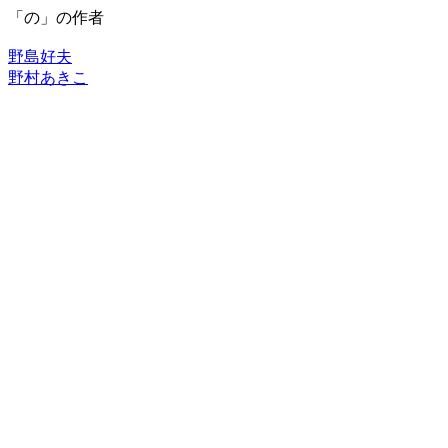
「の」の作者
野島好夫
野村あきこ