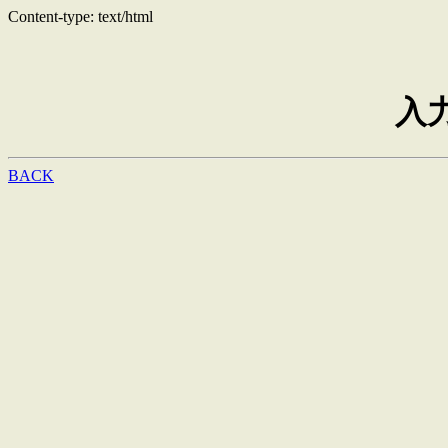
Content-type: text/html
入
BACK