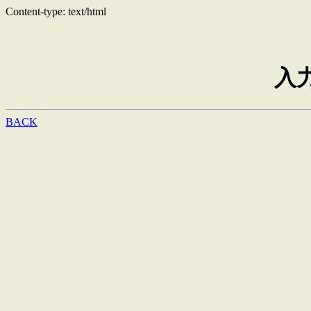
Content-type: text/html
入
BACK