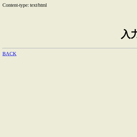
Content-type: text/html
入
BACK