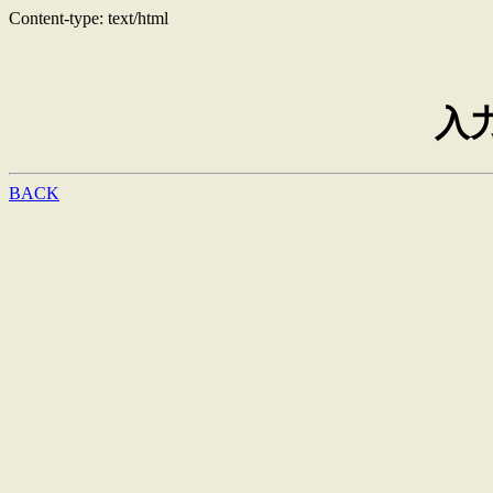
Content-type: text/html
入
BACK