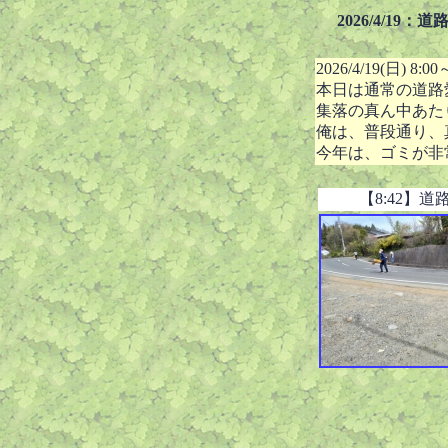
2026/4/19：
2026/4/19(日) 8:00
本日は通常の道路
集落の真ん中あたり
俺は、普段通り、
今年は、ゴミが非常
【8:42】道