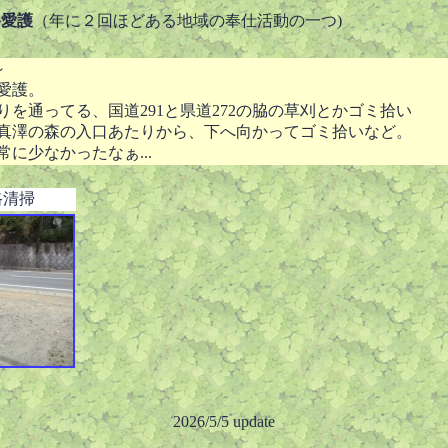
道路愛護
（年に２回ほどある地域の奉仕活動の一つ)
～
愛護。
を通ってる、国道291と県道272の脇の草刈とかゴミ拾い
真澤の森の入口あたりから、下へ向かってゴミ拾いなど。
に少なかったなぁ...
路清掃
2026/5/5 update