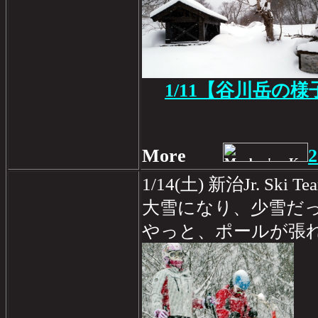
1/11
【谷川岳の様
More
2
1/14(土) 新治Jr. Sk
大雪になり、少雪だ
やっと、ポールが張