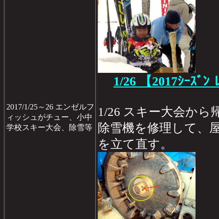
1/26
【2017ｼｰｽﾞﾝ 
2017/1/25～26 エンゼルフ
1/26 スキー大会か
ィッシュがチュー、小中
除雪機を修理して、屋
学校スキー大会、除雪等
を立て直す。