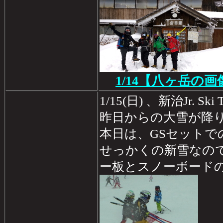
1/14
【八ヶ岳の画
1/15(日) 、新治Jr. 
昨日からの大雪が降
本日は、GSセットで
せっかくの新雪なの
ー板とスノーボード