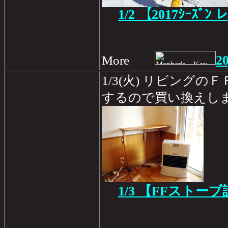
1/2
【2017ｼｰｽﾞﾝ 
2
More
1/3(火) リビング
するので買い換えし
1/3 【FFストー