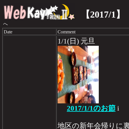
【2017/1】
へ
Date
Comment
1/1(日) 元旦
2017/1/1のお節
i
地区の新年会帰りに