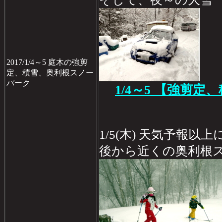
2017/1/4～5 庭木の強剪
定、積雪、奥利根スノー
パーク
1/4～5 【強剪定
1/5(木) 天気予報
後から近くの奥利根