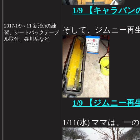
1/9
【キャラバンの
2017/1/9～11 新治Jrの練
そして、ジムニー再
習、シートバックテーブ
ル取付、谷川岳など
1/9 【ジムニー再
1/11(水) ママは、