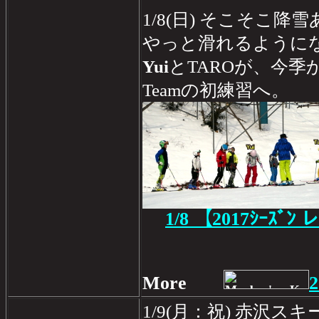
1/8(日) そこそこ
やっと滑れるように
Yui
とTAROが、今季か
Teamの初練習へ。
1/8
【2017ｼｰｽﾞﾝ 
More
2
1/9(月：祝) 赤沢スキー