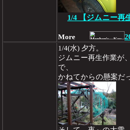
1/4 【ジムニー再
2
More
1/4(水) 夕方。
ジムニー再生作業が
で、
かねてからの懸案だ
そして、夜～の大雪