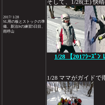
そして、1/28(土) 
2017/ 1/28
SL用の板とストックの準
備、新治Jrの練習5日目、
雨呼山
1/28
【2017ｼｰｽﾞﾝ 
1/28 ママがガイド