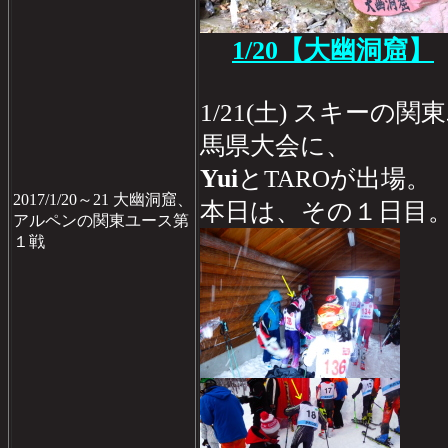
1/20
【大幽洞窟
】
1/21(土) スキーの
馬県大会に、
Yui
とTAROが出場。
2017/1/20～21 大幽洞窟、
本日は、その１日目
アルペンの関東ユース第
１戦