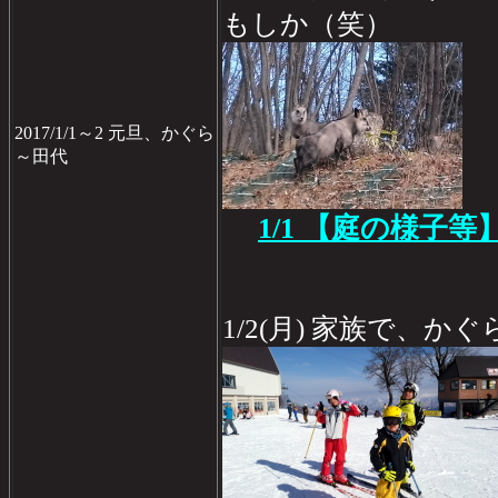
もしか（笑）
2017/1/1～2 元旦、かぐら
～田代
1/1 【庭の様子等
1/2(月) 家族で、か