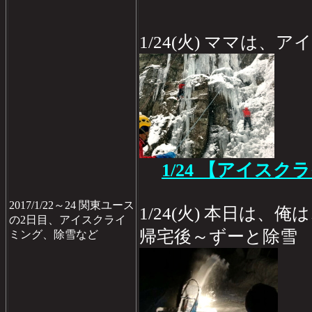
1/24(火) ママは
1/24
【アイスクラ
2017/1/22～24 関東ユース
1/24(火) 本日は
の2日目、アイスクライ
帰宅後～ずーと除雪
ミング、除雪など