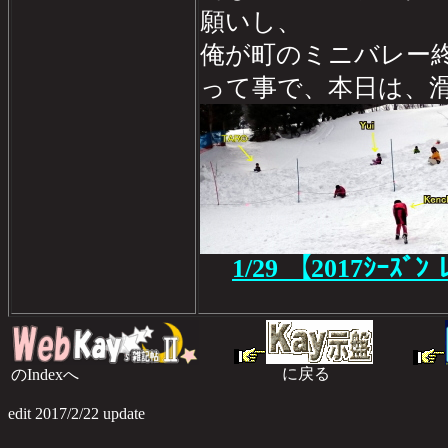
願いし、
俺が町のミニバレー
って事で、本日は、
1/29
【2017ｼｰｽﾞﾝ 
に戻る
のIndexへ
のI
edit 2017/2/22 update