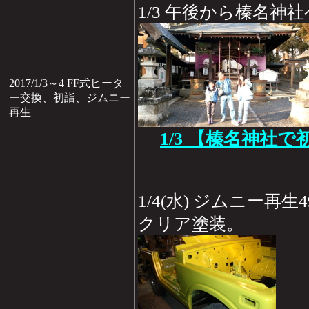
1/3 午後から榛名神
2017/1/3～4 FF式ヒータ
ー交換、初詣、ジムニー
再生
1/3 【榛名神社で
1/4(水) ジムニー再生
クリア塗装。