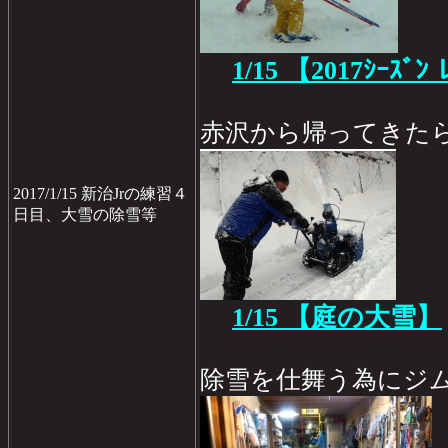
1/15
【2017ｼｰｽﾞﾝ 
赤沢から帰ってきた
2017/1/15 新治Jrの練習４
日目、大雪の除雪等
1/15 【庭の大雪】
除雪を仕舞う為にジ