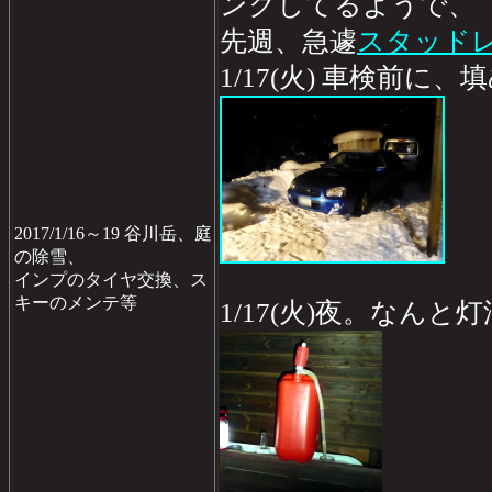
ンクしてるようで、
先週、急遽
スタッド
1/17(火) 車検前に
2017/1/16～19 谷川岳、庭
の除雪、
インプのタイヤ交換、ス
キーのメンテ等
1/17(火)夜。なん