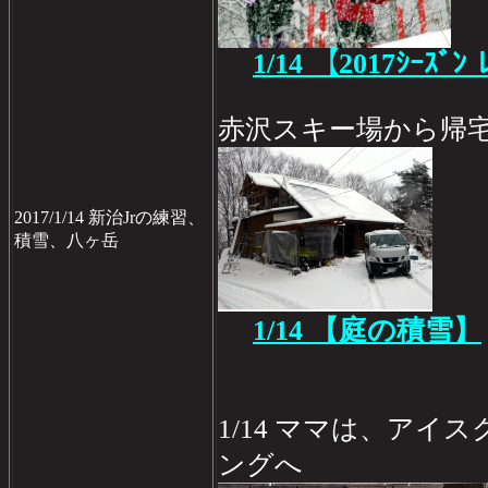
1/14
【2017ｼｰｽﾞﾝ 
赤沢スキー場から帰
2017/1/14 新治Jrの練習、
積雪、八ヶ岳
1/14 【庭の積雪】
1/14 ママは、アイ
ングへ