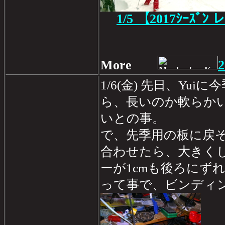
1/5
【2017ｼｰｽﾞﾝ 
More
2
1/6(金) 先日、Yu
ら、長いのか軟らか
いとの事。
で、先季用の板に戻
合わせたら、大きく
ーが1cmも後ろにず
って事で、ビンディ