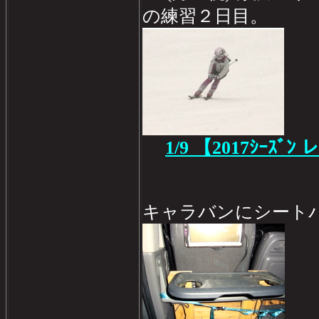
の練習２日目。
1/9
【2017ｼｰｽﾞﾝ 
キャラバンにシート