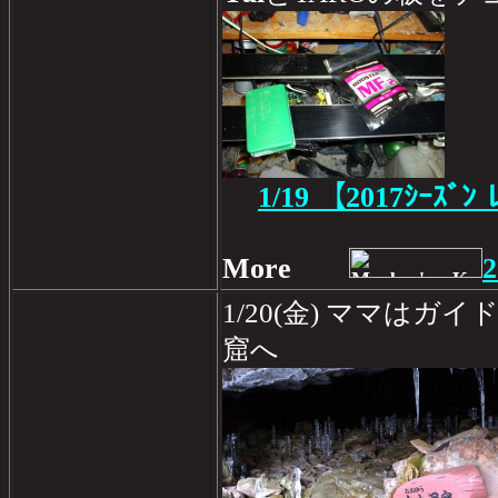
1/19
【2017ｼｰｽﾞﾝ 
More
2
1/20(金) ママは
窟へ