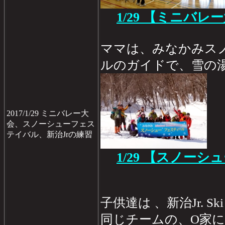
1/29
【ミニバレー
ママは、みなかみス
ルのガイドで、雪の
2017/1/29 ミニバレー大
会、スノーシューフェス
テイバル、新治Jrの練習
1/29
【スノーシュ
子供達は 、新治Jr. Sk
同じチームの、O家