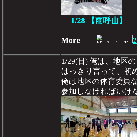
1/28
【雨呼山
】
More
2
1/29(日) 俺は、地
はっきり言って、初
俺は地区の体育委員
参加しなければいけなかった