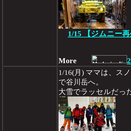
1/15 【ジムニー
More
2
1/16(月) ママは
で谷川岳へ。
大雪でラッセルだっ