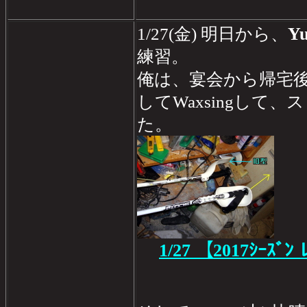
Yu
1/27(金) 明日から、
練習。
俺は、宴会から帰宅
してWaxsingして
た。
1/27
【2017ｼｰｽﾞﾝ 