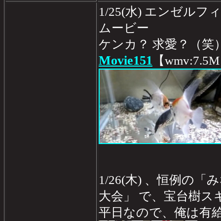
1/25(水) エンゼ
ムービー
ケンカ？ 求愛？（笑
Movie151
【wmv:7.5
1/26(木) 、恒例
大会」 で、宝台樹ス
平日なので、俺は有