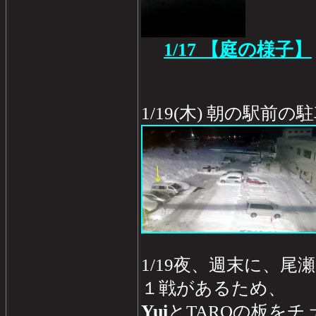
1/17 【庭の様子】
1/19(木) 朝の駅前
1/19夜、週末に、
１戦があるため、
Yui
とTAROの板をチ