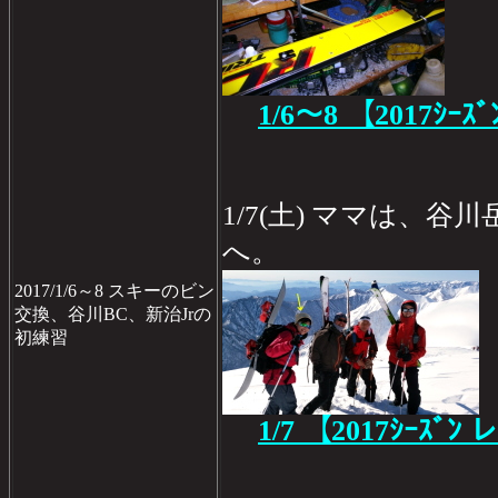
1/6～8
【2017ｼｰｽﾞ
1/7(土) ママは、
へ。
2017/1/6～8 スキーのビン
交換、谷川BC、新治Jrの
初練習
1/7
【2017ｼｰｽﾞﾝ 