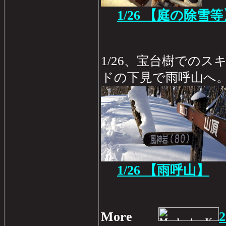
1/26
【庭の除雪等
1/26、宝台樹での
ドの下見で雨呼山へ
1/26
【雨呼山
】
More
2