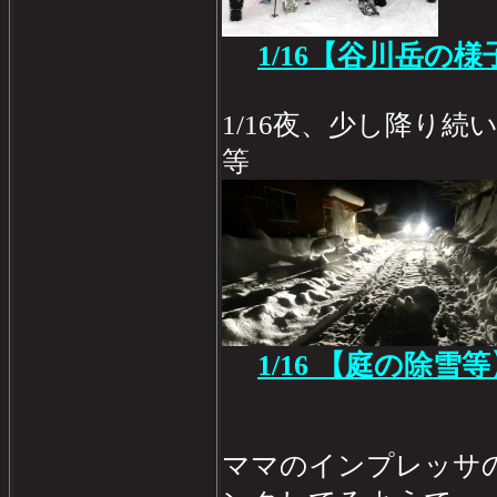
1/16
【谷川岳の様
1/16夜、少し降り
等
1/16 【庭の除雪
ママのインプレッサ