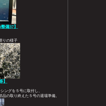
の整備37】
の廻りの様子
子等】
ホーシングを５号に取付し、
部品の取り終えた５号の退場準備。