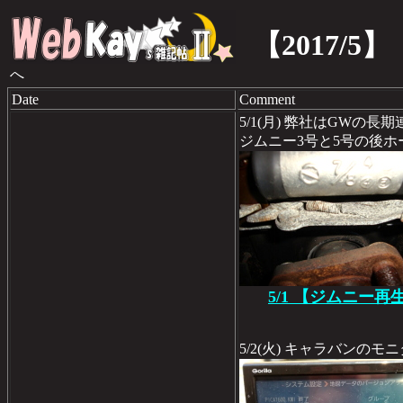
【2017/5】
へ
Date
Comment
5/1(月) 弊社はGWの長
ジムニー3号と5号の後
5/1 【ジムニー再
5/2(火) キャラバンの