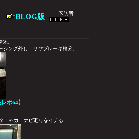
来訪者：
BLOG版
期連休。
ホーシング外し、リヤブレーキ検分。
生レポ64】
モニターやカーナビ廻りをイヂる