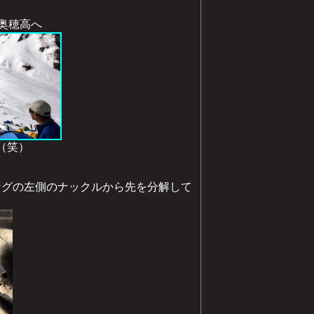
ら奥穂高へ
（笑）
シングの左側のナックルから先を分解して