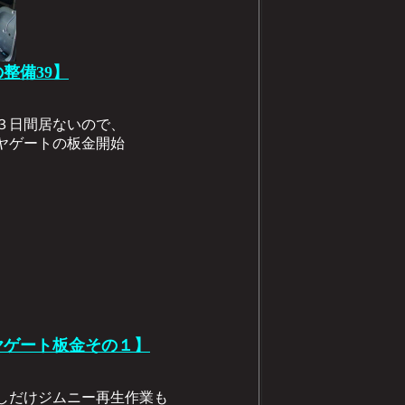
の整備39】
３日間居ないので、
ヤゲートの板金開始
リヤゲート板金その１】
しだけジムニー再生作業も