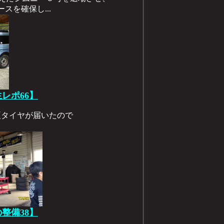
スを確保し...
生レポ66】
い夏タイヤが届いたので
の整備38】