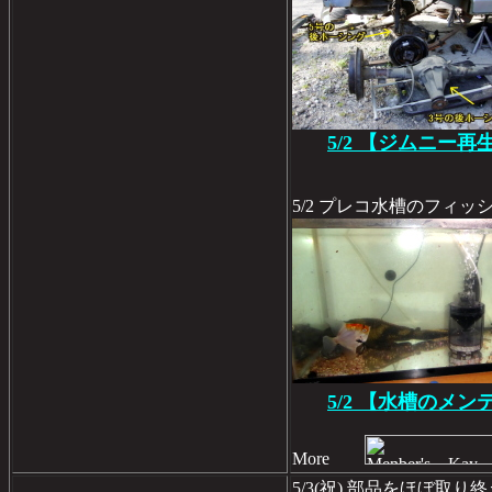
5/2 【ジムニー再
5/2 プレコ水槽のフィ
5/2 【水槽のメン
More
5/3(祝) 部品をほぼ取