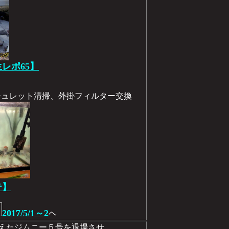
生レポ65】
ッシュレット清掃、外掛フィルター交換
テ】
2017/5/1～2
ヘ
り終えたジムニー５号を退場させ、