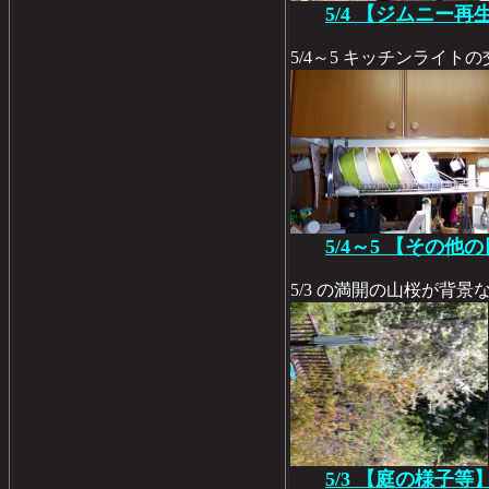
5/4 【ジムニー再
5/4～5 キッチンライ
5/4～5 【その他
5/3 の満開の山桜が背
5/3 【庭の様子等