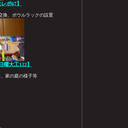
生レポ67】
トの交換、ボウルラックの設置
の日曜大工122】
景な、家の庭の様子等
】