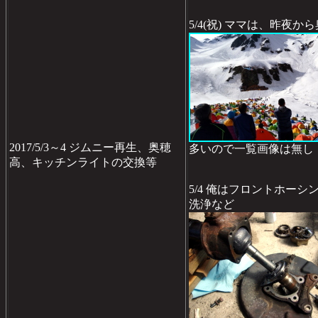
5/4(祝) ママは、昨夜か
2017/5/3～4 ジムニー再生、奥穂
多いので一覧画像は無し
高、キッチンライトの交換等
5/4 俺はフロントホー
洗浄など