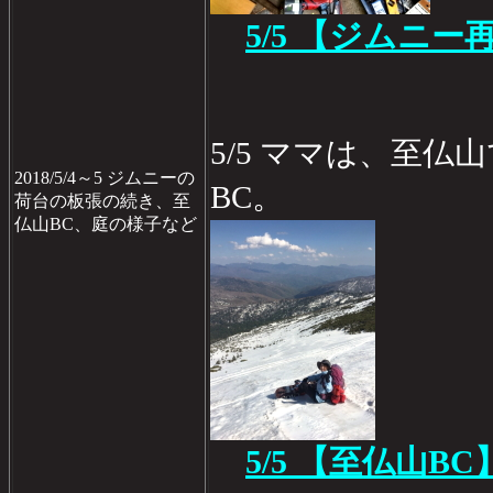
5/5 【ジムニー
5/5 ママは、至
2018/5/4～5 ジムニーの
BC。
荷台の板張の続き、至
仏山BC、庭の様子など
5/5 【至仏山BC