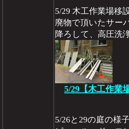
5/29 木工作業場移
廃物で頂いたサー
降ろして、高圧洗
5/29【木工作業
5/26と29の庭の様