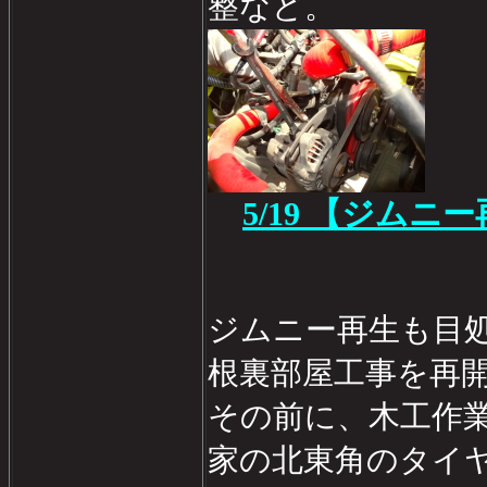
整など。
5/19 【ジムニ
ジムニー再生も目
根裏部屋工事を再開する
その前に、木工作
家の北東角のタイ