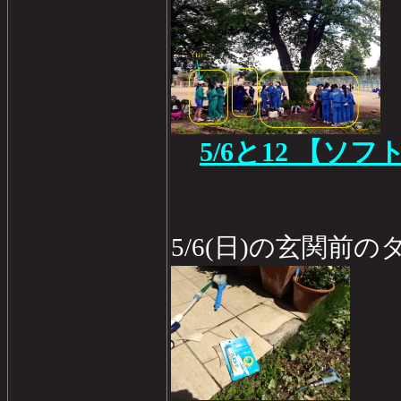
5/6と12 【ソ
5/6(日)の玄関前