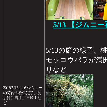
5/13 【ジムニ
5/13の庭の様子
モッコウバラが満
りなど
2018/5/13～16 ジムニー
の荷台の板張完了。泥
よけに着手。三峰山な
ど