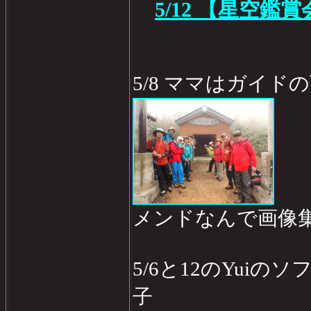
5/12 【星空鑑
5/8 ママはガイド
メンドなんで画像
5/6と12のYui
子