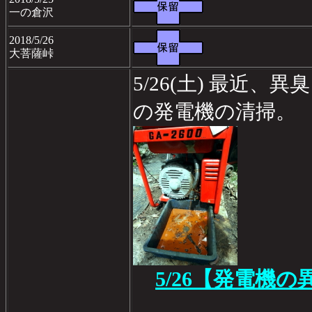
一の倉沢
2018/5/26
大菩薩峠
5/26(土) 最近
の発電機の清掃。
5/26【発電機