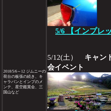
5/6 【インプレ
5/12(土）
キャン
会イベント
2018/5/6～12 ジムニーの
荷台の板張の続き、キ
ャラバンとインプのメ
ンテ、星空鑑賞会、三
国山など