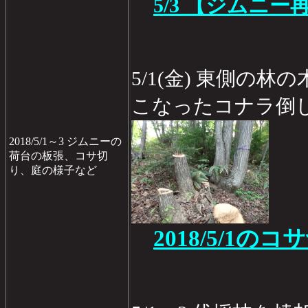
5/3 【ジムニー
5/1(金) 東側の
こなったコナラ倒
2018/5/1～3 ジムニーの
荷台の板張、コサ切
り、庭の様子など
2018/5/1のコ