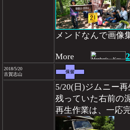
メンドなんで画像
2
More
2018/5/20
古賀志山
5/20(日)ジムニー
残っていた右前の
再生作業は、一応