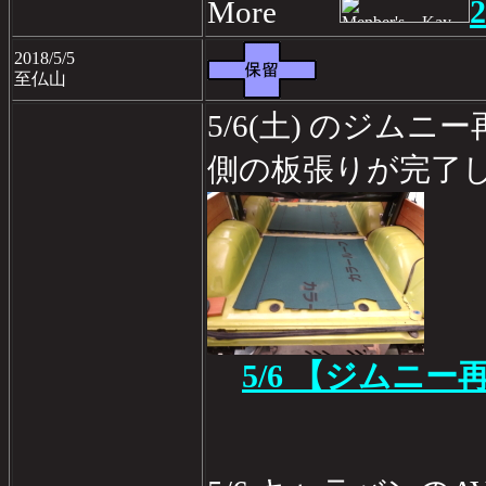
2
More
2018/5/5
至仏山
5/6(土) のジム
側の板張りが完了
5/6 【ジムニー