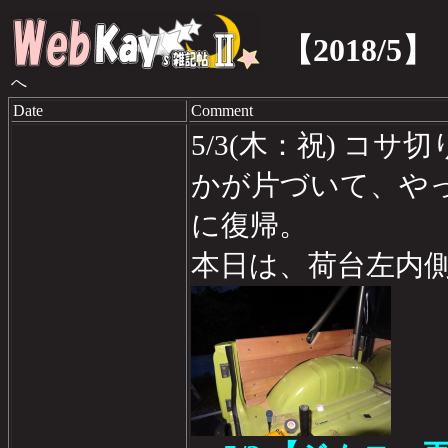
【2018/5】
へ
Date
Comment
5/3(木：祝) コ
かが片づいて、や
に復帰。
本日は、荷台左内