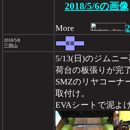
2018/5/6の画像
2
More
2018/5/8
三国山
5/13(日)のジム
荷台の板張りが完
SMZのリヤコーナ
取付け。
EVAシートで泥よ