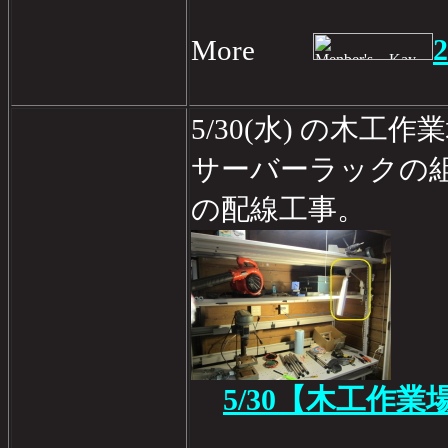
2
More
5/30(水) の木工
サーバーラックの
の配線工事。
5/30【木工作業