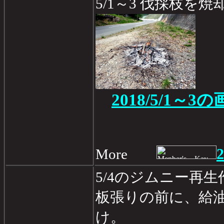
5/1～3 伐採枝を
2018/5/1～3
2
More
5/4のジムニー再
板張りの前に、給
け。