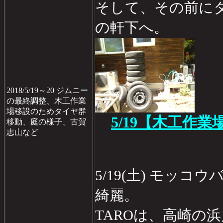
そして、その前に
の軒下へ。
2018/5/19～20 ジムニー
の最終調整、木工作業
場移設のためタイヤ群
5/19【木工作業
移動、庭の様子、古賀
志山など
5/19(土) モッ
綺麗。
TAROは、高崎の