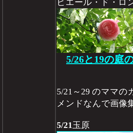
ピエール・ド・ロ
5/26と19の庭
5/21～29 のマ
メンドなんで画像
5/21
玉原