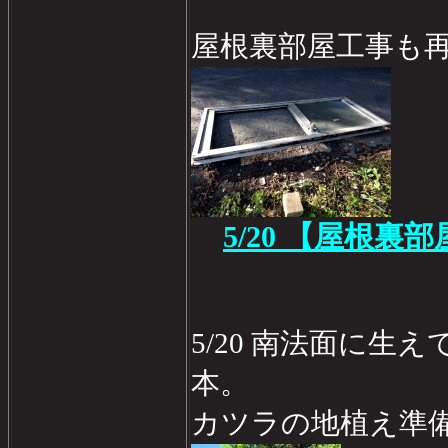
屋根裏部屋工事も
5/20 【屋根裏
5/20 南法面に生
本。
カツラの地植え準