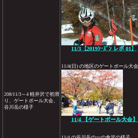
11/3【2019ｼｰｽﾞﾝ レポ 01】
11/4(日) の地区のゲートボール大
208/11/3～4 軽井沢で初滑
り、ゲートボール大会、
谷川岳の様子
11/4 【ゲートボール大会】
11/4 の谷川岳の一の倉沢の様子