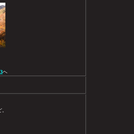
/3
ヘ
ど。