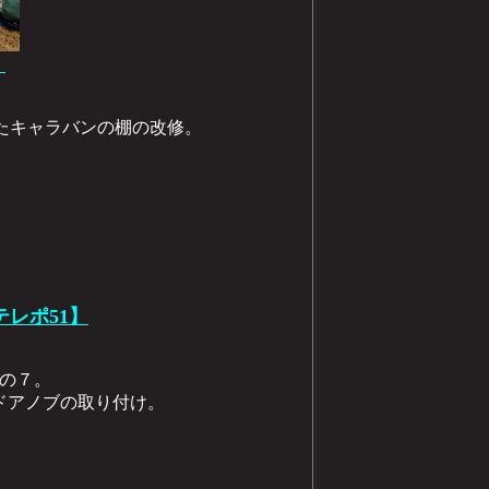
】
だったキャラバンの棚の改修。
テレポ51】
その７。
ドアノブの取り付け。