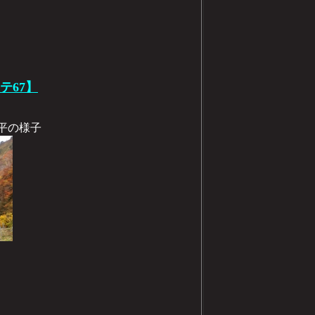
テ67】
神平の様子