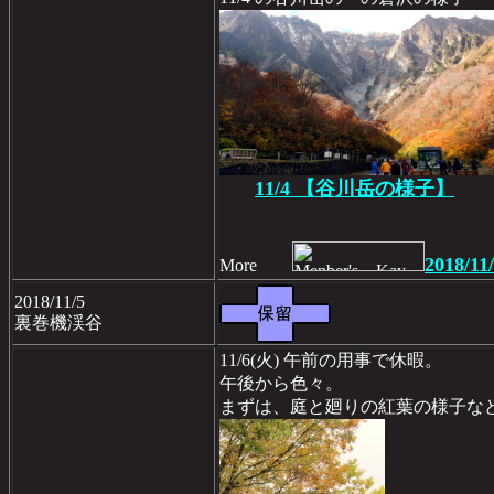
11/4 【谷川岳の様子】
2018/11
More
2018/11/5
裏巻機渓谷
11/6(火) 午前の用事で休暇。
午後から色々。
まずは、庭と廻りの紅葉の様子な