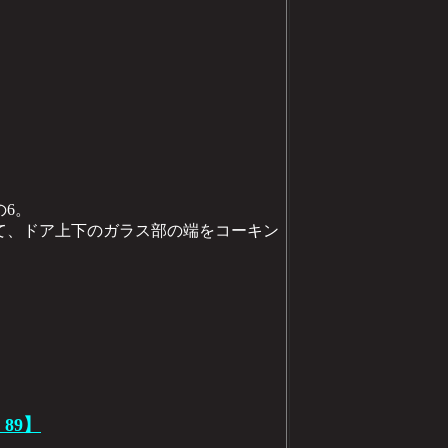
の6。
て、ドア上下のガラス部の端をコーキン
 89】