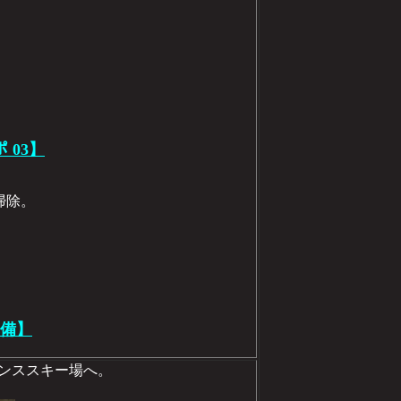
ポ 03】
掃除。
準備】
プリンススキー場へ。