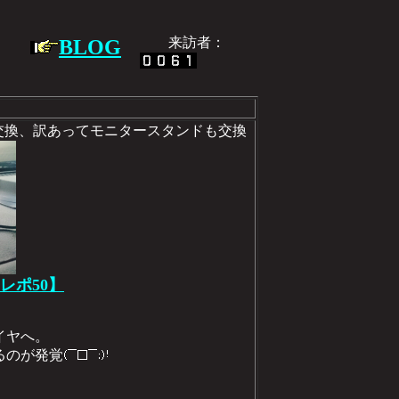
】
来訪者：
BLOG
イヤへ交換、訳あってモニタースタンドも交換
レポ50】
イヤへ。
るのが発覚