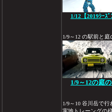
1/12【2019ｼｰｽ
1/9～12 の駅前
1/9～12の庭
1/9～10 谷川岳
実地トレーングの