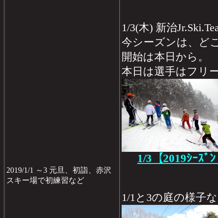
1/3(木) 新治Jr.Sk
今シーズンは、ど
開始は本日から。
本日は選手はフリ
1/3【2019ｼｰｽﾞ
2019/1/1 ～3 元旦、初詣、赤沢
スキー場で初練習など
1/1と3の庭の様子