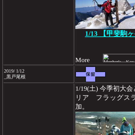
1/13 【甲斐駒
More
2019/ 1/12
_黒戸尾根
1/19(土) 今季
リア フラッグスラ
加。