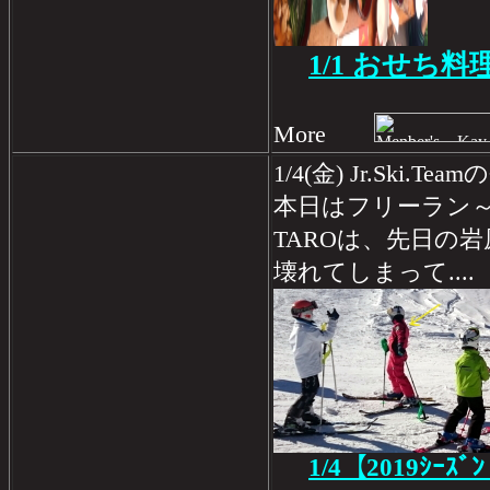
1/1 おせち料
More
1/4(金) Jr.Ski.
本日はフリーラン
TAROは、先日の
壊れてしまって....
1/4【2019ｼｰｽﾞ