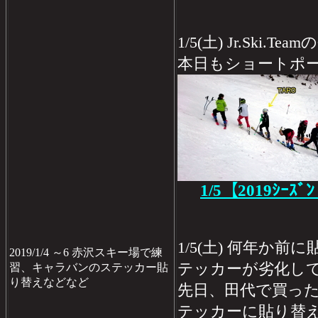
1/5(土) Jr.Ski.
本日もショートポ
1/5【2019ｼｰｽﾞ
1/5(土) 何年か
2019/1/4 ～6 赤沢スキー場で練
テッカーが劣化してハ
習、キャラバンのステッカー貼
り替えなどなど
先日、田代で買っ
テッカーに貼り替