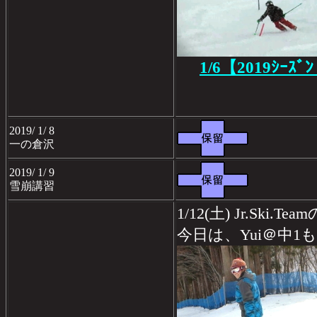
1/6【2019ｼｰｽﾞ
2019/ 1/ 8
一の倉沢
2019/ 1/ 9
雪崩講習
1/12(土) Jr.Ski
今日は、Yui＠中1