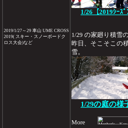
1/26【2019ｼｰｽ
2019/1/27～29 車山 UME CROSS
1/29 の家廻り積雪
2019( スキー・スノーボードク
昨日、そこそこの
ロス大会)など
雪。
1/29の庭の様
More