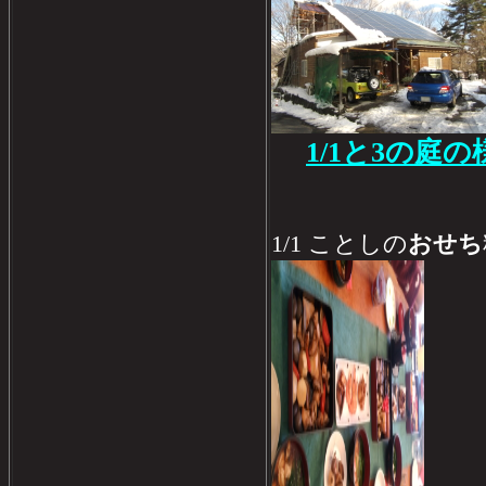
1/1と3の庭の
1/1 ことしの
おせち