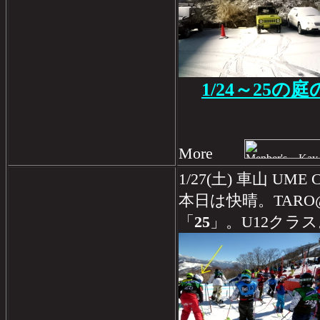
1/24～25の
More
1/27(土) 車山 UM
本日は快晴。TAR
「
25
」。U12クラス