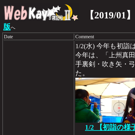
【2019/01
版
へ
Date
Comment
1/2(水) 今年も初
今年は、「上州真
手裏剣・吹き矢・
た。
1/2 【初詣の様