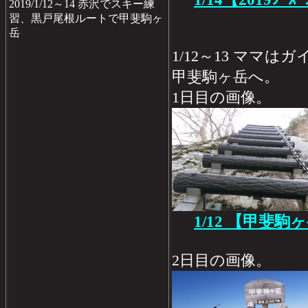
2019/1/12～14 赤沢でスキー練
習、黒戸尾根ルートで甲斐駒ヶ
岳
1/12～13 ママ
甲斐駒ヶ岳へ。
1日目の画像。
1/12 【甲斐駒
2日目の画像。