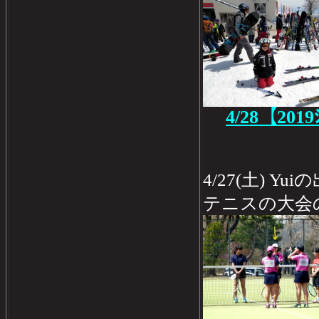
4/28【201
4/27(土) 
テニスの大会