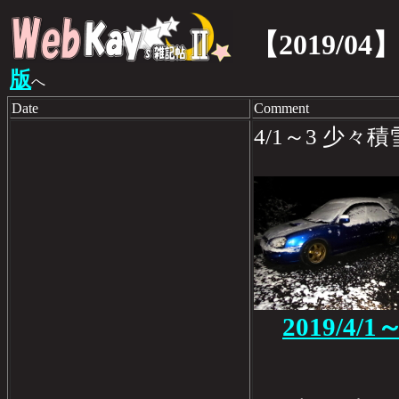
【2019/04
版
へ
Date
Comment
4/1～3 少々積
2019/4