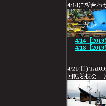
4/18に板合わ
4/14【201
4/18【201
4/21(日) 
回転競技会」