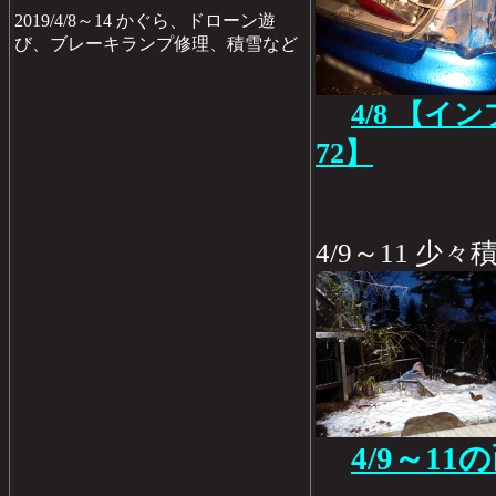
2019/4/8～14 かぐら、ドローン遊
び、ブレーキランプ修理、積雪など
4/8 【
72】
4/9～11 少々
4/9～11