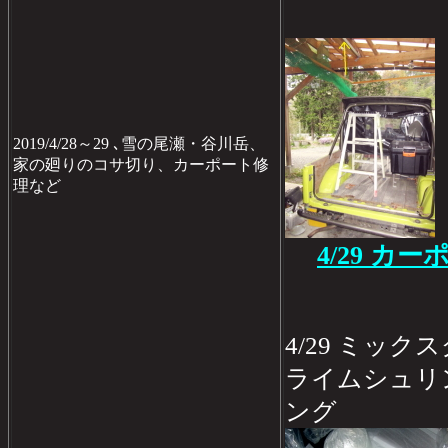
2019/4/28～29 ､雪の尾瀬・谷川岳、
家の廻りのコサ切り、カーポート修
理など
4/29 カ
4/29 ミッ
ライムシュリ
ング