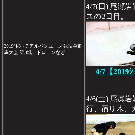
4/7(日) 
スの2日目。
2019/4/6～7 アルペンユース競技会群
馬大会 第3戦、ドローンなど
4/7【2019
4/6(土) 
行、宿り木、