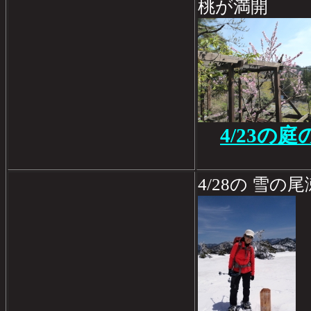
桃が満開
4/23の
4/28の 雪の