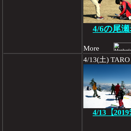
4/6の尾
More
4/13(土) T
4/13【201