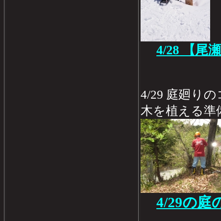
4/28 【
4/29 庭廻
木を植える準
4/29の