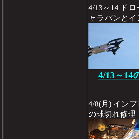
4/13～14
ャラバンとイ
4/13～1
4/8(月) 
の球切れ修理