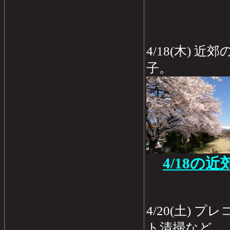
4/18(木) 
子。
4/18の
4/20(土)
ト清掃など