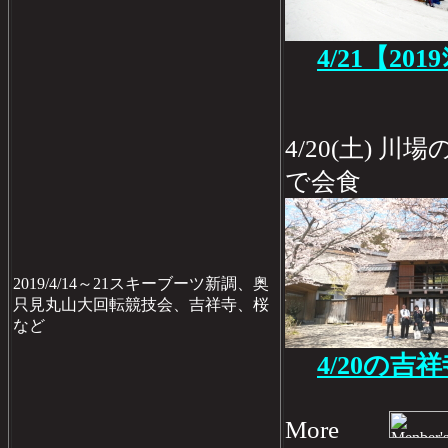
4/21【201
4/20(土) 
で会食
2019/4/14～21スキーブーツ新調、奥
只見丸山大回転競技会、吉祥寺、桜
など
4/20の吉
More