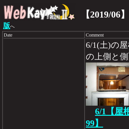
【2019/06
版
へ
Date
Comment
6/1(土)
の上側と側
6/1【
99】