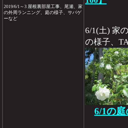
100】
2019/6/1～3 屋根裏部屋工事、尾瀬、家
の外周ランニング、庭の様子、サバゲ
ーなど
6/1(土)
の様子、T
6/1の