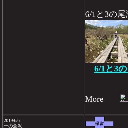
6/1と3の
6/1と
More
2019/6/6
一の倉沢