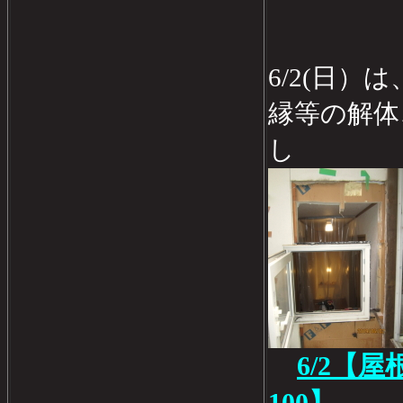
6/2(日
縁等の解体
し
6/2【