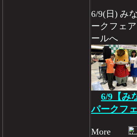
6/9(日)
ークフェア
ールへ
6/9【
パークフ
More