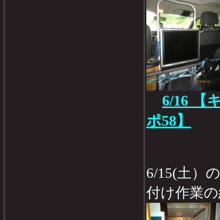
6/16
ポ58】
6/15(土
付け作業の