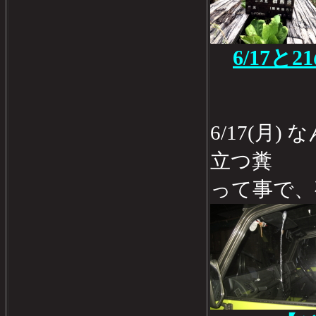
6/17と
6/17(月
立つ糞
って事で、