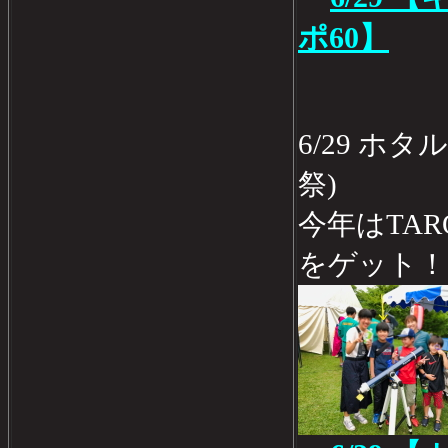
ポ60】
6/29 ホ
祭)
今年はTA
をゲット！