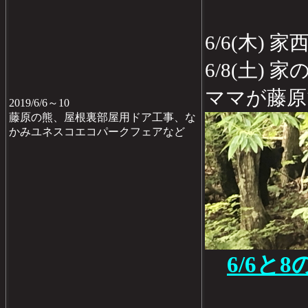
6/6(木)
6/8(土)
ママが藤原
2019/6/6～10
藤原の熊、屋根裏部屋用ドア工事、な
かみユネスコエコパークフェアなど
6/6と