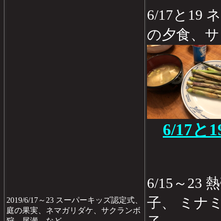
6/17と1
の夕食、サ
6/17
6/15～2
子、 ミナ
2019/6/17～23 スーパーキッズ認定式、
庭の果実、ネマガリダケ、サクランボ
狩、尾瀬、など