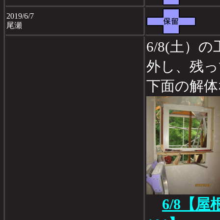
2019/6/7
尾瀬
6/8(土
外し、残っ
下面の解体
6/8【