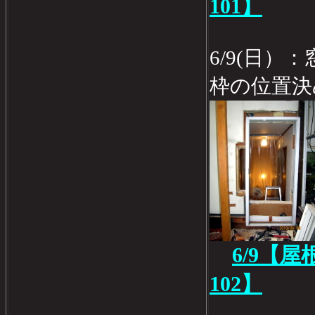
101】
6/9(日
枠の位置決
6/9【
102】