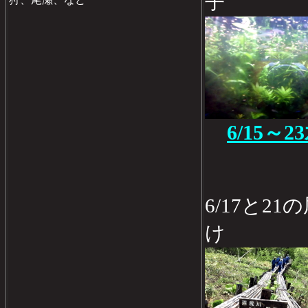
子
6/15～
6/17と2
け