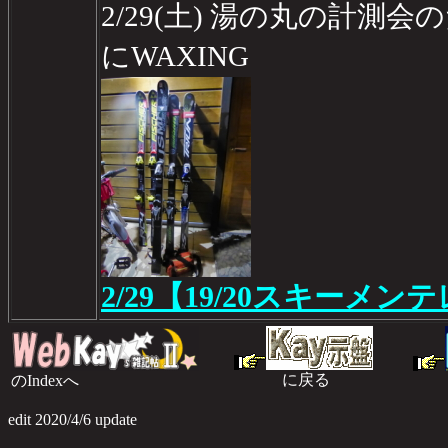
2/29(土) 湯の丸の計測会
にWAXING
2/29【19/20スキーメン
に戻る
のIndexへ
のI
edit 2020/4/6 update