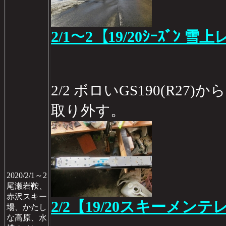
2/1～2【19/20ｼｰｽﾞﾝ 雪
2/2 ボロいGS190(R2
取り外す。
2020/2/1～2
尾瀬岩鞍、
赤沢スキー
2/2【19/20スキーメンテ
場、かたし
な高原、水