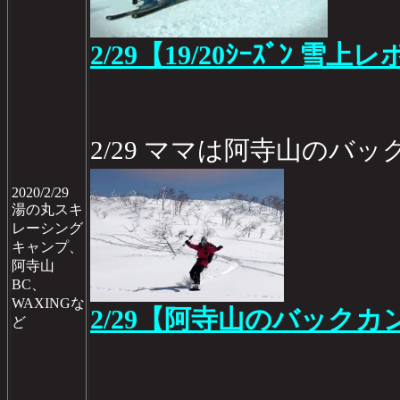
2/29【19/20ｼｰｽﾞﾝ 雪上レ
2/29 ママは阿寺山のバ
2020/2/29
湯の丸スキ
レーシング
キャンプ、
阿寺山
BC、
WAXINGな
2/29【阿寺山のバック
ど