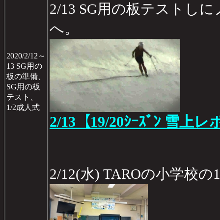
2/13 SG用の板テスト
へ。
2020/2/12～
13 SG用の
板の準備、
SG用の板
テスト、
1/2成人式
2/13【19/20ｼｰｽﾞﾝ 雪上レ
2/12(水) TAROの小学校