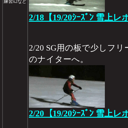
練習x2など
2/18【19/20ｼｰｽﾞﾝ 雪上レ
2/20 SG用の板で少し
のナイターへ。
2/20【19/20ｼｰｽﾞﾝ 雪上レ