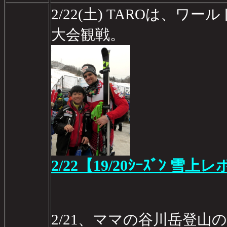
2/22(土) TAROは、
大会観戦。
2/22【19/20ｼｰｽﾞﾝ 雪上レ
2/21、ママの谷川岳登山