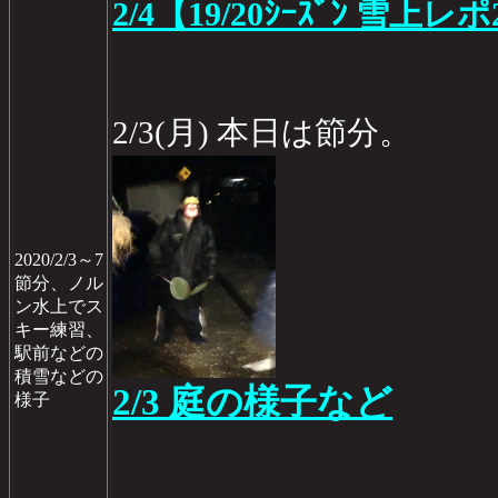
2/4【19/20ｼｰｽﾞﾝ 雪上レポ
2/3(月) 本日は節分。
2020/2/3～7
節分、ノル
ン水上でス
キー練習、
駅前などの
積雪などの
2/3 庭の様子など
様子