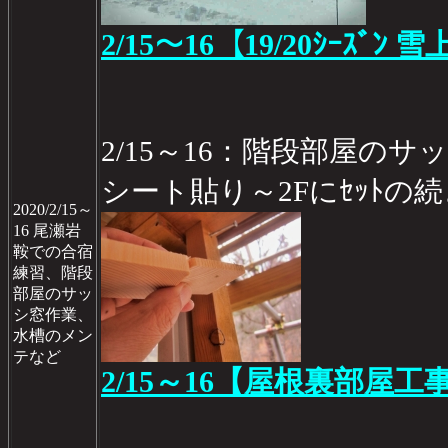
2/15～16【19/20ｼｰｽﾞﾝ
2/15～16：階段部屋の
シート貼り～2Fにｾｯﾄの
2020/2/15～
16 尾瀬岩
鞍での合宿
練習、階段
部屋のサッ
シ窓作業、
水槽のメン
テなど
2/15～16【屋根裏部屋工事