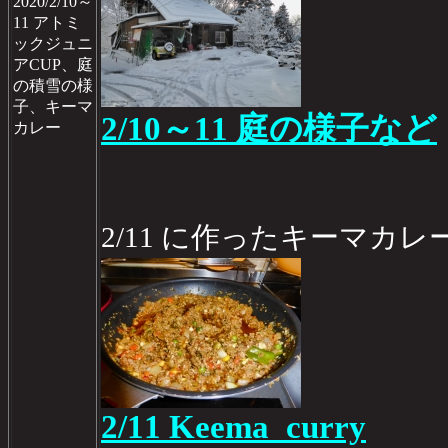
2020/2/10～
11 アトミ
ックジュニ
アCUP、庭
の積雪の様
子、キーマ
2/10～11 庭の様子など
カレー
2/11 に作ったキーマカレ
2/11 Keema_curry