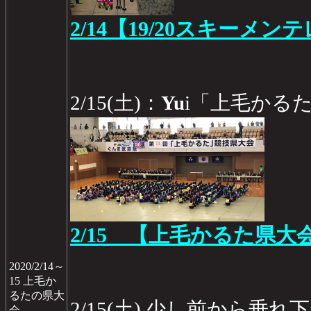
2/14【19/20スキーメン
2/15(土)：
Yu
i「上毛かる
2/15 【上毛かるた県大
2020/2/14～
15 上毛か
るたの県大
2/15(土) 少し前から垂
会、