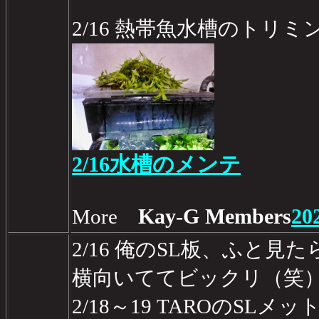
2/16 熱帯魚水槽のトリミ
2/16水槽のメンテ
Kay-G Members
20
More
2/16 俺のSL板、ふと
横向いててビックリ（笑
2/18～19 TAROのSL