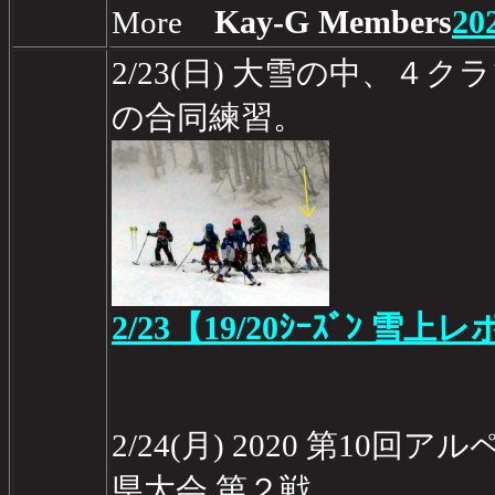
Kay-G Members
20
More
2/23(日) 大雪の中、４
の合同練習。
2/23【19/20ｼｰｽﾞﾝ 雪上レ
2/24(月) 2020 第10
県大会 第２戦。