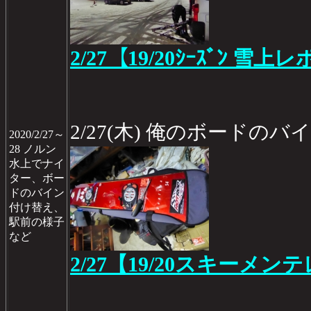
2/27【19/20ｼｰｽﾞﾝ 雪上レ
2/27(木) 俺のボードの
2020/2/27～
28 ノルン
水上でナイ
ター、ボー
ドのバイン
付け替え、
駅前の様子
など
2/27【19/20スキーメン