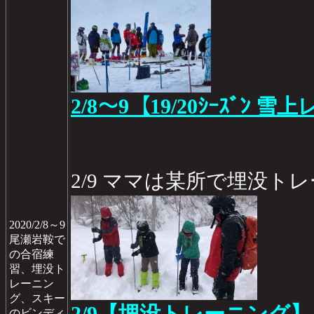
2/8～9【19/20ｼｰｽﾞﾝ 雪
2/9 ママは某所で埋没ト
2020/2/8～9
尾瀬岩鞍で
の合宿練
習、埋没ト
レーニン
グ、スキー
のビンディ