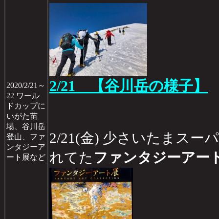
2/21 【谷川岳の様子】
2020/2/21～
22 ワール
ドカップに
いがた苗
場、谷川岳
2/21(金) 少さいたまス
登山、ファ
ンタジーア
れてた
ファンタジーアート展
ート展など