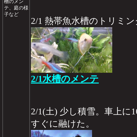
槽のメン
テ、庭の様
子など
2/1 熱帯魚水槽のトリミ
2/1水槽のメンテ
2/1(土) 少し積雪。車上に
すぐに融けた。