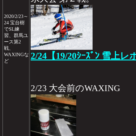
2020/2/23～
24 宝台樹
でSL練
習、群馬ユ
ース第2
戦、
2/24【19/20ｼｰｽﾞﾝ 雪上レ
WAXINGな
ど
2/23 大会前のWAXING