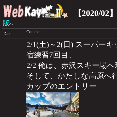
【2020/02
版
へ
Comment
Date
2/1(土)～2(日) スー
宿練習7回目。
2/2 俺は、赤沢スキー場
そして、かたしな高原へ行
カップのエントリー