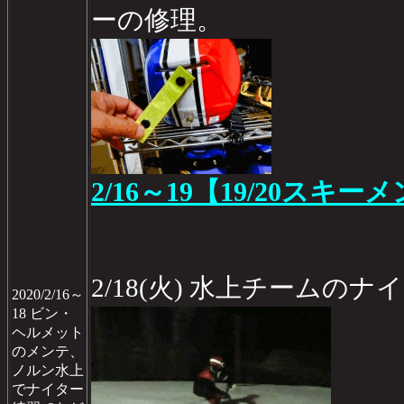
ーの修理。
2/16～19【19/20スキー
2/18(火) 水上チームのナ
2020/2/16～
18 ビン・
ヘルメット
のメンテ、
ノルン水上
でナイター