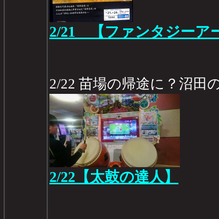
2/21 【ファンタジーアー
2/22 苗場の帰途に？沼
2/22【太鼓の達人】