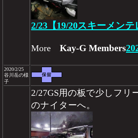
2/23【19/20スキーメン
Kay-G Members
20
More
2020/2/25
谷川岳の様
子
2/27GS用の板で少しフ
のナイターへ。