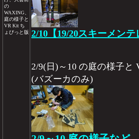
の
WAXING、
庭の様子と
VR Kit ち
2/10【19/20スキーメン
ょびっと版
2/9(日)～10 の庭の様子と 
(バズーカのみ)
2/9～10 庭の様子など