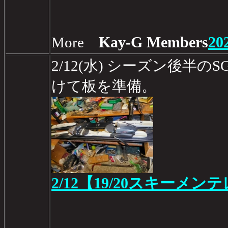
Kay-G Members
20
More
2/12(水) シーズン後半のSG
けて板を準備。
2/12【19/20スキーメン