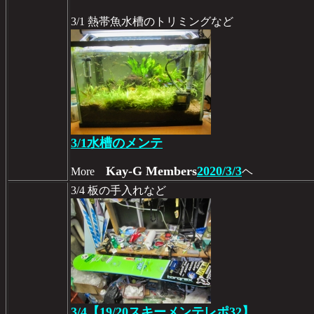
3/1 熱帯魚水槽のトリミングなど
3/1水槽のメンテ
Kay-G Members
2020/3/3
More
ヘ
3/4 板の手入れなど
3/4【19/20スキーメンテレポ32】