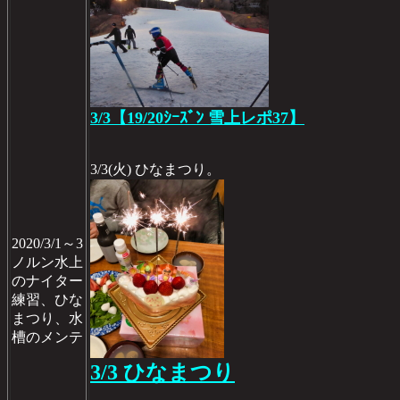
3/3【19/20ｼｰｽﾞﾝ 雪上レポ37】
3/3(火) ひなまつり。
2020/3/1～3
ノルン水上
のナイター
練習、ひな
まつり、水
槽のメンテ
3/3 ひなまつり