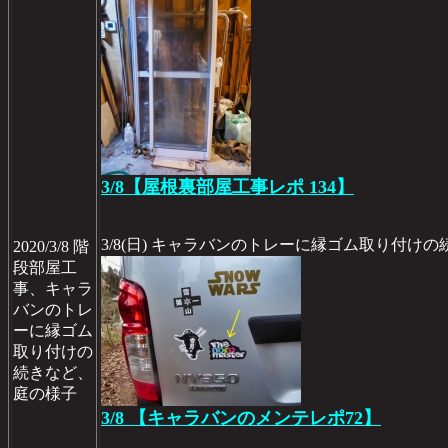
3/8【屋根裏部屋工事レポ 134】
3/8(日) キャラバンのトレーに縁ゴム取り付け
2020/3/8 階
段部屋工
事、キャラ
バンのトレ
ーに縁ゴム
取り付けの
続きなど、
庭の様子
3/8 【キャラバンのメンテレポ72】