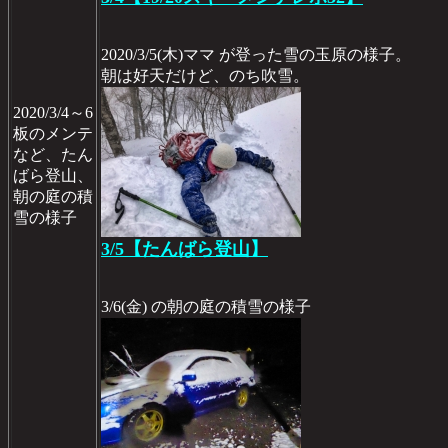
2020/3/5(木)ママ が登った雪の玉原の様子。
朝は好天だけど、のち吹雪。
2020/3/4～6
板のメンテ
など、たん
ばら登山、
朝の庭の積
雪の様子
3/5【たんばら登山】
3/6(金) の朝の庭の積雪の様子