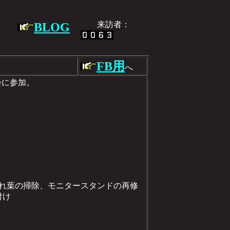
】
来訪者：
BLOG
FB用
へ
測会に参加。
枯れ葉の掃除、モニタースタンドの再修
付け