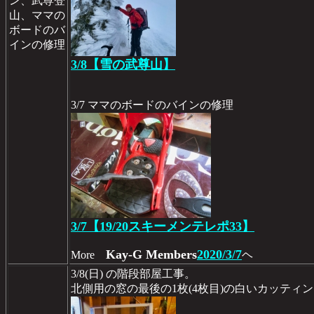
ン、武尊登
山、ママの
ボードのバ
インの修理
3/8【雪の武尊山】
3/7 ママのボードのバインの修理
3/7【19/20スキーメンテレポ33】
Kay-G Members
2020/3/7
More
ヘ
3/8(日) の階段部屋工事。
北側用の窓の最後の1枚(4枚目)の白いカッティ