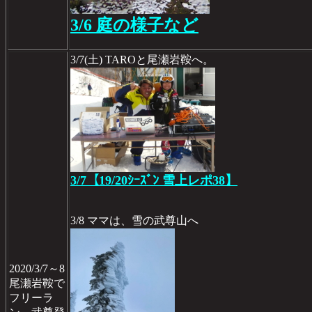
3/6 庭の様子など
3/7(土) TAROと尾瀬岩鞍へ。
3/7【19/20ｼｰｽﾞﾝ 雪上レポ38】
3/8 ママは、雪の武尊山へ
2020/3/7～8
尾瀬岩鞍で
フリーラ