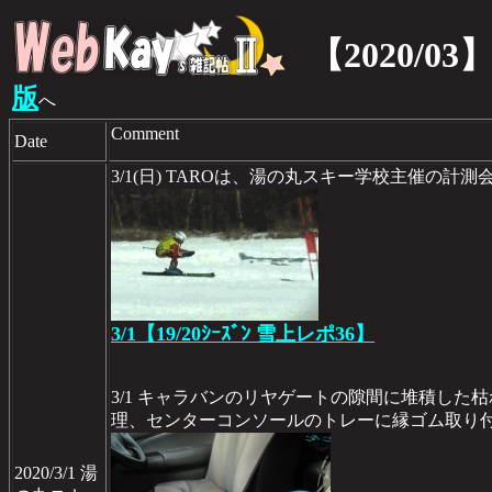
【2020/03
版
へ
Comment
Date
3/1(日) TAROは、湯の丸スキー学校主催の計
3/1【19/20ｼｰｽﾞﾝ 雪上レポ36】
3/1 キャラバンのリヤゲートの隙間に堆積した
理、センターコンソールのトレーに縁ゴム取り
2020/3/1 湯