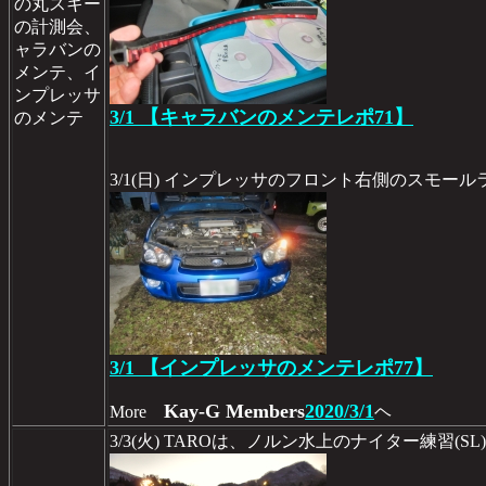
の丸スキー
の計測会、
ャラバンの
メンテ、イ
ンプレッサ
3/1 【キャラバンのメンテレポ71】
のメンテ
3/1(日) インプレッサのフロント右側のスモー
3/1 【インプレッサのメンテレポ77】
Kay-G Members
2020/3/1
More
ヘ
3/3(火) TAROは、ノルン水上のナイター練習(SL