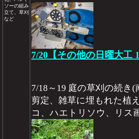
ソーの組み
立て、草刈
など
7/20【その他の日曜大工 1
7/18～19 庭の草刈の続
剪定、雑草に埋もれた植
コ、ハエトリソウ、リス