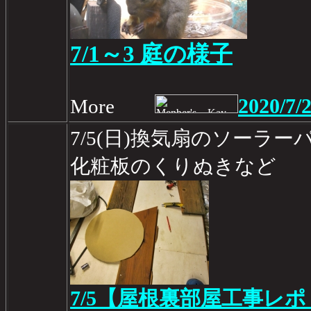
7/1～3 庭の様子
2020/7/
More
7/5(日)換気扇のソーラ
化粧板のくりぬきなど
7/5【屋根裏部屋工事レポ 