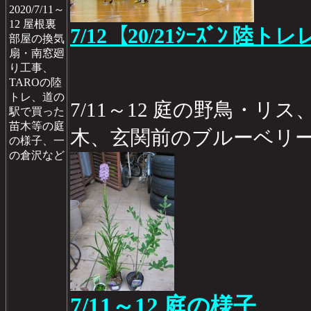
2020/7/11～
12 屋根裏
7/12【20/21ｼｰｽﾞﾝ 陸ト
部屋の換気
扇・南窓廻
り工事、
TAROの陸
トレ、道の
7/11～12 庭の野鳥・リ
駅で買った
苗木等の庭
木、玄関前のブルーベリ
の様子、一
の倉沢など
7/11～12 庭の様子