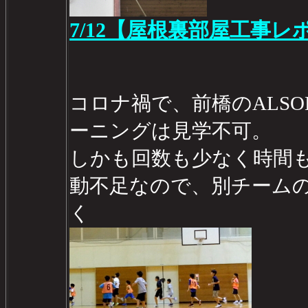
7/12【屋根裏部屋工事レポ 
コロナ禍で、前橋のALS
ーニングは見学不可。
しかも回数も少なく時間も
動不足なので、別チーム
く