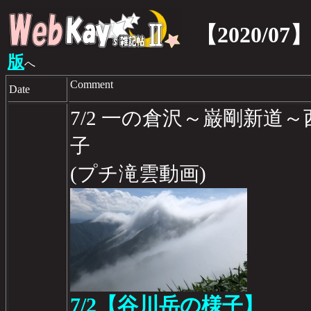
【2020/07
版
へ
Comment
Date
7/2 一の倉沢～巌剛新道
子
(プチ滝雲動画)
7/2【谷川岳の様子】