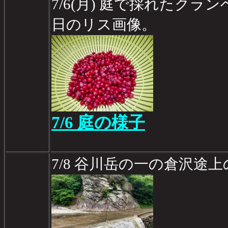
7/6(月) 庭で採れたク
日のリス画像。
7/6 庭の様子
7/8 谷川岳の一の倉沢途