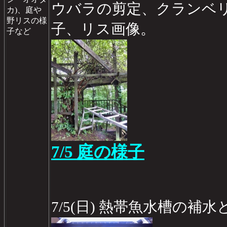
ウバラの剪定、クランベ
カ)、庭や
野リスの様
子、リス画像。
子など
7/5 庭の様子
7/5(日) 熱帯魚水槽の補