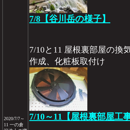
7/8【谷川岳の様子】
7/10と11 屋根裏部屋の
作成、化粧板取付け
7/10～11【屋根裏部屋工事
2020/7/7～
11 一の倉