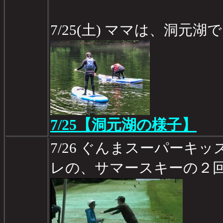
7/25(土) ママは、洞元
7/25【洞元湖の様子】
7/26 ぐんまスーパーキ
レの、サマースキーの２