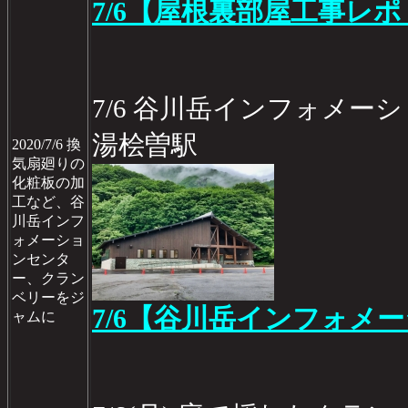
7/6【屋根裏部屋工事レポ 
7/6 谷川岳インフォメー
湯桧曽駅
2020/7/6 換
気扇廻りの
化粧板の加
工など、谷
川岳インフ
ォメーショ
ンセンタ
ー、クラン
ベリーをジ
7/6【谷川岳インフォメ
ャムに