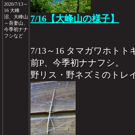
2020/7/13～
16 大峰
7/16【大峰山の様子】
沼、大峰山
～吾妻山、
今季初ナナ
フシなど
7/13～16 タマガワホ
前P、今季初ナナフシ。
野リス・野ネズミのトレ