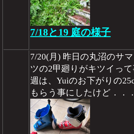
7/18と19 庭の様子
7/20(月) 昨日の丸沼の
ツの2甲廻りがキツイっ
週は、Yuiのお下がりの2
もらう事にしたけど．．