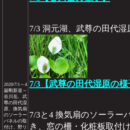
7/3 洞元湖、武尊の田代
7/3【武尊の田代湿原の様
2020/7/1～4
巌剛新道～
谷川岳、武
尊の田代湿
原、換気扇
7/3と4 換気扇のソーラ
のソーラー
パネルの取
き、窓の柵・化粧板取付
付け、野リ