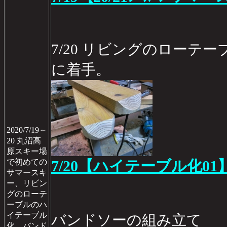
7/20 リビングのローテ
に着手。
2020/7/19～
20 丸沼高
原スキー場
で初めての
7/20【ハイテーブル化01
サマースキ
ー、リビン
グのローテ
ーブルのハ
イテーブル
バンドソーの組み立て
化、バンド