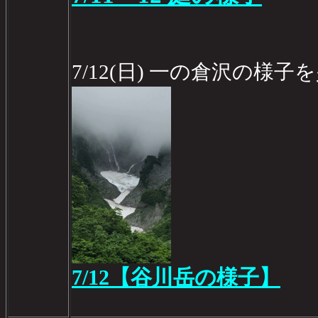
7/12(日) 一の倉沢の様
7/12【谷川岳の様子】