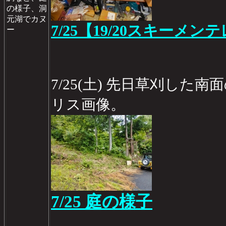
の様子、洞
元湖でカヌ
7/25【19/20スキーメン
ー
7/25(土) 先日草刈した南面
リス画像。
7/25 庭の様子