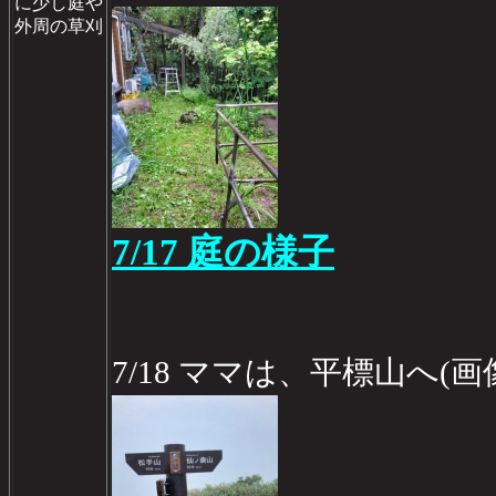
に少し庭や
外周の草刈
7/17 庭の様子
7/18 ママは、平標山へ(画