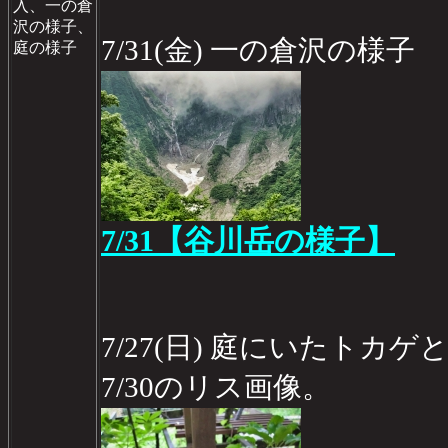
入、一の倉
沢の様子、
7/31(金) 一の倉沢の様子
庭の様子
7/31【谷川岳の様子】
7/27(日) 庭にいたトカゲ
7/30のリス画像。