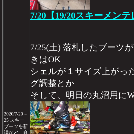
7/20【19/20スキーメン
7/25(土) 落札したブー
きはOK
シェルが１サイズ上がっ
グ調整とか
そして、明日の丸沼用にWA
2020/7/20～
25 スキー
ブーツを新
調など、庭