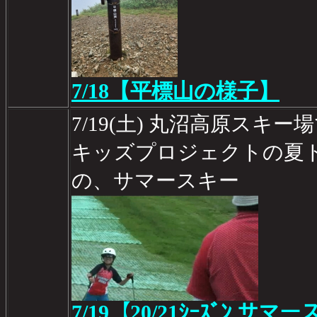
7/18【平標山の様子】
7/19(土) 丸沼高原スキ
キッズプロジェクトの夏
の、サマースキー
7/19【20/21ｼｰｽﾞﾝ サ