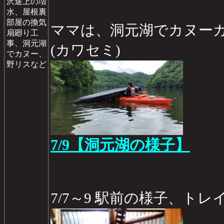
沢途上の増
水、屋根裏
部屋の換気
ママは、洞元湖でカヌー
扇廻り工
事、洞元湖
(カワセミ)
でカヌー、
野リスなど
7/9【洞元湖の様子】
7/7～9 駅前の様子、ト