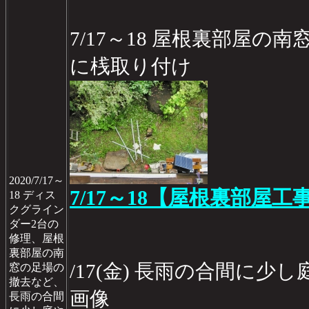
7/17～18 屋根裏部屋の
に桟取り付け
2020/7/17～
7/17～18【屋根裏部屋工事
18 ディス
クグライン
ダー2台の
修理、屋根
裏部屋の南
/17(金) 長雨の合間に
窓の足場の
撤去など、
画像
長雨の合間