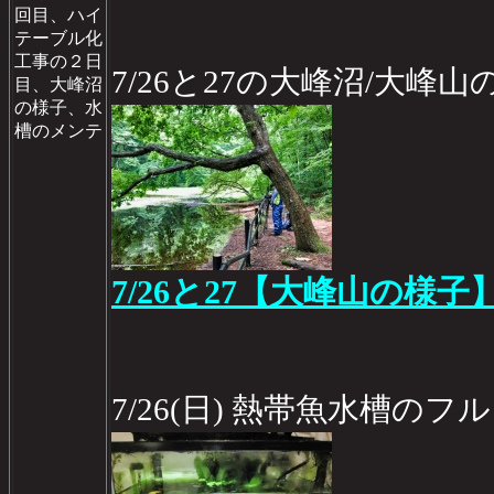
回目、ハイ
テーブル化
工事の２日
7/26と27の大峰沼/大峰山
目、大峰沼
の様子、水
槽のメンテ
7/26と27【大峰山の様子
7/26(日) 熱帯魚水槽のフ