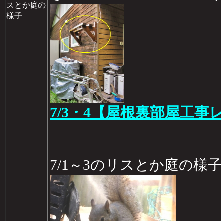
スとか庭の
様子
7/3・4【屋根裏部屋工事レ
7/1～3のリスとか庭の様