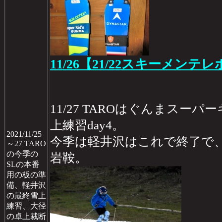
11/26【21/22スキーメンテレ
11/27 TAROはぐんまスー
上練習day4。
2021/11/25
今季は軽井沢はこれで終了で
～27 TARO
の今季の
岩鞍。
SLの本番
用の板の準
備、軽井沢
の最終雪上
練習、大径
の卓上裁断