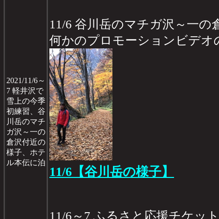
11/6 谷川岳のマチガ沢～一
何かのプロモーションビデオ
2021/11/6～
7 軽井沢で
雪上の今季
初練習、谷
川岳のマチ
ガ沢～一の
倉沢付近の
様子、ホテ
ル本伝に泊
11/6【谷川岳の様子】
11/6～7 ふるさと応援チケ