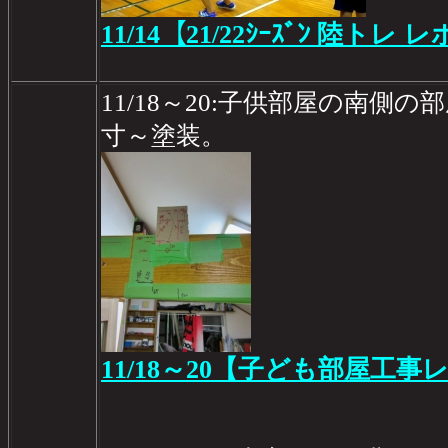
11/14【21/22ｼｰｽﾞﾝ 陸トレ レ
11/18～20:子供部屋の南側
寸～塗装。
11/18～20【子ども部屋工事レ