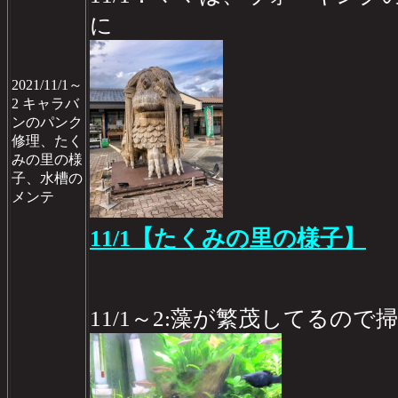
に
2021/11/1～
2 キャラバ
ンのパンク
修理、たく
みの里の様
子、水槽の
メンテ
11/1【たくみの里の様子】
11/1～2:藻が繁茂してるので