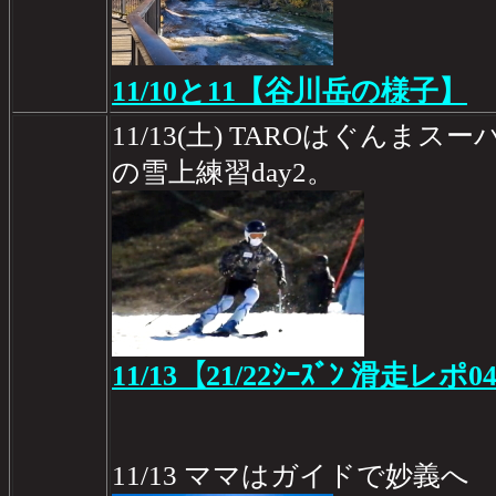
11/10と11【谷川岳の様子】
11/13(土) TAROはぐんま
の雪上練習day2。
11/13【21/22ｼｰｽﾞﾝ 滑走レポ0
11/13 ママはガイドで妙義へ