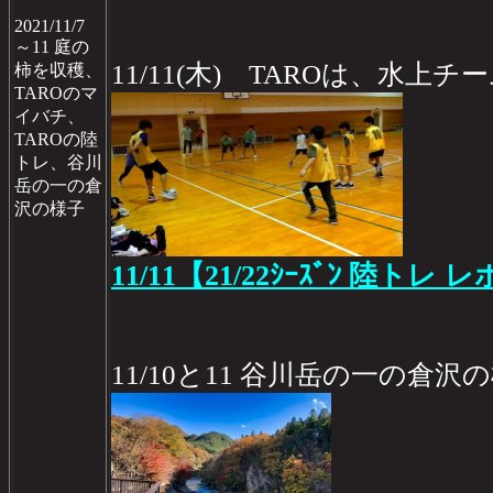
2021/11/7
～11 庭の
11/11(木) TAROは、水
柿を収穫、
TAROのマ
イバチ、
TAROの陸
トレ、谷川
岳の一の倉
沢の様子
11/11【21/22ｼｰｽﾞﾝ 陸トレ レ
11/10と11 谷川岳の一の倉