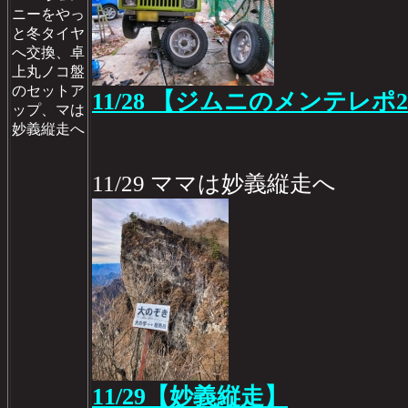
ニーをやっ
と冬タイヤ
へ交換、卓
上丸ノコ盤
のセットア
11/28 【ジムニのメンテレポ2
ップ、マは
妙義縦走へ
11/29 ママは妙義縦走へ
11/29【妙義縦走】