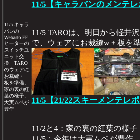
11/5【キャラバンのメンテレ
11/5 キャラ
11/5 TAROは、明日から軽
バンの
Webasto FF
で、ウェアにお裁縫w + 板を
ヒーターの
スイッチユ
ニット交
換、TARO
のウェアに
お裁縫・
板を準備、
家の裏の紅
葉の様子、
11/5【21/22スキーメンテレポ
大実ムベが
豊作
11/2と4：家の裏の紅葉の様子
11/5：今年は大実ムベが豊作