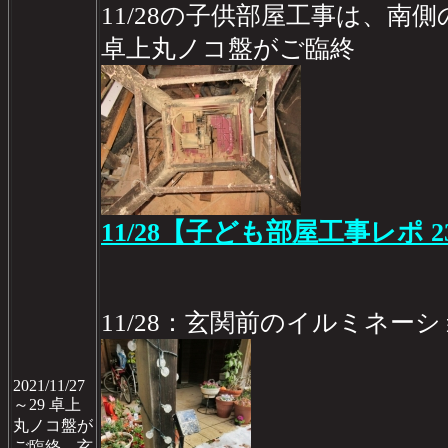
11/28の子供部屋工事は、南
卓上丸ノコ盤がご臨終
11/28【子ども部屋工事レポ 2
11/28：玄関前のイルミネー
2021/11/27
～29 卓上
丸ノコ盤が
ご臨終、玄