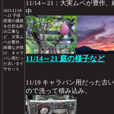
11/14～21：大実ムベが豊作
中
2021/11/18
～21 子供
部屋の通路
を仕切る桁
の工事な
ど、大実ム
ベが豊作、
綺麗な夕焼
け、キャラ
11/14～21 庭の様子など
バン用だっ
た古いタイ
ヤセット
11/19 キャラバン用だった
ので洗って積み込み。