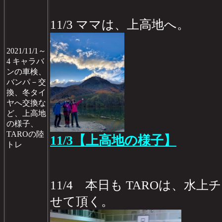
11/3 ママは、上高地へ。
2021/11/1～
4 キャラバ
ンの車検、
バンパ－交
換、冬タイ
ヤへ交換な
ど、上高地
の様子、
TAROの陸
11/3【上高地の様子】
トレ
11/4 本日も TAROは、水
せて頂く。