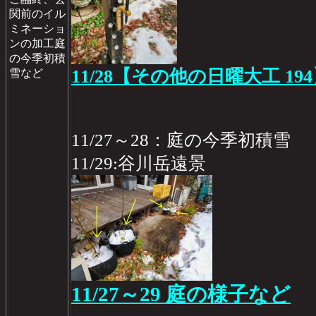
関前のイル
ミネーショ
ンの加工庭
の今季初積
11/28【その他の日曜大工 19
雪など
11/27～28：庭の今季初積雪
11/29:谷川岳遠景
11/27～29 庭の様子など