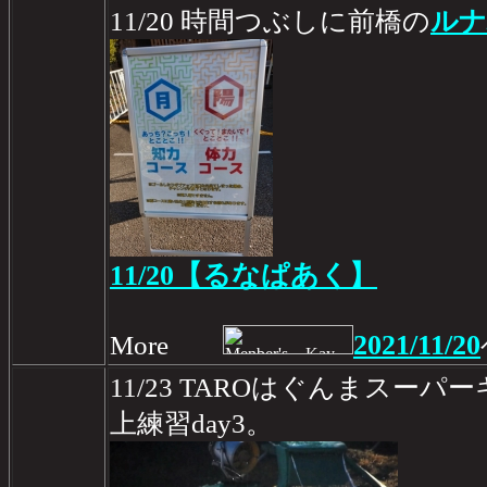
11/20 時間つぶしに前橋の
ルナ
11/20【るなぱあく】
2021/11/20
More
11/23 TAROはぐんまスー
上練習day3。