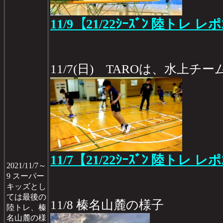
11/9【21/22ｼｰｽﾞﾝ 陸トレ レ
11/7(日) TAROは、水上
11/7【21/22ｼｰｽﾞﾝ 陸トレ レ
2021/11/7～
9 スーパー
キッズとし
ては最後の
11/8 榛名山麓の様子
陸トレ、榛
名山麓の様