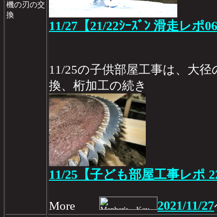
機の刃の交
換
11/27【21/22ｼｰｽﾞﾝ 滑走レポ0
11/25の子供部屋工事は、大
換、桁加工の続き
11/25【子ども部屋工事レポ 2
2021/11/27
More