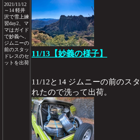
2021/11/12
～14 軽井
沢で雪上練
習day2、マ
マはガイド
で妙義へ、
ジムニーの
前のスタッ
11/13【妙義の様子】
ドレスのセ
ットを出荷
11/12と14 ジムニーの前
れたので洗って出荷。