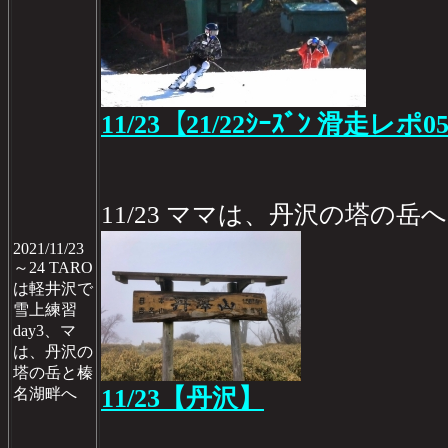
11/23【21/22ｼｰｽﾞﾝ 滑走レポ0
11/23 ママは、丹沢の塔の岳
2021/11/23
～24 TARO
は軽井沢で
雪上練習
day3、マ
は、丹沢の
塔の岳と榛
11/23【丹沢】
名湖畔へ