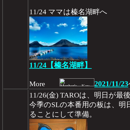
11/24 ママは榛名湖畔へ
11/24【榛名湖畔】
2021/11/23
More
11/26(金) TAROは、明日
今季のSLの本番用の板は、明
ることにして準備。