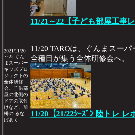
11/21～22【子ども部屋工事レ
11/20 TAROは、ぐんまス
2021/11/20
～22 ぐん
全種目が集う全体研修会へ。
まスーパー
キッズプロ
ジェクトの
全体研修
会、子供部
屋の北側の
ドアの取付
けなど、前
11/20【21/22ｼｰｽﾞﾝ 陸トレ レ
橋の るな
ぱあく