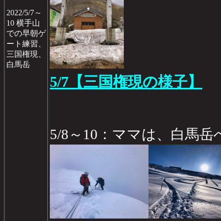
2022/5/7～
10 横手山
での早朝ゲ
ート練習、
三国権現、
白馬岳
5/7【三国権現の様子】
5/8～10：ママは、白馬岳