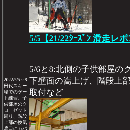
5/5【21/22ｼｰｽﾞﾝ 滑走レポ
5/6と8:北側の子供部屋
下壁面の嵩上げ、階段上
2022/5/5～8
田代スキー
取付など
場でのゲー
ト練習、子
供部屋のク
ローゼット
周り、階段
上部の換気
扇口にカバ