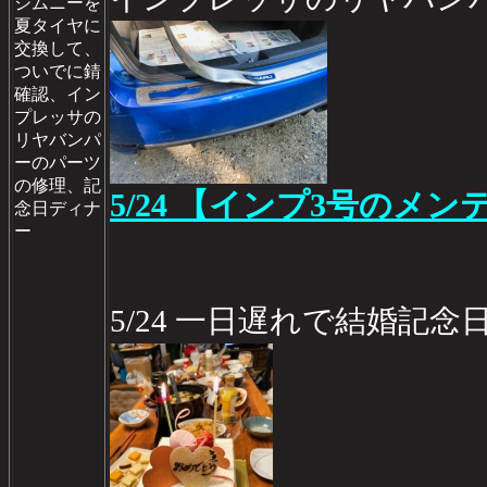
ジムニーを
夏タイヤに
交換して、
ついでに錆
確認、イン
プレッサの
リヤバンパ
ーのパーツ
の修理、記
5/24 【インプ3号のメンテ
念日ディナ
ー
5/24 一日遅れで結婚記