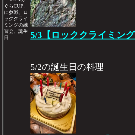
ぐらCUP」
に参戦、ロ
ッククライ
ミングの練
習会、誕生
5/3【ロッククライミン
日
5/2の誕生日の料理