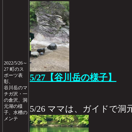
2022/5/26～
27 町のス
5/27【谷川岳の様子】
ポーツ表
彰、
谷川岳のマ
チガ沢・一
の倉沢、洞
元湖の様
5/26 ママは、ガイドで洞
子、水槽の
メンテ