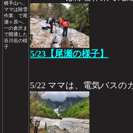
横手山へ、
ママは除雪
作業、で尾
瀬ヶ原へ、
一の倉沢ま
で開通した
谷川岳の様
子
5/23【尾瀬の様子】
5/22 ママは、電気バスの