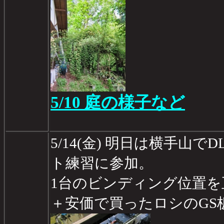
5/10 庭の様子など
5/14(金) 明日は横手山で
ト練習に参加。
1台のビンディング位置を
＋安価で買ったロシのGS