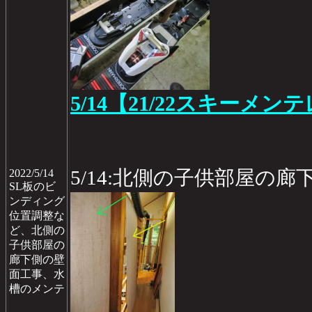
5/14【21/22スキーメン
5/14:北側の子供部屋の
2022/5/14
SL板のビ
ンディング
位置調整な
ど、北側の
子供部屋の
廊下側の壁
面工事、水
槽のメンテ