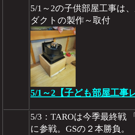
5/1～2の子供部屋工事は
ダクトの製作～取付
5/1～2【子ども部屋工事レ
5/3：TAROは今季最終戦 
に参戦。GSの２本勝負。