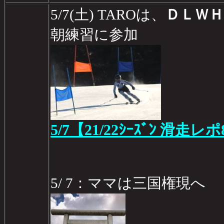
5/7(土) TAROは、
ＤＬＷ
朝練習に参加
5/7【21/22ｼｰｽﾞﾝ 滑走レポ
5/ 7：ママは三国権現へ