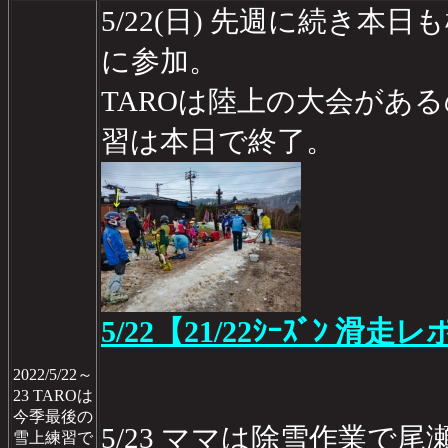
5/22(日) 先週に続き本
に参加。
TAROは陸上の大会があ
習は本日で終了。
5/22【21/22ｼｰｽﾞﾝ 滑走レ
2022/5/22～
23 TAROは
今季最後の
5/23 ママは除雪作業で
雪上練習で