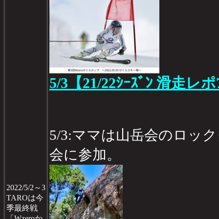
5/3【21/22ｼｰｽﾞﾝ 滑走レポ
5/3:ママは山岳会のロッ
会に参加。
2022/5/2～3
TAROは今
季最終戦
「Wzeroか