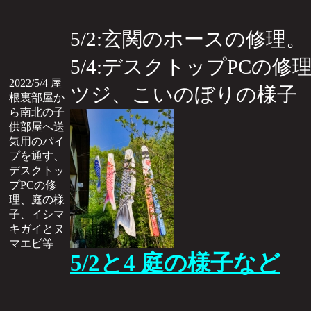
5/2:玄関のホースの修理。
5/4:デスクトップPCの
2022/5/4 屋
ツジ、こいのぼりの様子
根裏部屋か
ら南北の子
供部屋へ送
気用のパイ
プを通す、
デスクトッ
プPCの修
理、庭の様
子、イシマ
キガイとヌ
マエビ等
5/2と4 庭の様子など