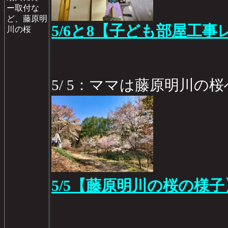
ー取付な
ど、藤原明
5/6と8【子ども部屋工事レ
川の桜
5/ 5：ママは藤原明川の桜
5/5【藤原明川の桜の様子