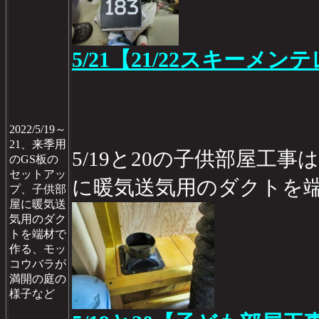
5/21【21/22スキーメン
2022/5/19～
21、来季用
5/19と20の子供部屋工
のGS板の
セットアッ
に暖気送気用のダクトを
プ、子供部
屋に暖気送
気用のダク
トを端材で
作る、モッ
コウバラが
満開の庭の
様子など