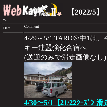
【2022/5】
へ
Comment
Date
4/29～5/1 TARO＠中1
キー連盟強化合宿へ
(送迎のみで滑走画像なし)
4/30～5/1【21/22ｼｰｽﾞﾝ