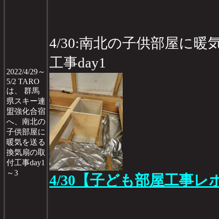
4/30:南北の子供部屋に
工事day1
2022/4/29～
5/2 TARO
は、 群馬
県スキー連
盟強化合宿
へ、南北の
子供部屋に
暖気を送る
換気扇の取
付工事day1
～3
4/30【子ども部屋工事レポ