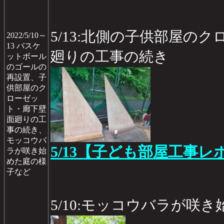
5/13:北側の子供部屋の
2022/5/10～
13 バスケ
廻りの工事の続き
ットボール
のゴールの
再設置、子
供部屋のク
ローゼッ
ト・廊下壁
面廻りの工
事の続き、
モッコウバ
5/13【子ども部屋工事レポ
ラが咲き始
めた庭の様
子など
5/10:モッコウバラが咲