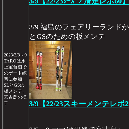
3/9【22/23ｼｰｽﾞﾝ 滑走レポ60
3/9 福島のフェアリーランド
とGSのための板メンテ
2023/3/8～9
TAROは水
上宝台樹で
のゲート練
習に参加、
SLとGSの
板メンテ、
宮古島の様
3/9【22/23スキーメンテレポ2
子