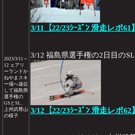
3/11【22/23ｼｰｽﾞﾝ 滑走レポ61
3/12 福島県選手権の2日目のSL
2023/3/11～
12 ェアリ
ーランドか
ねやまスキ
ー場へ遠征
して福島県
選手権の
GSとSL、
3/12【22/23ｼｰｽﾞﾝ 滑走レポ62
上州武尊山
の様子