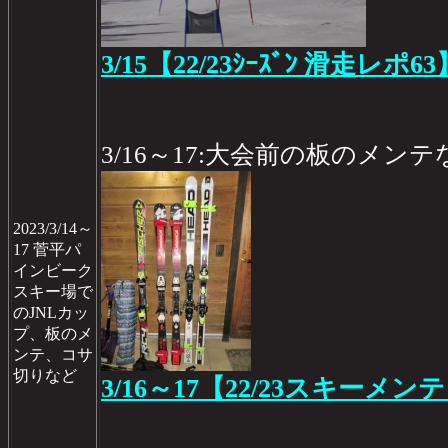
3/15【22/23ｼｰｽﾞﾝ 滑走レポ63
3/16～17:大会前の板のメンテ
2023/3/14～
17 菅平パ
インビーク
スキー場で
のJNLカッ
プ、板のメ
ンテ、コサ
切りなど
3/16～17【22/23スキーメン