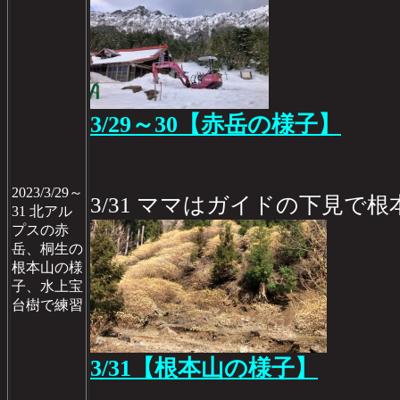
3/29～30【赤岳の様子】
2023/3/29～
3/31 ママはガイドの下見で
31 北アル
プスの赤
岳、桐生の
根本山の様
子、水上宝
台樹で練習
3/31【根本山の様子】