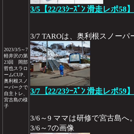
3/5【22/23ｼｰｽﾞﾝ 滑走レポ58
3/7 TAROは、奥利根スノー
2023/3/5～7
軽井沢の第
23回 岡部
哲也スラロ
ームCUP、
奥利根スノ
ーパークで
3/7【22/23ｼｰｽﾞﾝ 滑走レポ59
自主トレ、
宮古島の様
子
3/6～9 ママは研修で宮古島へ
3/6～7の画像