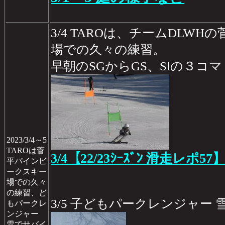
3/4 TAROは、チームDLW
場での久々の練習。
早朝のSGからGS、Slの３コマ
2023/3/4～5
TAROは菅
3/4【22/23ｼｰｽﾞﾝ 滑走レポ57
平パインビ
ークスキー
場での久々
の練習、ど
3/5 子どもパークレンジャー 
もパークレ
ンジャー
雪でサバイ