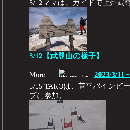
3/12ママは、ガイドで上州武
3/12【武尊山の様子】
2023/3/11
More
3/15 TAROは、菅平パイン
プに参加。