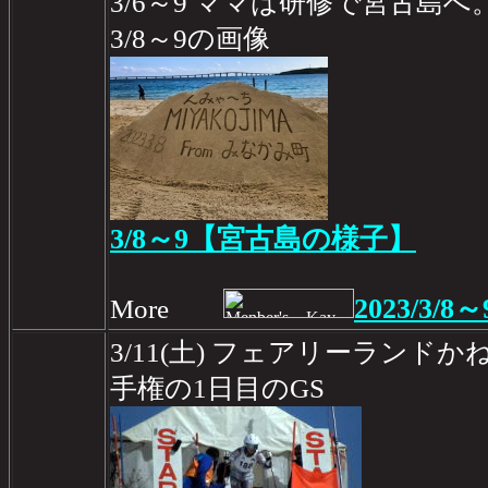
3/6～9 ママは研修で宮古島へ
3/8～9の画像
3/8～9【宮古島の様子】
2023/3/8～
More
3/11(土) フェアリーラン
手権の1日目のGS