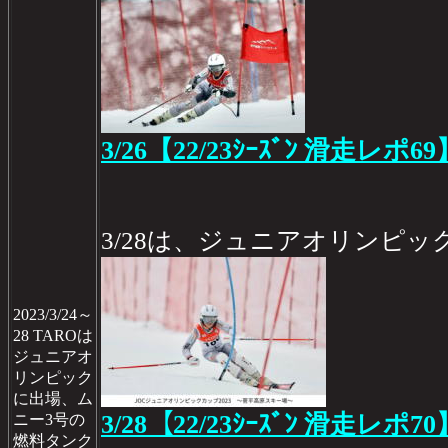
3/26【22/23ｼｰｽﾞﾝ 滑走レポ69
3/28は、ジュニアオリンピッ
2023/3/24～
28 TAROは
ジュニアオ
リンピック
に出場、ム
3/28【22/23ｼｰｽﾞﾝ 滑走レポ70
ニー3号の
燃料タンク