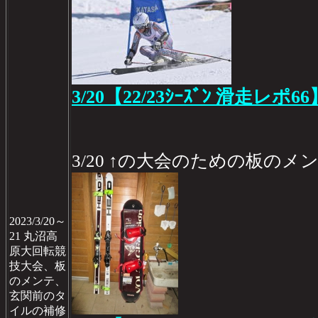
3/20【22/23ｼｰｽﾞﾝ 滑走レポ66
3/20 ↑の大会のための板のメ
2023/3/20～
21 丸沼高
原大回転競
技大会、板
のメンテ、
玄関前のタ
イルの補修