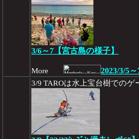
3/6～7【宮古島の様子】
2023/3/5～
More
3/9 TAROは水上宝台樹での