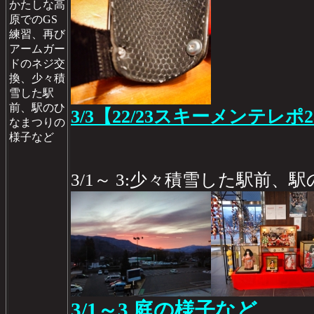
かたしな高
原でのGS
練習、再び
アームガー
ドのネジ交
換、少々積
雪した駅
前、駅のひ
3/3【22/23スキーメンテレポ2
なまつりの
様子など
3/1～ 3:少々積雪した駅前
3/1～3 庭の様子など