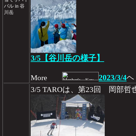
バル in 谷
川岳
3/5【谷川岳の様子】
2023/3/4
More
ヘ
3/5 TAROは、第23回 岡部