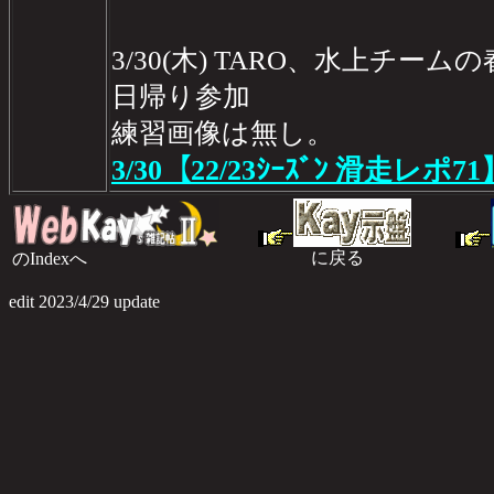
3/30(木) TARO、水上チ
日帰り参加
練習画像は無し。
3/30【22/23ｼｰｽﾞﾝ 滑走レポ71
に戻る
のIndexへ
のI
edit 2023/4/29 update