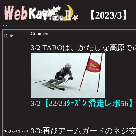
【2023/3】
へ
Comment
Date
3/2 TAROは、かたしな高原
3/2【22/23ｼｰｽﾞﾝ 滑走レポ56
3/3:再びアームガードのネジ
2023/3/1～3