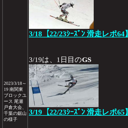
3/18【22/23ｼｰｽﾞﾝ 滑走レポ64
3/19は、1日目の
GS
2023/3/18～
19 南関東
ブロックユ
ース 尾瀬
戸倉大会、
3/19【22/23ｼｰｽﾞﾝ 滑走レポ65
千葉の鋸山
の様子