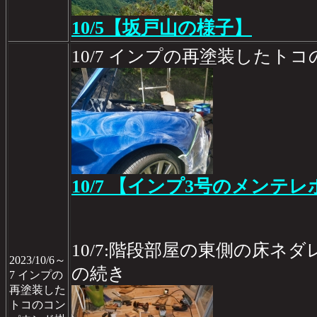
10/5【坂戸山の様子】
10/7 インプの再塗装したト
10/7 【インプ3号のメンテレポ
10/7:階段部屋の東側の床ネ
2023/10/6～
の続き
7 インプの
再塗装した
トコのコン