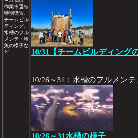
～31 高所
作業車運転
特別講習、
チームビル
ディング、
水槽のフル
メンテ・稚
魚の様子な
10/31【チームビルディング
ど
10/26～31：水槽のフルメ
10/26～31水槽の様子