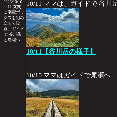
2023/10/10
10/11 ママは、ガイドで 谷川
～11 玄関
に宅配ボッ
クスを組み
立てて設
置、ガイド
で 谷川岳
と尾瀬へ
10/11【谷川岳の様子】
10/10 ママはガイドで尾瀬へ