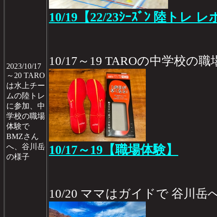
10/19【22/23ｼｰｽﾞﾝ 陸トレ レ
10/17～19 TAROの中学校
2023/10/17
～20 TARO
は水上チー
ムの陸トレ
に参加、中
学校の職場
体験で
BMZさん
へ、谷川岳
10/17～19【職場体験】
の様子
10/20 ママはガイドで 谷川岳