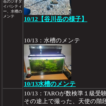
岳のジオダ
イバシティ
ー、水槽の
メンテ
10/12【谷川岳の様子】
10/13：水槽のメンテ
10/13水槽のメンテ
10/13：TAROが数検準１級
その途上で撮った、天使の階段風の.