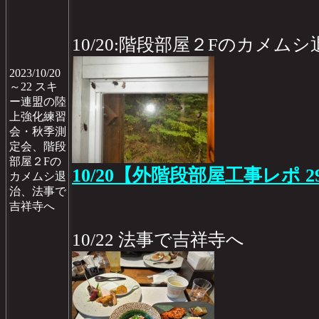
10/20:階段部屋２Fのカメムシ
2023/10/20
～22 スキ
ー連盟の陸
上強化練習
会・秋季測
定会、階段
部屋２Fの
10/20【外階段部屋工事レポ 2
カメムシ退
治、法事で
吉祥寺へ
10/22 法事で吉祥寺へ