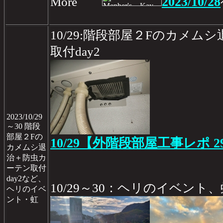
2023/10/28
More
10/29:階段部屋２Fのカメムシ
取付day2
2023/10/29
～30 階段
部屋２Fの
10/29【外階段部屋工事レポ 2
カメムシ退
治＋防虫カ
ーテン取付
day2など、
10/29～30：ヘリのイベント、
ヘリのイベ
ント・虹