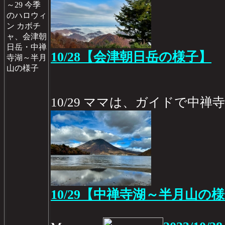
～29 今季
のハロウィ
ン カボチ
ャ、会津朝
日岳・中禅
10/28【会津朝日岳の様子】
寺湖～半月
山の様子
10/29 ママは、ガイドで中禅
10/29【中禅寺湖～半月山の