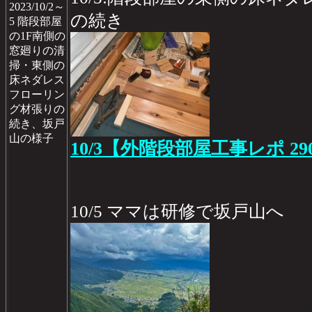
2023/10/2～
の続き
5 階段部屋
の1F南側の
窓廻りの清
掃・東側の
床ネダレス
フローリン
グ材張りの
続き、坂戸
山の様子
10/3【外階段部屋工事レポ 29
10/5 ママは研修で坂戸山へ