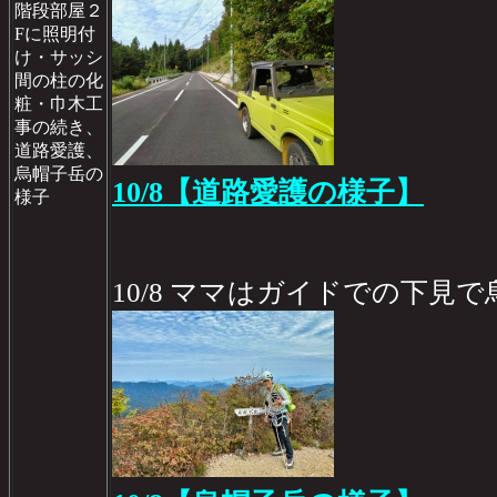
階段部屋２
Fに照明付
け・サッシ
間の柱の化
粧・巾木工
事の続き、
道路愛護、
烏帽子岳の
10/8【道路愛護の様子】
様子
10/8 ママはガイドでの下見