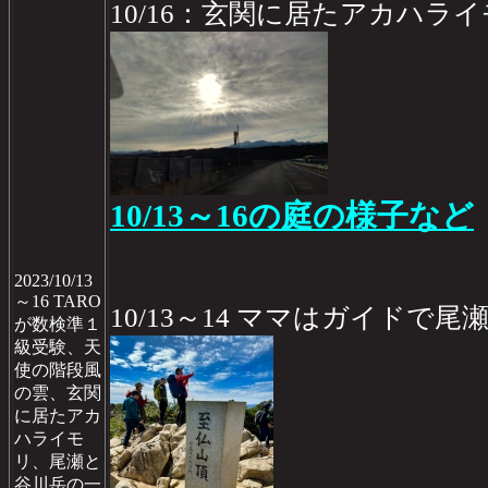
10/16：玄関に居たアカハライ
10/13～16の庭の様子など
2023/10/13
～16 TARO
10/13～14 ママはガイドで尾
が数検準１
級受験、天
使の階段風
の雲、玄関
に居たアカ
ハライモ
リ、尾瀬と
谷川岳の一