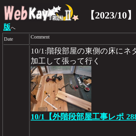
【2023/10
版
へ
Comment
Date
10/1:階段部屋の東側の床に
加工して張って行く
10/1【外階段部屋工事レポ 28