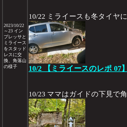
10/22 ミライースも冬タイヤ
2023/10/22
～23 イン
プレッサと
ミライース
をスタッド
レスに交
換、角落山
の様子
10/2 【ミライースのレポ 07
10/23 ママはガイドの下見で