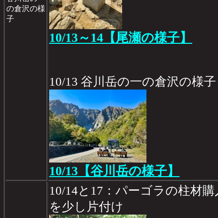
の倉沢の様
子
10/13～14【尾瀬の様子】
10/13 谷川岳の一の倉沢の様子
10/13【谷川岳の様子】
10/14と17：パーゴラの柱
を少し片付け