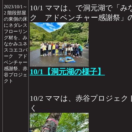
10/1 ママは、で洞元湖で「
2023/10/1～
2 階段部屋
ク アドベンチャー感謝祭」
の東側の床
にネダレス
フローリン
グ材を、み
なかみユネ
スコエコパ
ーク アド
ベンチャー
感謝祭、赤
10/1【洞元湖の様子】
谷プロジェ
クト
10/2 ママは、赤谷プロジェ
く