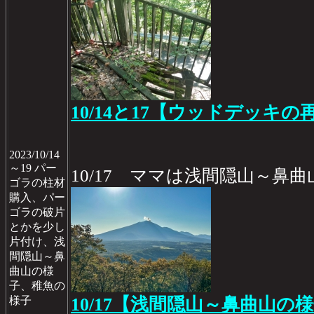
10/14と17【ウッドデッキの再
2023/10/14
～19 パー
10/17 ママは浅間隠山～鼻曲
ゴラの柱材
購入、パー
ゴラの破片
とかを少し
片付け、浅
間隠山～鼻
曲山の様
子、稚魚の
様子
10/17【浅間隠山～鼻曲山の