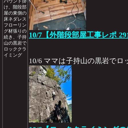
パウンド掛
け、階段部
屋の東側の
床ネダレス
フローリン
グ材張りの
10/7【外階段部屋工事レポ 29
続き、子持
山の黒岩で
ロッククラ
イミング
10/6 ママは子持山の黒岩で