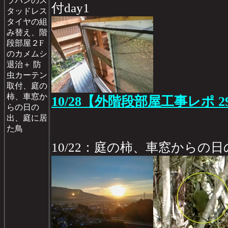
ラバンのス
付day1
タッドレス
タイヤの組
み替え、階
段部屋２F
のカメムシ
退治＋ 防
虫カーテン
取付、庭の
柿、車窓か
10/28【外階段部屋工事レポ 2
らの日の
出、庭に居
た鳥
10/22：庭の柿、車窓からの