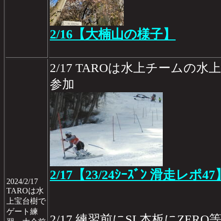
2/16【大楠山の様子】
2/17 TAROは水上チームの
参加
2/17【23/24ｼｰｽﾞﾝ 滑走レポ47
2024/2/17
TAROは水
上宝台樹で
ゲート練
2/17 練習前にSL本板にZER