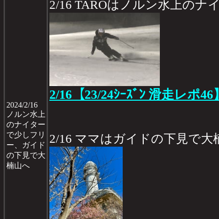
2/16 TAROはノルン水上の
2/16【23/24ｼｰｽﾞﾝ 滑走レポ46
2024/2/16
ノルン水上
のナイター
で少しフリ
2/16 ママはガイドの下見で大
ー、ガイド
の下見で大
楠山へ