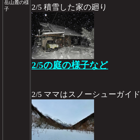
岳山麓の様
2/5 積雪した家の廻り
子
2/5の庭の様子など
2/5 ママはスノーシューガイ