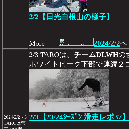
2/2【日光白根山の様子】
2024/2/2
More
ヘ
2/3 TAROは、
チームDLWH
の
ホワイトピーク下部で連続２
2/3【23/24ｼｰｽﾞﾝ 滑走レポ37
2024/2/2～3
TAROは菅