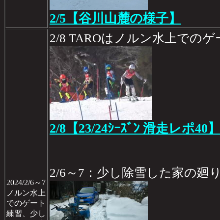
2/5【谷川山麓の様子】
2/8 TAROはノルン水上での
2/8【23/24ｼｰｽﾞﾝ 滑走レポ40
2/6～7：少し除雪した家の廻
2024/2/6～7
ノルン水上
でのゲート
練習、少し