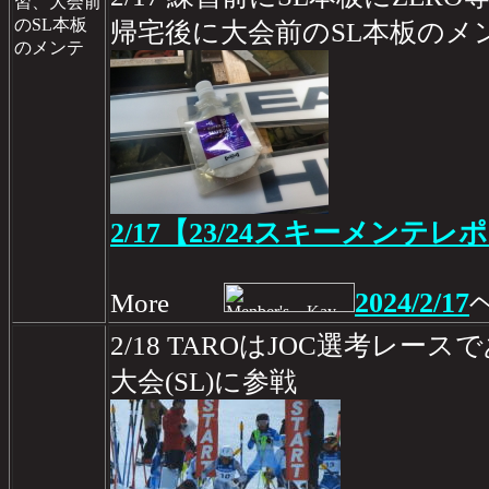
習、大会前
のSL本板
帰宅後に大会前のSL本板のメ
のメンテ
2/17【23/24スキーメンテレポ
2024/2/17
More
2/18 TAROはJOC選考レ
大会(SL)に参戦