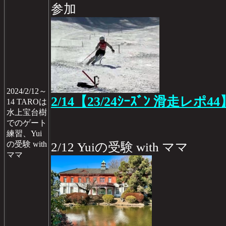
参加
2024/2/12～
2/14【23/24ｼｰｽﾞﾝ 滑走レポ44
14 TAROは
水上宝台樹
でのゲート
練習、Yui
の受験 with
2/12 Yuiの受験 with ママ
ママ