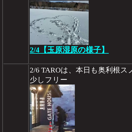
2/4【玉原湿原の様子】
2/6 TAROは、本日も奥利
少しフリー