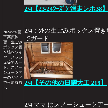
2/4【23/24ｼｰｽﾞﾝ 滑走レポ38
2/4：外の生ごみボックス置
2024/2/4 菅
平高原練
でガード
習、生ごみ
ボックス置
き場をワイ
ヤーメッシ
ュ等でガー
ド、スノー
シューツア
ーのガイド
2/4【その他の日曜大工 219】
で玉原湿原
へ
2/4 ママ はスノーシューツ