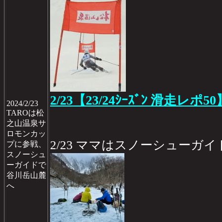
2/23【23/24ｼｰｽﾞﾝ 滑走レポ50
2024/2/23
TAROは松
之山温泉サ
ロモンカッ
2/23 ママはスノーシューガ
プに参戦、
スノーシュ
ーガイドで
谷川岳山麓
へ