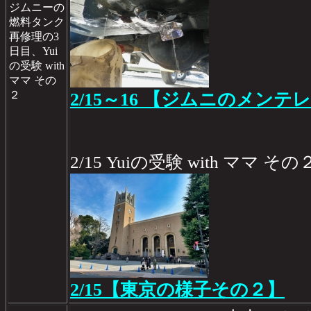
ジムニーの
燃料タンク
再修理の3
日目、Yui
の受験 with
ママ その
２
2/15～16 【ジムニのメンテレ
2/15 Yuiの受験 with ママ その
2/15【東京の様子その２】