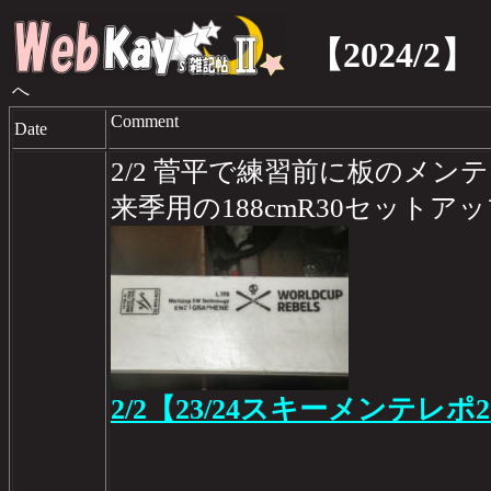
【2024/2】
へ
Comment
Date
2/2 菅平で練習前に板のメンテ
来季用の188cmR30セットア
2/2【23/24スキーメンテレポ2