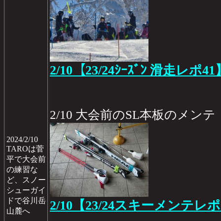
2/10【23/24ｼｰｽﾞﾝ 滑走レポ41
2/10 大会前のSL本板のメンテ
2024/2/10
TAROは菅
平で大会前
の練習な
ど、スノー
シューガイ
ドで谷川岳
2/10【23/24スキーメンテレポ
山麓へ