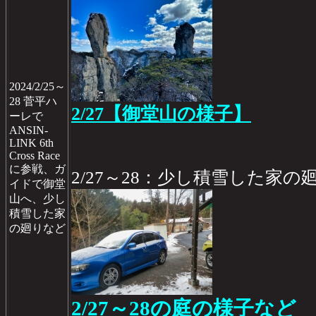
2024/2/25～
28 菅平ハ
2/27【御堂山の様子】
ーレで
ANSIN-
LINK 6th
Cross Race
に参戦、ガ
2/27～28：少し積雪した家の
イドで御堂
山へ、少し
積雪した家
の廻りなど
2/27～28の庭の様子など