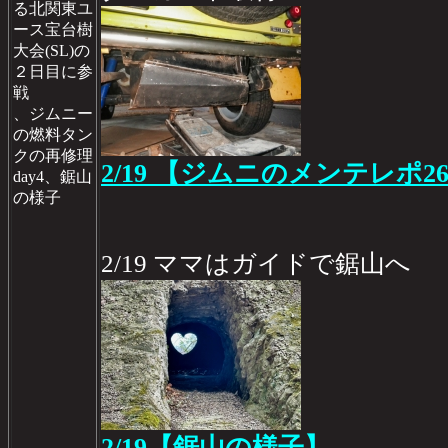
る北関東ユ
ース宝台樹
大会(SL)の
２日目に参
戦
、ジムニー
の燃料タン
クの再修理
2/19 【ジムニのメンテレポ26
day4、鋸山
の様子
2/19 ママはガイドで鋸山へ
2/19【鋸山の様子】