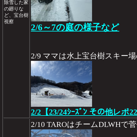
除雪した家
の廻りな
ど、宝台樹
視察
2/6～7の庭の様子など
2/9 ママは水上宝台樹スキー
2/2【23/24ｼｰｽﾞﾝ その他レポ2
2/10 TAROはチームDLWHで