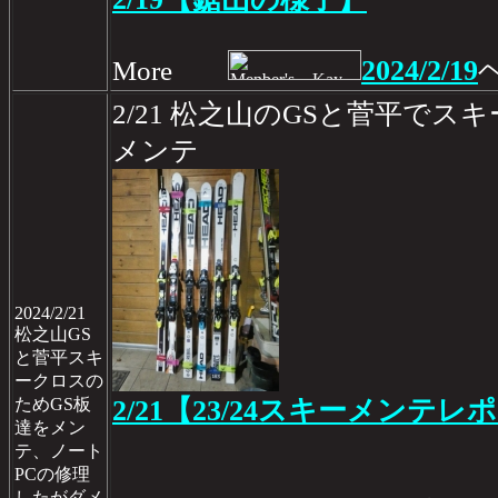
2024/2/19
More
2/21 松之山のGSと菅平でス
メンテ
2024/2/21
松之山GS
と菅平スキ
ークロスの
ためGS板
2/21【23/24スキーメンテレポ
達をメン
テ、ノート
PCの修理
したがダメ