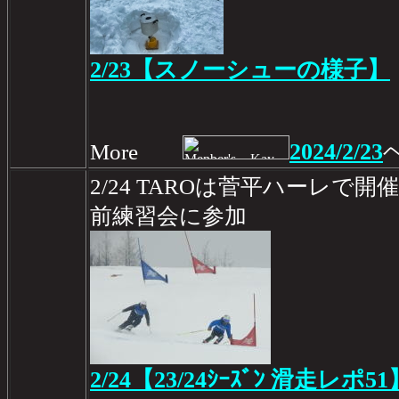
2/23【スノーシューの様子】
2024/2/23
More
2/24 TAROは菅平ハーレ
前練習会に参加
2/24【23/24ｼｰｽﾞﾝ 滑走レポ51