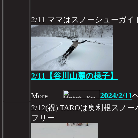
2/11 ママはスノーシューガ
2/11【谷川山麓の様子】
2024/2/11
More
2/12(祝) TAROは奥利根
フリー