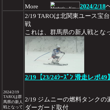
2024/2/18
More
2/19 TAROは北関東ユース宝
戦
これは、群馬県の新人戦とな
2/19【23/24ｼｰｽﾞﾝ 滑走レポ49
2024/2/19
TAROは群
2/19 ジムニーの燃料タンク
馬県の新人
ダーガード取付
戦となって