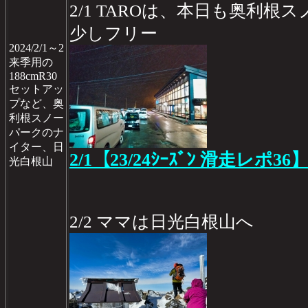
2/1 TAROは、本日も奥利
少しフリー
2024/2/1～2
来季用の
188cmR30
セットアッ
プなど、奥
利根スノー
パークのナ
イター、日
2/1【23/24ｼｰｽﾞﾝ 滑走レポ36
光白根山
2/2 ママは日光白根山へ