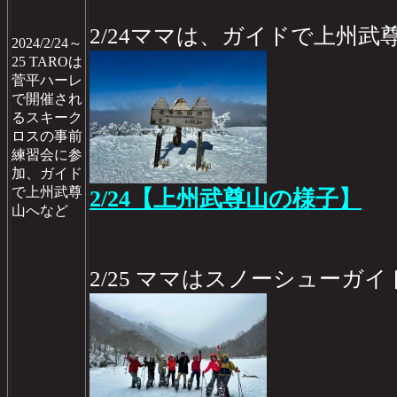
2/24ママは、ガイドで上州武
2024/2/24～
25 TAROは
菅平ハーレ
で開催され
るスキーク
ロスの事前
練習会に参
加、ガイド
で上州武尊
2/24【上州武尊山の様子】
山へなど
2/25 ママはスノーシューガ