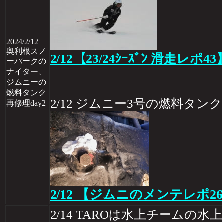
2024/2/12
奥利根スノ
2/12【23/24ｼｰｽﾞﾝ 滑走レポ43
ーパークの
ナイター、
ジムニーの
燃料タンク
2/12 ジムニー3号の燃料タンク
再修理day2
2/12 【ジムニのメンテレポ26
2/14 TAROは水上チームの