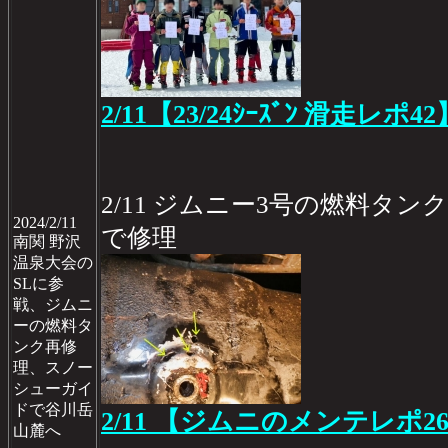
2/11【23/24ｼｰｽﾞﾝ 滑走レポ42
2/11 ジムニー3号の燃料タ
2024/2/11
で修理
南関 野沢
温泉大会の
SLに参
戦、ジムニ
ーの燃料タ
ンク再修
理、スノー
シューガイ
ドで谷川岳
2/11 【ジムニのメンテレポ26
山麓へ