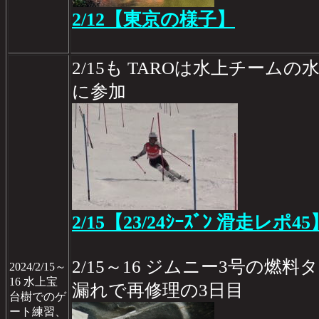
2/12【東京の様子】
2/15も TAROは水上チーム
に参加
2/15【23/24ｼｰｽﾞﾝ 滑走レポ45
2/15～16 ジムニー3号の
2024/2/15～
16 水上宝
漏れで再修理の3日目
台樹でのゲ
ート練習、