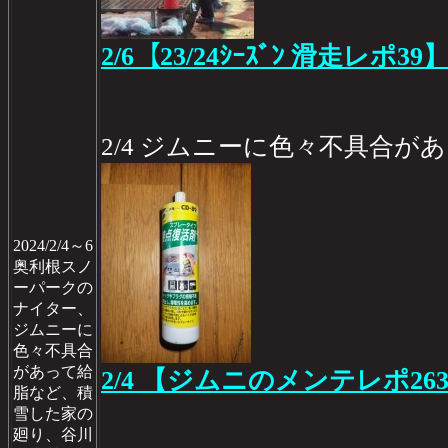
2/6【23/24ｼｰｽﾞﾝ 滑走レポ39
2/4 ジムニーに色々不具合が
2024/2/4～6
奥利根スノ
ーパークの
ナイター、
ジムニーに
色々不具合
があって給
2/4 【ジムニのメンテレポ26
脂など、積
雪した家の
廻り、谷川