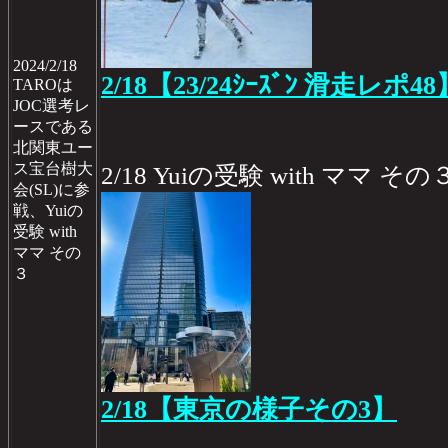
2024/2/18
2/18【23/24ｼｰｽﾞﾝ 滑走レポ48
TAROは
JOC選考レ
ースである
北関東ユー
ス宝台樹大
2/18 Yuiの受験 with ママ その
会(SL)に参
戦、Yuiの
受験 with
ママ その
３
2/18【東京の様子その3】