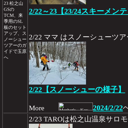
23 松之山
GSの
2/22～23【23/24スキーメン
TCM、来
季用のSL
板のセット
アップ、ス
2/22 ママ はスノーシュー
ノーシュー
ツアーのガ
イドで玉原
へ
2/22【スノーシューの様子】
2024/2/22
More
2/23 TAROは松之山温泉サ