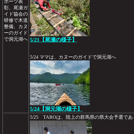
ポーツ表
彰、尾瀬ガ
イド協会の
研修で木道
整備、カヌ
ーのガイド
で洞元湖へ
5/21【尾瀬の様子】
5/24 ママは、カヌーのガイドで洞元湖へ
5/24【洞元湖の様子】
5/25 TAROは、陸上の群馬県の県大会予選