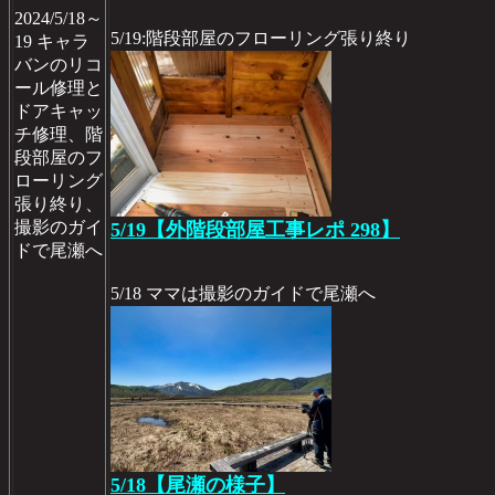
2024/5/18～
5/19:階段部屋のフローリング張り終り
19 キャラ
バンのリコ
ール修理と
ドアキャッ
チ修理、階
段部屋のフ
ローリング
張り終り、
撮影のガイ
5/19【外階段部屋工事レポ 298】
ドで尾瀬へ
5/18 ママは撮影のガイドで尾瀬へ
5/18【尾瀬の様子】