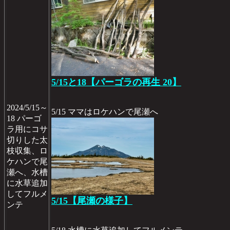
5/15と18【パーゴラの再生 20】
2024/5/15～
5/15 ママはロケハンで尾瀬へ
18 パーゴ
ラ用にコサ
切りした太
枝収集、ロ
ケハンで尾
瀬へ、水槽
に水草追加
してフルメ
5/15【尾瀬の様子】
ンテ