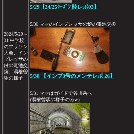
5/29【24/25ｼｰｽﾞﾝ 陸レポ03】
5/30 ママのインプレッサの鍵の電池交換
2024/5/29～
31 中学校
のマラソン
大会、イン
プレッサの
鍵の電池交
換、湯檜曽
5/30 【インプ3号のメンテレポ 26】
駅の様子
5/31 ママはガイドで谷川岳へ
(湯檜曽駅の様子のみw)