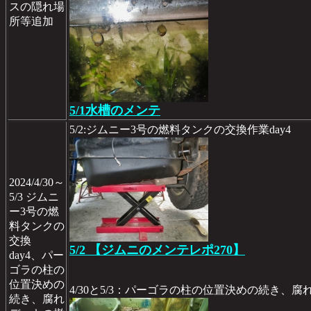
スの隠れ場
所等追加
5/1水槽のメンテ
5/2:ジムニー3号の燃料タンクの交換作業day4
2024/4/30～
5/3 ジムニ
ー3号の燃
料タンクの
交換
5/2 【ジムニのメンテレポ270】
day4、パー
ゴラの柱の
位置決めの
4/30と5/3：パーゴラの柱の位置決めの続き、
続き、腐れ