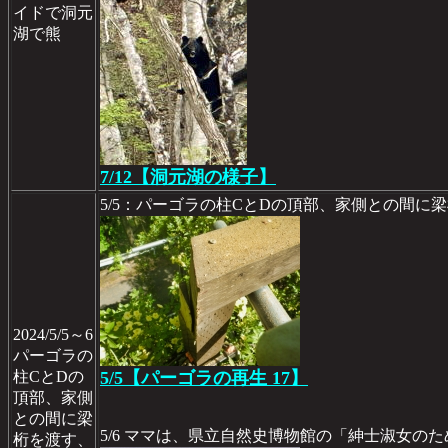
イドで洞元
湖で熊
7/12【洞元湖の様子】
5/5：パーゴラの柱CとDの頂部、家側との間に
2024/5/5～6
パーゴラの
柱CとDの
5/5【パーゴラの再生 17】
頂部、家側
との間に梁
5/6 ママは、県立自然史博物館の「紳士淑女の
桁を渡す、