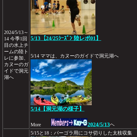
2024/5/13～
5/13【24/25ｼｰｽﾞﾝ 陸レポ01】
14 今季1回
目の水上チ
ームの陸ト
5/14 ママは、カヌーのガイドで洞元湖へ
レに参加、
カヌーのガ
イドで洞元
湖へ
5/14【洞元湖の様子】
2024/5/13
More
ヘ
5/15と18：パーゴラ用にコサ切りした太枝収集