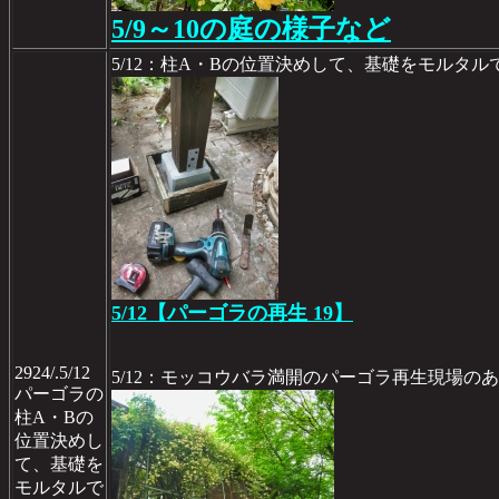
5/9～10の庭の様子など
5/12：柱A・Bの位置決めして、基礎をモルタ
5/12【パーゴラの再生 19】
2924/.5/12
5/12：モッコウバラ満開のパーゴラ再生現場の
パーゴラの
柱A・Bの
位置決めし
て、基礎を
モルタルで