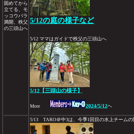
固めてから
立てる、モ
ッコウバラ
5/12の庭の様子など
満開、秩父
の三頭山へ
5/12 ママはガイドで秩父の三頭山へ
5/12【三頭山の様子】
2024/5/12
More
ヘ
5/13 TARO＠中3は、今季1回目の水上チー