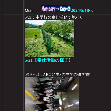
2024/5/18
More
ヘ
5/21：中学校の奉仕活動で草刈り
5/21【奉仕活動の様子】
5/19～21 TARO＠中3の中学の修学旅行