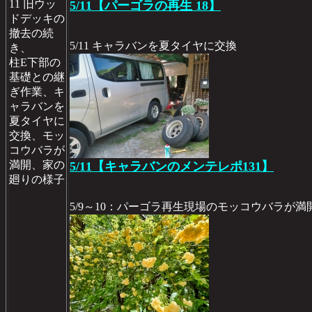
11 旧ウッ
5/11【パーゴラの再生 18】
ドデッキの
撤去の続
5/11 キャラバンを夏タイヤに交換
き、
柱E下部の
基礎との継
ぎ作業、キ
ャラバンを
夏タイヤに
交換、モッ
コウバラが
満開、家の
5/11【キャラバンのメンテレポ131】
廻りの様子
5/9～10：パーゴラ再生現場のモッコウバラが