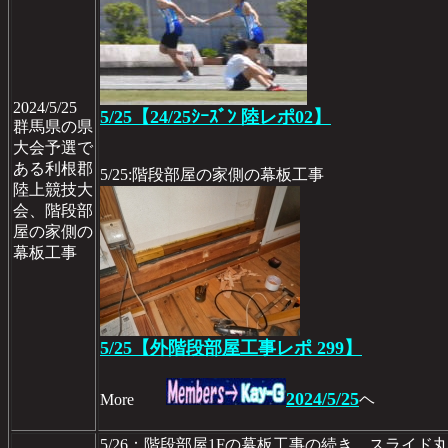
2024/5/25
5/25【24/25ｼｰｽﾞﾝ 陸レポ02】
群馬県の県
大会予選で
ある利根郡
5/25:階段部屋の家側の幕板工事
陸上競技大
会、階段部
屋の家側の
幕板工事
5/25【外階段部屋工事レポ 299】
2024/5/25
More
ヘ
5/26：階段部屋1Fの幕板工事の続き、スライド