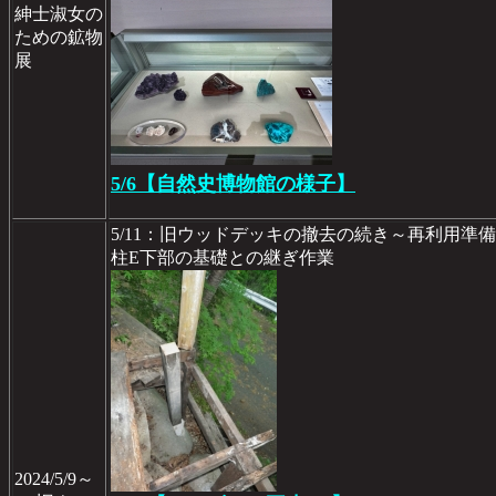
紳士淑女の
ための鉱物
展
5/6【自然史博物館の様子】
5/11：旧ウッドデッキの撤去の続き～再利用準
柱E下部の基礎との継ぎ作業
2024/5/9～