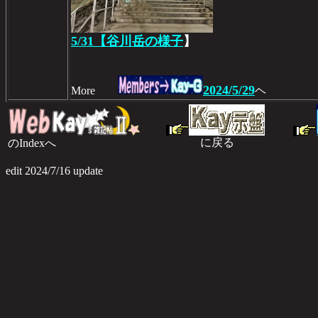
5/31【谷川岳の様子
】
2024/5/29
More
ヘ
に戻る
のIndexへ
のI
edit 2024/7/16 update