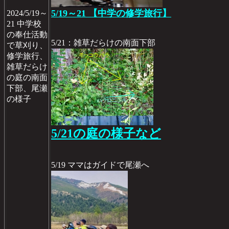
5/19～21 【中学の修学旅行】
2024/5/19～
21 中学校
の奉仕活動
5/21：雑草だらけの南面下部
で草刈り、
修学旅行、
雑草だらけ
の庭の南面
下部、尾瀬
の様子
5/21の庭の様子など
5/19 ママはガイドで尾瀬へ