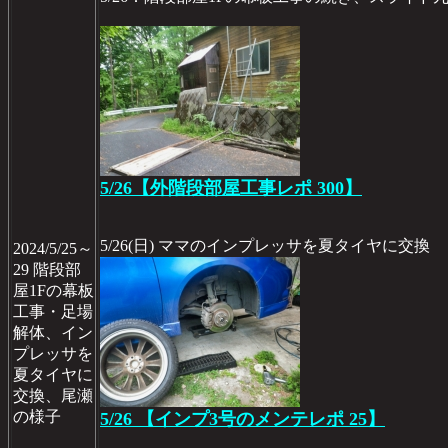
5/26【外階段部屋工事レポ 300】
5/26(日) ママのインプレッサを夏タイヤに交換
2024/5/25～
29 階段部
屋1Fの幕板
工事・足場
解体、イン
プレッサを
夏タイヤに
交換、尾瀬
の様子
5/26 【インプ3号のメンテレポ 25】