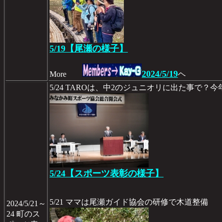
5/19【尾瀬の様子】
2024/5/19
More
ヘ
5/24 TAROは、中2のジュニオリに出た事で？
5/24【スポーツ表彰の様子】
5/21 ママは尾瀬ガイド協会の研修で木道整備
2024/5/21～
24 町のス