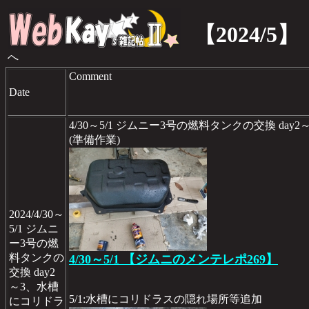
【2024/5】
へ
Comment
Date
4/30～5/1 ジムニー3号の燃料タンクの交換 day2～
(準備作業)
2024/4/30～
5/1 ジムニ
ー3号の燃
料タンクの
4/30～5/1 【ジムニのメンテレポ269】
交換 day2
～3、水槽
5/1:水槽にコリドラスの隠れ場所等追加
にコリドラ