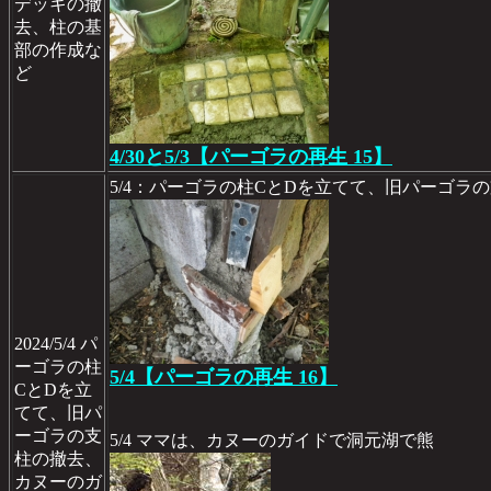
デッキの撤
去、柱の基
部の作成な
ど
4/30と5/3【パーゴラの再生 15】
5/4：パーゴラの柱CとDを立てて、旧パーゴラ
2024/5/4 パ
ーゴラの柱
5/4【パーゴラの再生 16】
CとDを立
てて、旧パ
ーゴラの支
5/4 ママは、カヌーのガイドで洞元湖で熊
柱の撤去、
カヌーのガ