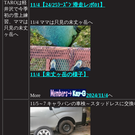
TAROは軽
11/4【24/25ｼｰｽﾞﾝ 滑走レポ01】
井沢で今季
初の雪上練
習、ママは
11/4 ママは只見の未丈ヶ岳へ
只見の未丈
ヶ岳へ
11/4【未丈ヶ岳の様子】
2024/11/4
More
ヘ
11/5～7 キャラバンの車検～スタッドレスに交