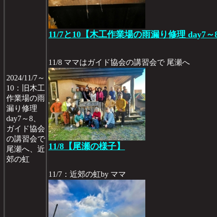
11/7と10【木工作業場の雨漏り修理 day7～
11/8 ママはガイド協会の講習会で 尾瀬へ
2024/11/7～
10：旧木工
作業場の雨
漏り修理
day7～8、
ガイド協会
の講習会で
11/8【尾瀬の様子】
尾瀬へ、近
郊の虹
11/7：近郊の虹by ママ