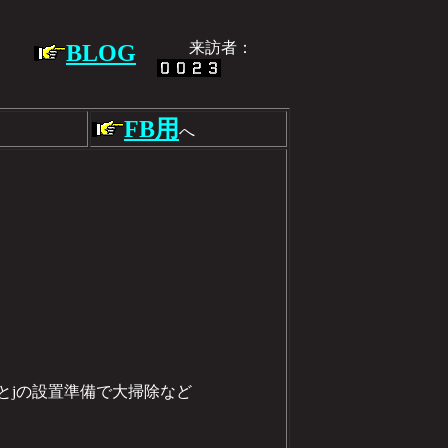
】
来訪者：
BLOG
FB用
へ
Iとjの設置準備で大掃除など