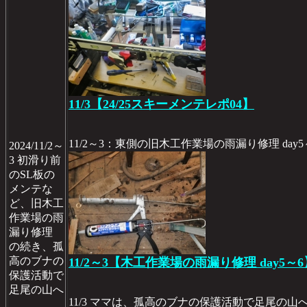
11/3【24/25スキーメンテレポ04】
11/2～3：東側の旧木工作業場の雨漏り修理 day5
2024/11/2～
3 初滑り前
のSL板の
メンテな
ど、旧木工
作業場の雨
漏り修理
の続き、孤
高のブナの
11/2～3【木工作業場の雨漏り修理 day5～6
保護活動で
足尾の山へ
11/3 ママは、孤高のブナの保護活動で足尾の山