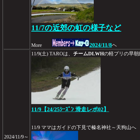
11/7の近郊の虹の様子など
2024/11/8
More
ヘ
11/9(土) TAROは、
チームDLWH
の軽プリの早朝
11/9【24/25ｼｰｽﾞﾝ 滑走レポ02】
11/9 ママはガイドの下見で榛名神社～天狗山へ
2024/11/9～