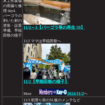
木工作業場
の雨漏り修
理 day4、
パーゴラの
剥いた材の
塗装・設置
11/2～3【パーゴラ等の再生 59】
準備、早稲
田祭の様子
11/2 ママは早稲田祭へ
11/2【早稲田祭の様子】
2024/11/2
More
ヘ
11/3 初滑り前のSL板のメンテなど