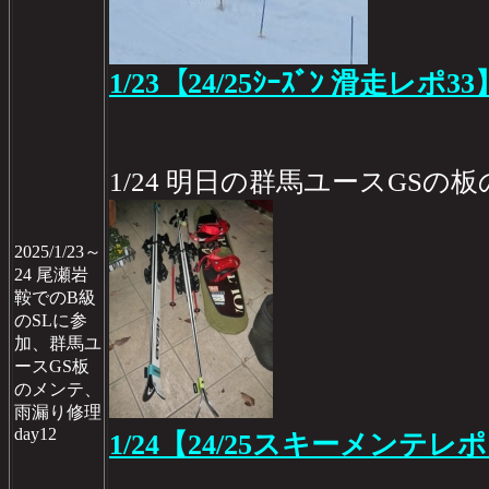
1/23【24/25ｼｰｽﾞﾝ 滑走レポ33
1/24 明日の群馬ユースGSの
2025/1/23～
24 尾瀬岩
鞍でのB級
のSLに参
加、群馬ユ
ースGS板
のメンテ、
雨漏り修理
day12
1/24【24/25スキーメンテレポ