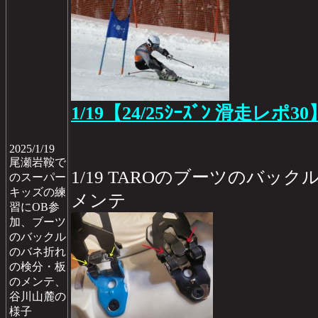
1/19【24/25ｼｰｽﾞﾝ 滑走レポ30
2025/1/19
尾瀬岩鞍で
1/19 TAROのブーツのバ
のスーパー
キッズの練
メンテ
習にOB参
加、ブーツ
のバックル
のバネ折れ
の検分・板
のメンテ、
谷川山麓の
様子