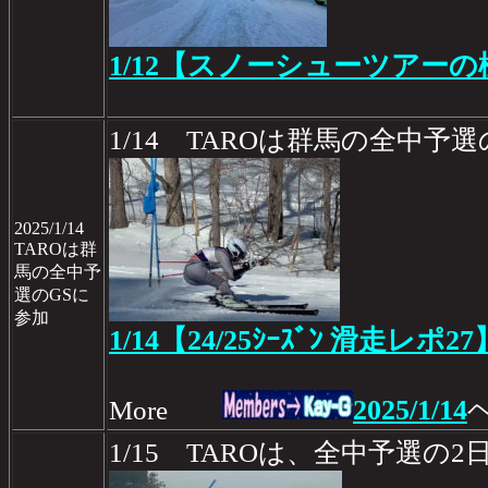
1/12【スノーシューツアーの
1/14 TAROは群馬の全中予
2025/1/14
TAROは群
馬の全中予
選のGSに
参加
1/14【24/25ｼｰｽﾞﾝ 滑走レポ27
2025/1/14
More
1/15 TAROは、全中予選の2