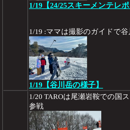
1/19【24/25スキーメンテレポ
1/19 :ママは撮影のガイドで
1/19【谷川岳の様子】
1/20 TAROは尾瀬岩鞍での
参戦