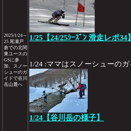
2025/1/24～
1/25【24/25ｼｰｽﾞﾝ 滑走レポ34
25 尾瀬戸
倉での北関
東ユースの
GSに参
1/24 :ママはスノーシュー
加、スノー
シューのガ
イドで谷川
岳山麓へ
1/24【谷川岳の様子】