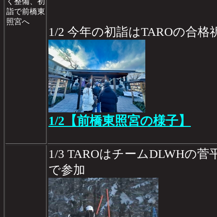
く整備、初
詣で前橋東
照宮へ
1/2 今年の初詣はTAROの合
1/2【前橋東照宮の様子】
1/3 TAROはチームDLWH
で参加