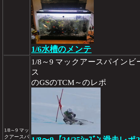
1/6水槽のメンテ
1/8～9 マックアースパイン
ス
のGSのTCM～のレポ
1/8～9 マッ
クアースパ
1/8～9【24/25ｼｰｽﾞﾝ 滑走レポ