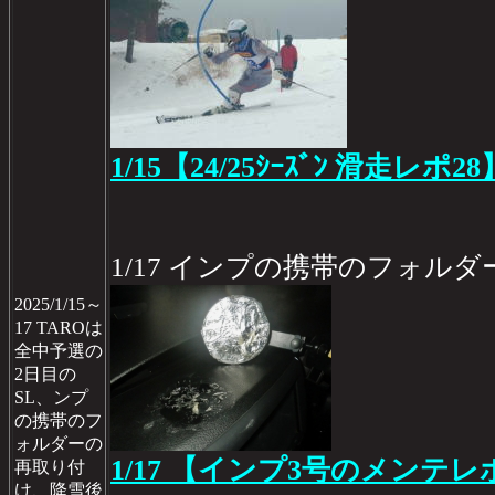
1/15【24/25ｼｰｽﾞﾝ 滑走レポ28
1/17 インプの携帯のフォル
2025/1/15～
17 TAROは
全中予選の
2日目の
SL、ンプ
の携帯のフ
ォルダーの
1/17 【インプ3号のメンテレポ
再取り付
け、降雪後