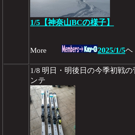
1/5【神奈山BCの様子】
2025/1/5
More
ヘ
1/8 明日・明後日の今季初戦
ンテ