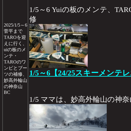
1/5～6 Yuiの板のメンテ、
修
2025/1/5～6
菅平まで
TAROを迎
えに行く、
uiの板のメ
ンテ・
TAROのワ
ンピとブー
1/5～6【24/25スキーメンテレ
ツの補修、
妙高外輪山
の神奈山
BC
1/5 ママは、妙高外輪山の神奈