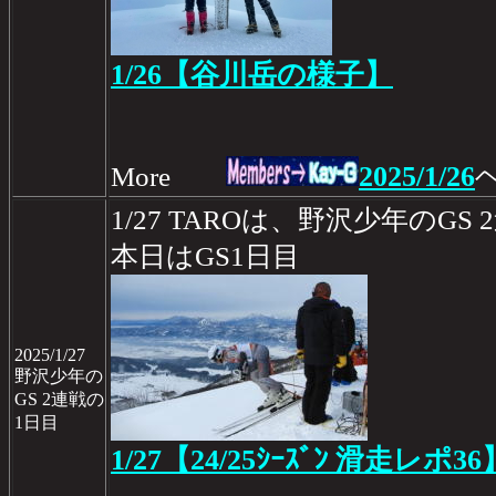
1/26【谷川岳の様子】
2025/1/26
More
1/27 TAROは、野沢少年のGS
本日はGS1日目
2025/1/27
野沢少年の
GS 2連戦の
1日目
1/27【24/25ｼｰｽﾞﾝ 滑走レポ36