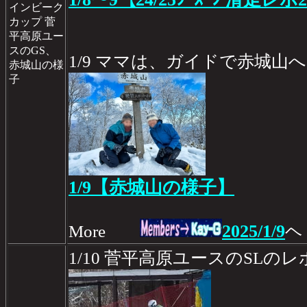
インビーク
カップ 菅
平高原ユー
スのGS、
1/9 ママは、ガイドで赤城山へ
赤城山の様
子
1/9【赤城山の様子】
2025/1/9
More
ヘ
1/10 菅平高原ユースのSLのレ