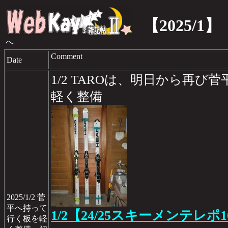
【2025/1】
へ
Comment
Date
1/2 TAROは、明日から再
軽く整備
2025/1/2 菅
平へ持って
1/2【24/25スキーメンテレポ1
行く板を軽