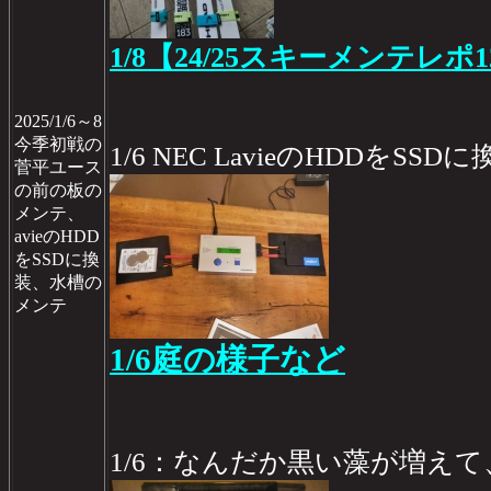
1/8【24/25スキーメンテレポ1
2025/1/6～8
今季初戦の
1/6 NEC LavieのHDDをSSD
菅平ユース
の前の板の
メンテ、
avieのHDD
をSSDに換
装、水槽の
メンテ
1/6庭の様子など
1/6：なんだか黒い藻が増え