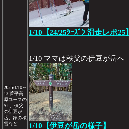
1/10【24/25ｼｰｽﾞﾝ 滑走レポ25
1/10 ママは秩父の伊豆が岳へ
2025/1/10～
13 菅平高
原ユースの
SL、秩父
の伊豆が
岳、家の積
雪など
1/10【伊豆が岳の様子】