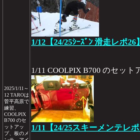
1/12【24/25ｼｰｽﾞﾝ 滑走レポ26
1/11 COOLPIX B700 の
2025/1/11～
12 TAROは
菅平高原で
練習、
COOLPIX
B700 のセ
1/11【24/25スキーメンテレポ
ットアッ
プ、板のメ
ンテ、アイ