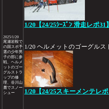
1/20【24/25ｼｰｽﾞﾝ 滑走レポ31
2025/1/20
尾瀬岩鞍で
1/20 ヘルメットのゴーグル
の国スポ予
選の少年男
子の部に参
戦、ヘルメ
ットのゴー
グルストラ
ップの修
理、谷川山
麓でスノー
1/20【24/25スキーメンテレポ
シュー