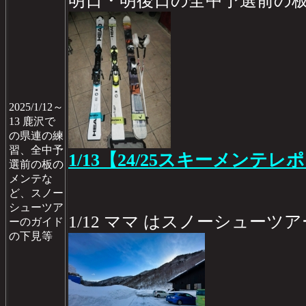
明日・明後日の全中予選前の
2025/1/12～
13 鹿沢で
の県連の練
習、全中予
1/13【24/25スキーメンテレポ
選前の板の
メンテな
ど、スノー
シューツア
1/12 ママ はスノーシュー
ーのガイド
の下見等