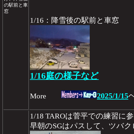
の駅前と車
窓
1/16：降雪後の駅前と車窓
1/16庭の様子など
2025/1/15
More
1/18 TAROは菅平での練習に
早朝のSGはパスして、ツバクロ