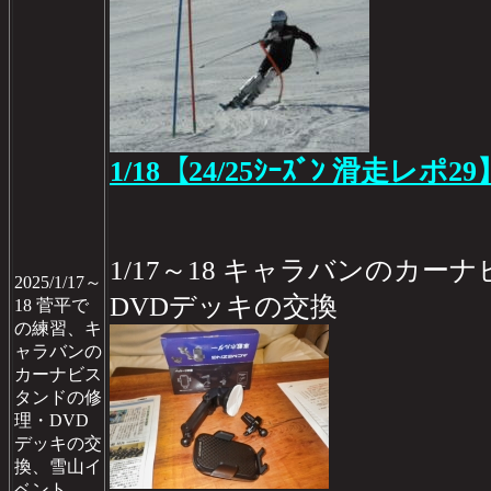
1/18【24/25ｼｰｽﾞﾝ 滑走レポ29
1/17～18 キャラバンのカ
2025/1/17～
DVDデッキの交換
18 菅平で
の練習、キ
ャラバンの
カーナビス
タンドの修
理・DVD
デッキの交
換、雪山イ
ベント