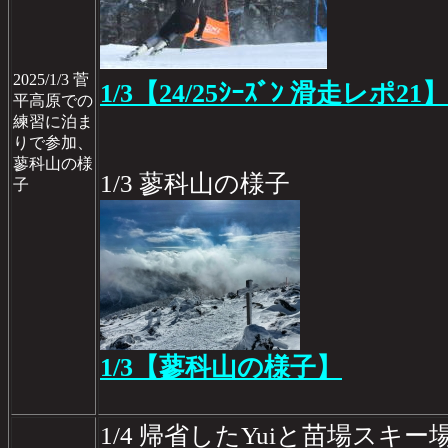
2025/1/3 菅
1/3【24/25ｼｰｽﾞﾝ 滑走レポ21】
平高原での
練習に泊ま
りで参加、
蓼科山の様
1/3 蓼科山の様子
子
1/3【蓼科山の様子】
1/4 帰省したYuiと苗場スキー