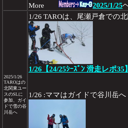
2025/1/25
More
1/26 TAROは、尾瀬戸倉で
1/26【24/25ｼｰｽﾞﾝ 滑走レポ35
2025/1/26
TAROはの
北関東ユー
1/26 :ママはガイドで谷川岳へ
スのSLに
参加、ガイ
ドで雪の谷
川岳へ