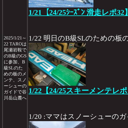
1/21【24/25ｼｰｽﾞﾝ 滑走レポ32
1/22 明日のB級SLのための
2025/1/21～
22 TAROは
尾瀬岩鞍で
のB級のGS
に参加、B
級SLのた
めの板のメ
ンテ、スノ
ーシューの
1/22【24/25スキーメンテレポ
ガイドで谷
川岳山麓へ
1/20 :ママはスノーシュー