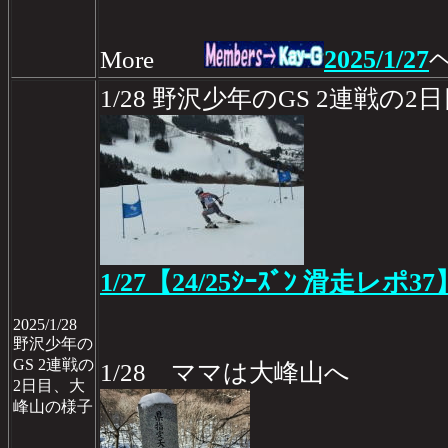
2025/1/27
More
1/28 野沢少年のGS 2連戦の2
1/27【24/25ｼｰｽﾞﾝ 滑走レポ37
2025/1/28
野沢少年の
GS 2連戦の
1/28 ママは大峰山へ
2日目、大
峰山の様子