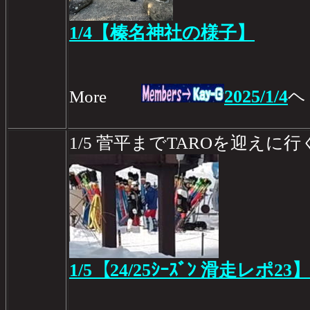
1/4【榛名神社の様子】
2025/1/4
More
ヘ
1/5 菅平までTAROを迎えに行
1/5【24/25ｼｰｽﾞﾝ 滑走レポ23】