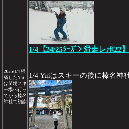
1/4【24/25ｼｰｽﾞﾝ 滑走レポ22】
2025/1/4 帰
1/4 Yuiはスキーの後に榛名神
省したYui
は苗場スキ
ー場へ行っ
てから榛名
神社で初詣