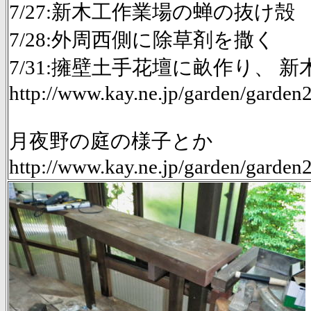
7/27:新木工作業場の蝉の抜け殻
7/28:外周西側に除草剤を撒く
7/31:擁壁土手花壇に畝作り、
http://www.kay.ne.jp/garden/gard
月夜野の庭の様子とか
http://www.kay.ne.jp/garden/garde