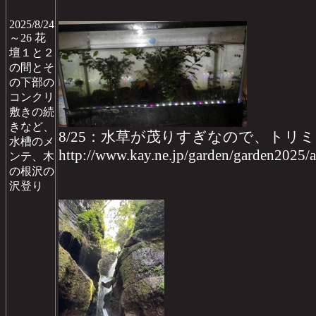
2025/8/24
～26 花
壇１と２
の間とそ
の下部の
コンクリ
敷きの続
きなど、
8/25：水草が茂りすぎなので、トリ
水槽のメ
http://www.kay.ne.jp/garden/garden2025
ンテ、木
の根沢の
沢登り