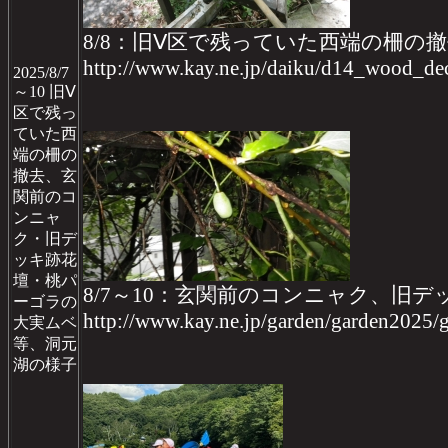
8/8：旧Ⅴ区で残っていた西端の柵の
http://www.kay.ne.jp/daiku/d14_wood_
2025/8/7
～10 旧Ⅴ
区で残っ
ていた西
端の柵の
撤去、玄
関前のコ
ンニャ
ク・旧デ
ッキ跡花
壇・桃パ
8/7～10：玄関前のコンニャク、旧
ーゴラの
http://www.kay.ne.jp/garden/garden2025/
大実ムベ
等、洞元
湖の様子