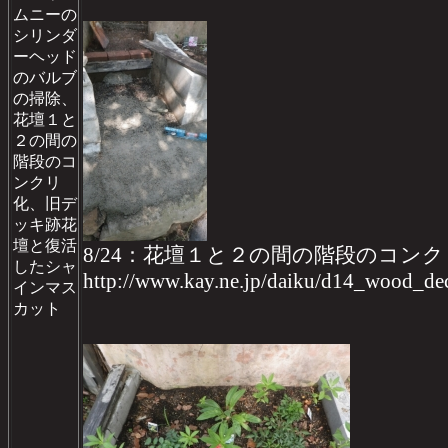
ムニーの
シリンダ
ーヘッド
のバルブ
の掃除、
花壇１と
２の間の
階段のコ
ンクリ
化、旧デ
ッキ跡花
壇と復活
8/24：花壇１と２の間の階段のコン
したシャ
http://www.kay.ne.jp/daiku/d14_wood_
インマス
カット