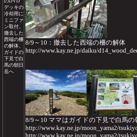
のDVD
デッキの
冷却用に
ミニファ
ン取付、
撤去した
西端の柵
8/9～10：撤去した西端の柵の解体
の解体、
http://www.kay.ne.jp/daiku/d14_wood_
ガイドの
下見で白
馬の朝日
岳へ
8/9～10 ママはガイドの下見で白馬
http://www.kay.ne.jp/moon_yama2/tsukiy
http://www.kay.ne.jp/moon_yama2/tsukiy