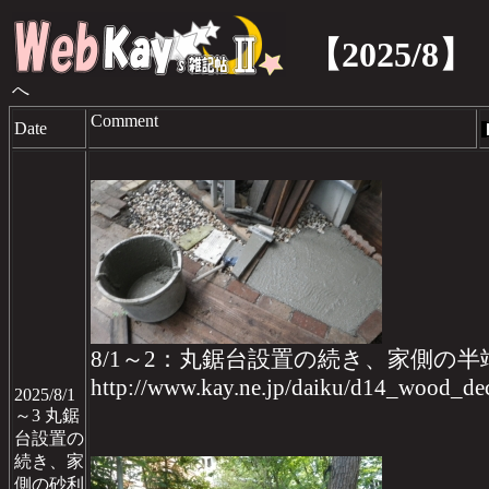
【2025/8】
へ
Comment
Date
8/1～2：丸鋸台設置の続き、家側の
http://www.kay.ne.jp/daiku/d14_wood_
2025/8/1
～3 丸鋸
台設置の
続き、家
側の砂利