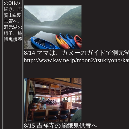
のOHの
続き、志
賀山&裏
志賀へ、
洞元湖の
様子、施
餓鬼供養
8/14 ママは、カヌーのガイドで洞元
http://www.kay.ne.jp/moon2/tsukiyono/
8/15 吉祥寺の施餓鬼供養へ