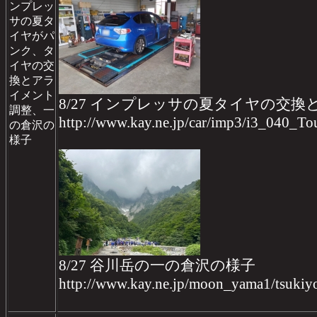
ンプレッ
サの夏タ
イヤがパ
ンク、タ
イヤの交
換とアラ
イメント
8/27 インプレッサの夏タイヤの交
調整、一
http://www.kay.ne.jp/car/imp3/i3_040_To
の倉沢の
様子
8/27 谷川岳の一の倉沢の様子
http://www.kay.ne.jp/moon_yama1/tsukiy