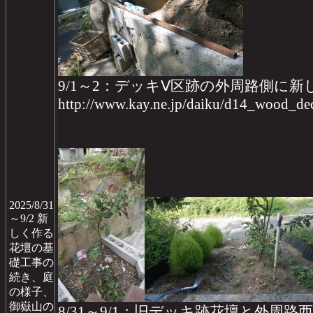
9/1～2：デッキⅤ区跡の外周路側に
http://www.kay.ne.jp/daiku/d14_wood_
2025/8/31
～9/2 新
しく作る
花壇の基
礎工事の
続き、庭
の様子、
御嶽山の
8/31～9/1：旧デッキ跡花壇と外周路