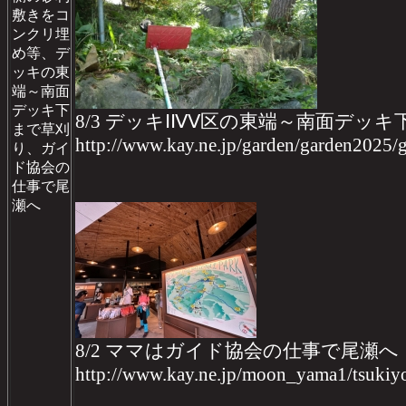
敷きをコ
ンクリ埋
め等、デ
ッキの東
端～南面
デッキ下
8/3 デッキⅠⅣⅤ区の東端～南面デッ
まで草刈
http://www.kay.ne.jp/garden/garden2025
り、
ガイ
ド協会の
仕事で尾
瀬へ
8/2 ママはガイド協会の仕事で尾瀬へ
http://www.kay.ne.jp/moon_yama1/tsukiy