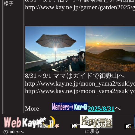
様子
http://www.kay.ne.jp/garden/garden202
8/31～9/1 ママはガイドで御嶽山へ
http://www.kay.ne.jp/moon_yama2/tsukiy
http://www.kay.ne.jp/moon_yama2/tsukiy
2025/8/31
More
ヘ
に戻る
のIndexへ
のI