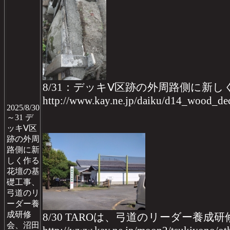
8/31：デッキⅤ区跡の外周路側に新
http://www.kay.ne.jp/daiku/d14_wood_
2025/8/30
～31 デ
ッキⅤ区
跡の外周
路側に新
しく作る
花壇の基
礎工事、
弓道のリ
ーダー養
成研修
8/30 TAROは、弓道のリーダー養
会、沼田