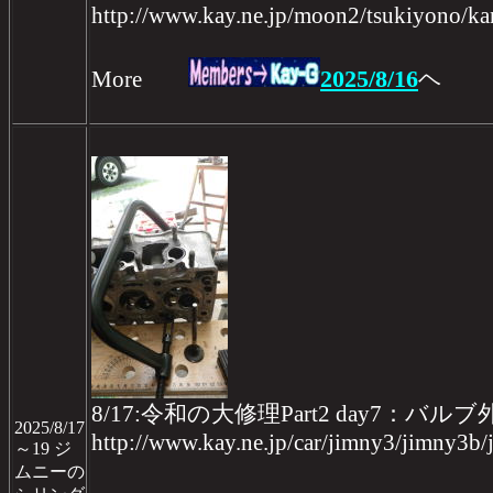
http://www.kay.ne.jp/moon2/tsukiyono/kan
2025/8/16
More
ヘ
8/17:令和の大修理Part2 day7
2025/8/17
http://www.kay.ne.jp/car/jimny3/jimny3b
～19 ジ
ムニーの