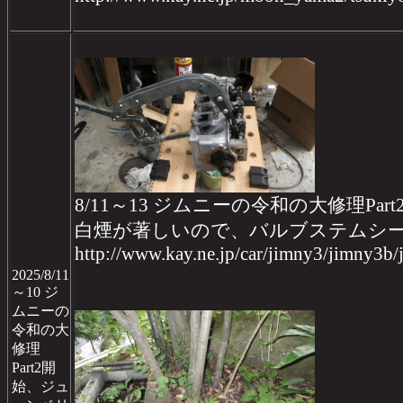
8/11～13 ジムニーの令和の大修理Part
白煙が著しいので、バルブステムシ
http://www.kay.ne.jp/car/jimny3/jimny3b
2025/8/11
～10 ジ
ムニーの
令和の大
修理
Part2開
始、ジュ