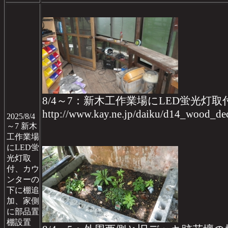
8/4～7：新木工作業場にLED蛍光
http://www.kay.ne.jp/daiku/d14_wood_
2025/8/4
～7 新木
工作業場
にLED蛍
光灯取
付、カウ
ンターの
下に棚追
加、家側
に部品置
棚設置