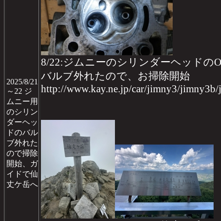
8/22:ジムニーのシリンダーヘッドのOH 
バルブ外れたので、お掃除開始
2025/8/21
http://www.kay.ne.jp/car/jimny3/jimny3b
～22 ジ
ムニー用
のシリン
ダーヘッ
ドのバル
ブ外れた
ので掃除
開始、ガ
イドで仙
丈ケ岳へ