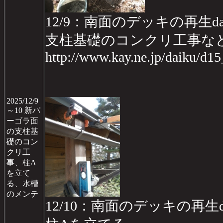
12/9：南面のデッキの再生da
支柱基礎のコンクリ工事な
http://www.kay.ne.jp/daiku/d1
2025/12/9
～10 新パ
ーゴラ面
の支柱基
礎のコン
クリ工
事、柱A
を立て
る、水槽
のメンテ
12/10：南面のデッキの再生da