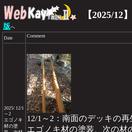
【2025/12
版
へ
Comment
Date
2025/ 12/1
～2
12/1～2：南面のデッキの再生d
エゴノキ
材の塗
エゴノキ材の塗装、次の材