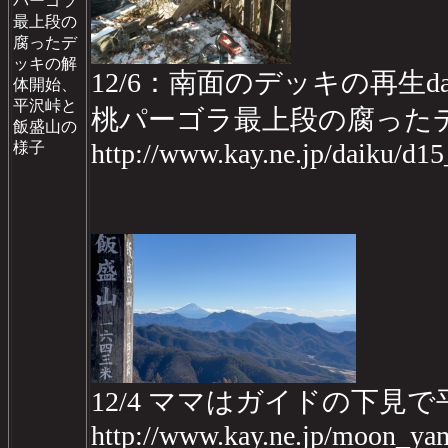
パーゴラ
最上段の
腐ったデ
ッキの解
12/6：南面のデッキの再生da
体開始、
平沢峠と
桃パーゴラ最上段の腐った
飯盛山の
http://www.kay.ne.jp/daiku/d1
様子
12/4 ママはガイドの下見
http://www.kay.ne.jp/moon_ya