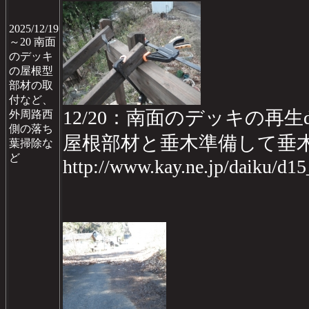
2025/12/19
～20 南面
のデッキ
の屋根型
部材の取
付など、
12/20：南面のデッキの再生da
外周路西
側の落ち
屋根部材と垂木準備して垂
葉掃除な
ど
http://www.kay.ne.jp/daiku/d1