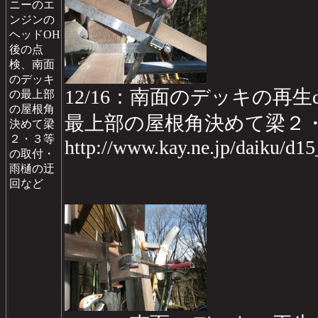
ニーのエ
ンジンの
ヘッドOH
後の点
検、南面
のデッキ
12/16：南面のデッキの再生da
の最上部
の屋根角
最上部の屋根角決めて梁２
決めて梁
２・３等
http://www.kay.ne.jp/daiku/d1
の取付・
雨樋の迂
回など