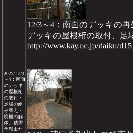
12/3～4：南面のデッキの再生d
デッキの屋根桁の取付、足
http://www.kay.ne.jp/daiku/d1
2025/ 12/3
～4：南面
のデッキ
の屋根桁
の取付・
足場の組
み替え・
廃柵の解
体、積雪
予報出た