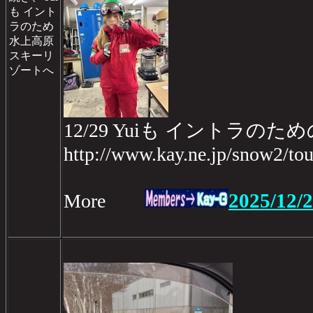
も イント
ラのため
水上高原
スキーリ
ゾートへ
12/29 Yuiも イント
http://www.kay.ne.jp/snow2/t
2025/12/
More