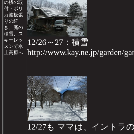
の桟の取
付・ポリ
カ波板張
りの続
き、庭の
積雪、ス
キーレッ
12/26～27：積雪
スンで水
http://www.kay.ne.jp/garden/
上高原へ
12/27も ママは、イン