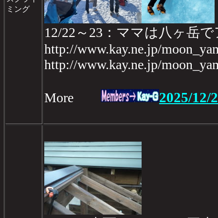
ミング
12/22～23：ママは八ヶ
http://www.kay.ne.jp/moon_yam
http://www.kay.ne.jp/moon_yam
2025/12/
More