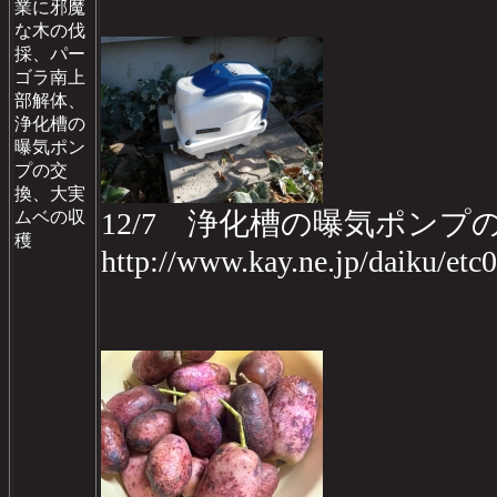
業に邪魔
な木の伐
採、パー
ゴラ南上
部解体、
浄化槽の
曝気ポン
プの交
換、大実
12/7 浄化槽の曝気ポンプ
ムベの収
穫
http://www.kay.ne.jp/daiku/etc