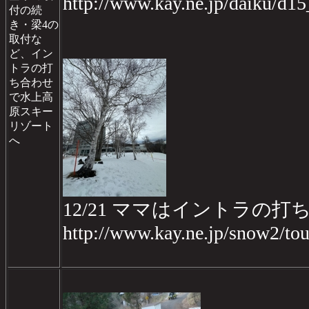
http://www.kay.ne.jp/daiku/d1
付の続
き・梁4の
取付な
ど、イン
トラの打
ち合わせ
で水上高
原スキー
リゾート
へ
12/21 ママはイントラ
http://www.kay.ne.jp/snow2/t