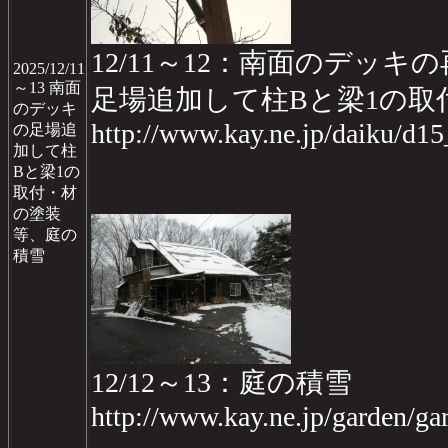
12/11～12：南面のデッキの再
2025/12/11
～13 南面
足場追加して柱Bと梁1の取
のデッキ
http://www.kay.ne.jp/daiku/d1
の足場追
加して柱
Bと梁1の
取付・材
の塗装
等、庭の
積雪
12/12～13：庭の積雪
http://www.kay.ne.jp/garden/