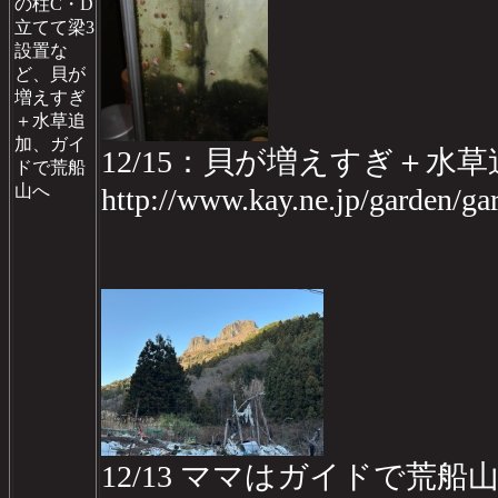
の柱C・D
立てて梁3
設置な
ど、貝が
増えすぎ
＋水草追
加、ガイ
12/15：貝が増えすぎ＋水草
ドで荒船
山へ
http://www.kay.ne.jp/garden/
12/13 ママはガイドで荒船