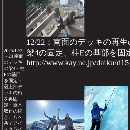
12/22：南面のデッキの再生da
2025/12/22
梁4の固定、柱Eの基部を
～23 南面
http://www.kay.ne.jp/daiku/d1
のデッキ
の梁4・柱
Eの基部
を固定・
最上部デ
ッキの桁
を再固
定・垂木
取付の続
き、八ヶ
岳でアイ
スクライ