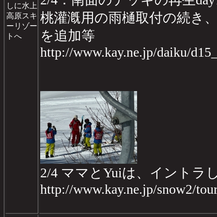
しに水上
桃灌漑用の雨樋取付の続き
高原スキ
ーリゾー
を追加等
トへ
http://www.kay.ne.jp/daiku/d1
2/4 ママとYuiは、イン
http://www.kay.ne.jp/snow2/to