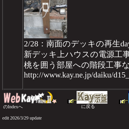
2/28：南面のデッキの再生day
新デッキ上ハウスの電源工
桃を囲う部屋への階段工事
http://www.kay.ne.jp/daiku/d1
に戻る
のIndexへ
のI
edit 2026/3/29 update