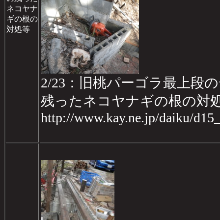
ネコヤナ
ギの根の
対処等
2/23：旧桃パーゴラ最上段の
残ったネコヤナギの根の対
http://www.kay.ne.jp/daiku/d1