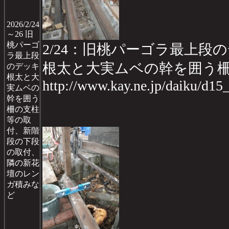
2026/2/24
～26 旧
桃パーゴ
2/24：旧桃パーゴラ最上段の
ラ最上段
根太と大実ムベの幹を囲う
のデッキ
根太と大
http://www.kay.ne.jp/daiku/d1
実ムベの
幹を囲う
柵の支柱
等の取
付、新階
段の下段
の取付、
隣の新花
壇のレン
ガ積みな
ど