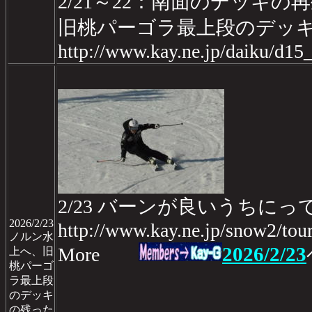
2/21～22：南面のデッキの再生
旧桃パーゴラ最上段のデッ
http://www.kay.ne.jp/daiku/d1
2/23 バーンが良いうちに
2026/2/23
http://www.kay.ne.jp/snow2/to
ノルン水
2026/2/23
More
上へ、旧
桃パーゴ
ラ最上段
のデッキ
の残った