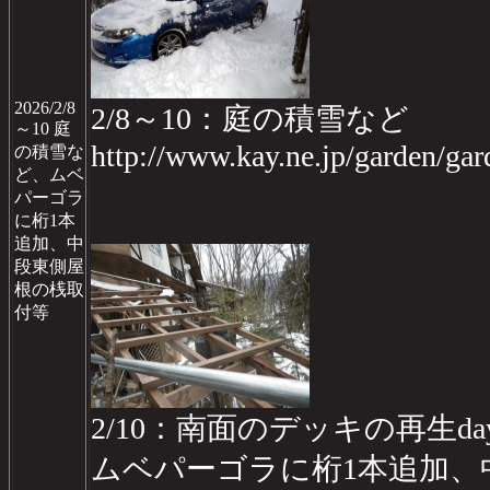
2026/2/8
2/8～10：庭の積雪など
～10 庭
http://www.kay.ne.jp/garden/g
の積雪な
ど、ムベ
パーゴラ
に桁1本
追加、中
段東側屋
根の桟取
付等
2/10：南面のデッキの再生day
ムベパーゴラに桁1本追加、