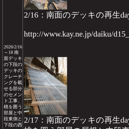
2/16：南面のデッキの再生day
http://www.kay.ne.jp/daiku/d1
2026/2/16
～18 南
面デッキ
の下段の
デッキの
クレーチ
ングを載
せる部分
のセメン
ト工事、
桃を囲う
部屋と中
2/17：南面のデッキの再生day
段東側と
下段の西