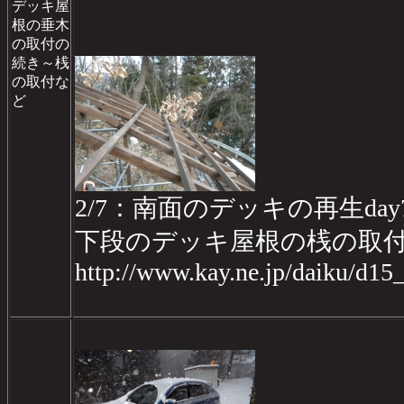
デッキ屋
根の垂木
の取付の
続き～桟
の取付な
ど
2/7：南面のデッキの再生day
下段のデッキ屋根の桟の取
http://www.kay.ne.jp/daiku/d1