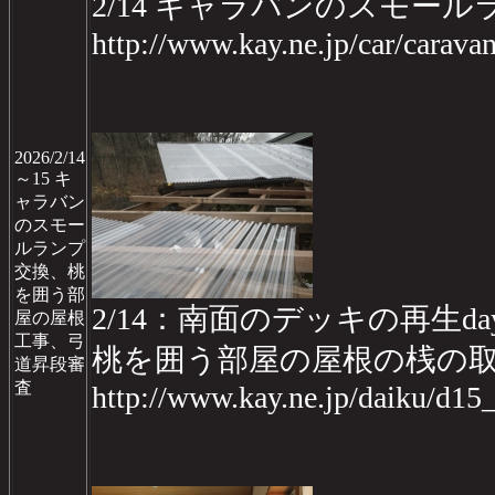
2/14 キャラバンのスモー
http://www.kay.ne.jp/car/carav
2026/2/14
～15 キ
ャラバン
のスモー
ルランプ
交換、桃
を囲う部
2/14：南面のデッキの再生day
屋の屋根
工事、弓
桃を囲う部屋の屋根の桟の
道昇段審
査
http://www.kay.ne.jp/daiku/d1