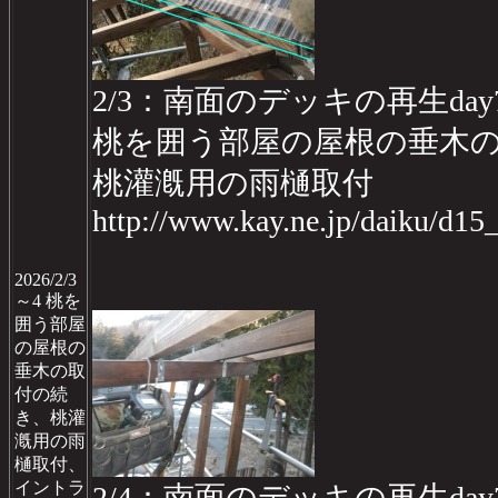
2/3：南面のデッキの再生day
桃を囲う部屋の屋根の垂木
桃灌漑用の雨樋取付
http://www.kay.ne.jp/daiku/d1
2026/2/3
～4 桃を
囲う部屋
の屋根の
垂木の取
付の続
き、桃灌
漑用の雨
樋取付、
イントラ
2/4：南面のデッキの再生day