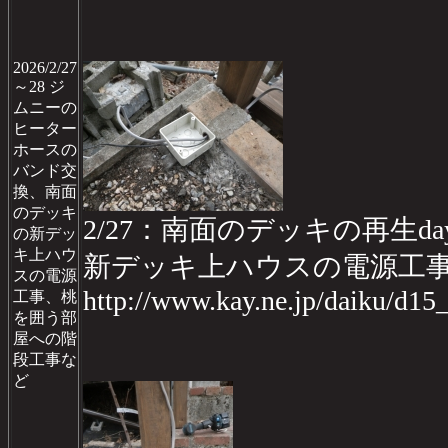
2026/2/27
～28 ジ
ムニーの
ヒーター
ホースの
バンド交
換、南面
のデッキ
2/27：南面のデッキの再生day
の新デッ
キ上ハウ
新デッキ上ハウスの電源工
スの電源
http://www.kay.ne.jp/daiku/d1
工事、桃
を囲う部
屋への階
段工事な
ど