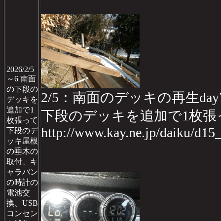
2026/2/5
～6 南面
の下段の
2/5：南面のデッキの再生day
デッキを
追加で1
下段のデッキを追加で1枚張
枚張って
http://www.kay.ne.jp/daiku/d1
下段のデ
ッキ屋根
の垂木の
取付、キ
ャラバン
の時計の
電池交
換、USB
コンセン