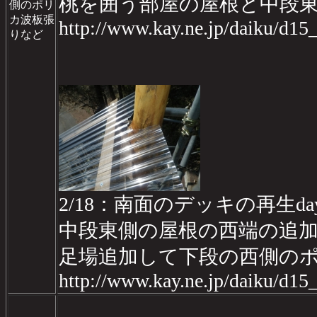
桃を囲う部屋の屋根と中段
側のポリ
カ波板張
http://www.kay.ne.jp/daiku/d1
りなど
2/18：南面のデッキの再生day
中段東側の屋根の西端の追
足場追加して下段の西側の
http://www.kay.ne.jp/daiku/d1