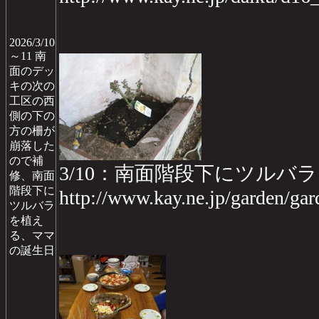
2026/3/10
～11 南
面のデッ
キの次の
工区の西
側の下の
方の柵が
崩落した
ので補
3/10：南面階段下にツルバ
修、南面
階段下に
http://www.kay.ne.jp/garden/g
ツルバラ
を植え
る、ママ
の誕生日