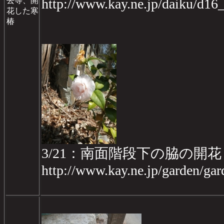
去等、開
http://www.kay.ne.jp/daiku/d1
花した寒
椿
3/21：南面階段下の脇の開
http://www.kay.ne.jp/garden/g