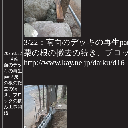
3/22：南面のデッキの再生part2
栗の根の撤去の続き、ブロ
2026/3/22
～24 南
http://www.kay.ne.jp/daiku/d1
面のデッ
キの再生
part2 栗
の根の撤
去の続
き、ブロ
ックの積
み工事開
始