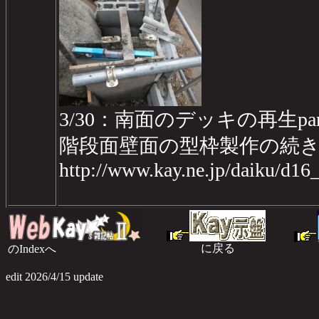
3/30：南面のデッキの再生part2
階段面壁面の型枠製作の続
http://www.kay.ne.jp/daiku/d1
に戻る
のIndexへ
のI
edit 2026/4/15 update