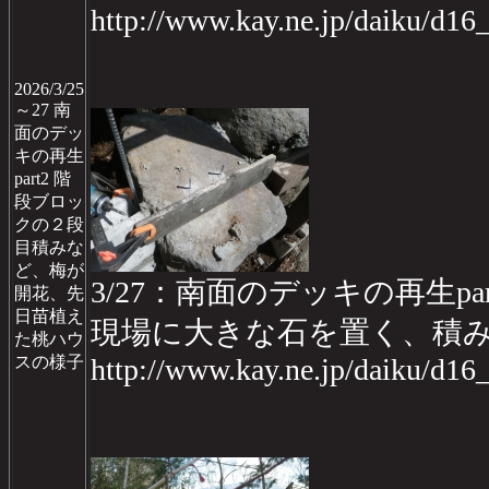
http://www.kay.ne.jp/daiku/d1
2026/3/25
～27 南
面のデッ
キの再生
part2 階
段ブロッ
クの２段
目積みな
ど、梅が
3/27：南面のデッキの再生part2
開花、先
日苗植え
現場に大きな石を置く、積
た桃ハウ
スの様子
http://www.kay.ne.jp/daiku/d1