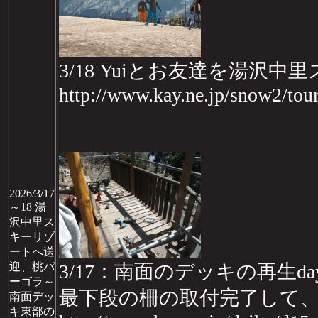
3/18 Yuiとお友達を湯沢
http://www.kay.ne.jp/snow2/to
2026/3/17
～18 湯
沢中里ス
キーリゾ
ートへ送
迎、桃パ
3/17：南面のデッキの再生day
ーゴラ～
最下段の柵の取付完了して
南面デッ
キ東部の