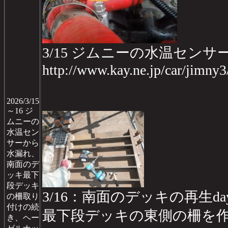
3/15 ジムニーの水温セン
http://www.kay.ne.jp/car/jimn
2026/3/15
～16 ジ
ムニーの
水温セン
サーから
水漏れ、
南面のデ
ッキ最下
段デッキ
3/16：南面のデッキの再生day
の柵取り
付けの続
最下段デッキの東側の柵を
き、ヘー