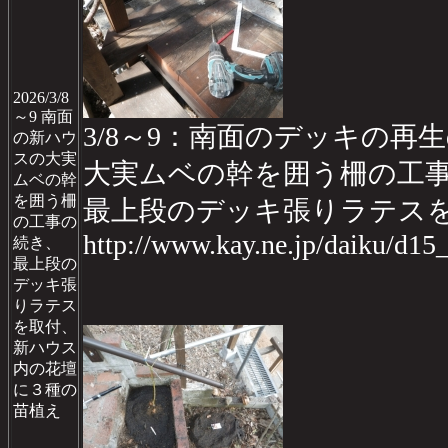
2026/3/8
～9 南面
3/8～9：南面のデッキの再生da
の新ハウ
スの大実
大実ムベの幹を囲う柵の工
ムベの幹
を囲う柵
最上段のデッキ張りラテス
の工事の
http://www.kay.ne.jp/daiku/d1
続き、
最上段の
デッキ張
りラテス
を取付、
新ハウス
内の花壇
に３種の
苗植え