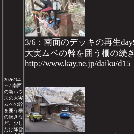
3/6：南面のデッキの再生day
大実ムベの幹を囲う柵の続
http://www.kay.ne.jp/daiku/d1
2026/3/4
～7 南面
の新ハウ
スの大実
ムベの幹
を囲う柵
の続きな
ど、少し
だけ降雪