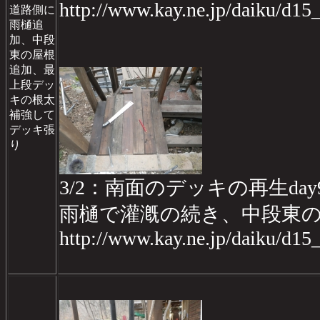
http://www.kay.ne.jp/daiku/d1
道路側に
雨樋追
加、中段
東の屋根
追加、最
上段デッ
キの根太
補強して
デッキ張
り
3/2：南面のデッキの再生day
雨樋で灌漑の続き、中段東
http://www.kay.ne.jp/daiku/d1