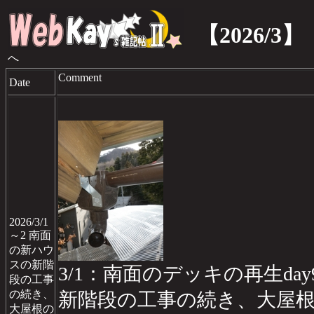
【2026/3】
へ
Comment
Date
2026/3/1
～2 南面
の新ハウ
スの新階
3/1：南面のデッキの再生day
段の工事
の続き、
新階段の工事の続き、大屋
大屋根の