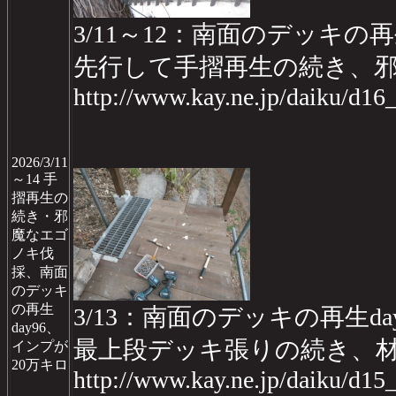
3/11～12：南面のデッキの再生pa
先行して手摺再生の続き、
http://www.kay.ne.jp/daiku/d1
2026/3/11
～14 手
摺再生の
続き・邪
魔なエゴ
ノキ伐
採、南面
のデッキ
の再生
3/13：南面のデッキの再生day
day96、
最上段デッキ張りの続き、
インプが
20万キロ
http://www.kay.ne.jp/daiku/d1