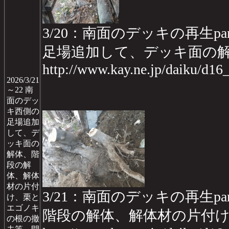
3/20：南面のデッキの再生part2
足場追加して、デッキ面の
http://www.kay.ne.jp/daiku/d1
2026/3/21
～22 南
面のデッ
キ西側の
足場追加
して、デ
ッキ面の
解体、階
段の解
体、解体
材の片付
3/21：南面のデッキの再生part2
け、栗と
エゴノキ
階段の解体、解体材の片付
の根の撤