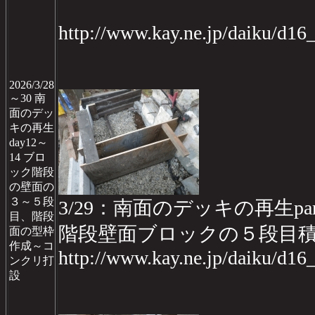
http://www.kay.ne.jp/daiku/d1
2026/3/28
～30 南
面のデッ
キの再生
day12～
14 ブロ
ック階段
の壁面の
３～５段
3/29：南面のデッキの再生part2
目、階段
階段壁面ブロックの５段目
面の型枠
作成～コ
http://www.kay.ne.jp/daiku/d1
ンクリ打
設