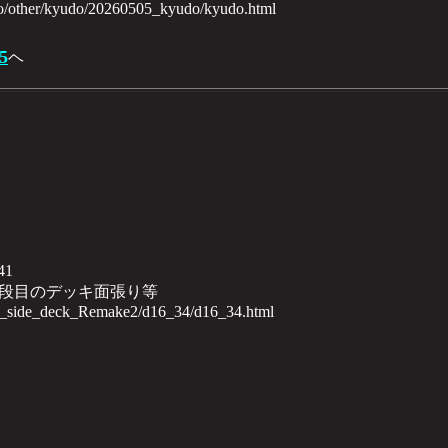
no/other/kyudo/20260505_kyudo/kyudo.html
5
ヘ
41
段目のデッキ面張り等
th_side_deck_Remake2/d16_34/d16_34.html