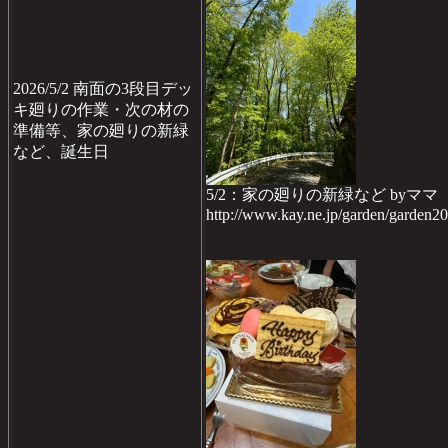
2026/5/2 南面の3段目デッ
キ廻りの作業・次の材の
準備等、家の廻りの新緑
など、誕生日
5/2：家の廻りの新緑など byママ
http://www.kay.ne.jp/garden/garden