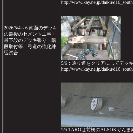
http://www.kay.ne.jp/daiku/d16_sou
2026/5/4～6 南面のデッキ
の最後のセメント工事・
最下段のデッキ張り・階
段取付等、弓道の強化練
習試合
5/6：通り道をクリアにしてデ
http://www.kay.ne.jp/daiku/d16_sou
5/5 TAROは前橋のALSOK