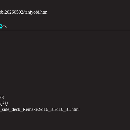
yobi20260502/tanjyobi.htm
2
ヘ
38
がり
th_side_deck_Remake2/d16_31/d16_31.html