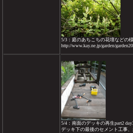
5/3：庭のあちこちの花壇などの
http://www.kay.ne.jp/garden/garden
5/4：南面のデッキの再生part2 day
デッキ下の最後のセメント工事、