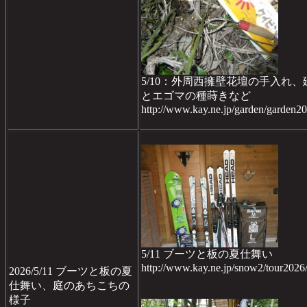
5/10：外周西擁壁花壇の手入
とエゴマの種蒔きなど
http://www.kay.ne.jp/garden/garden
5/11 ブーツと板の夏仕舞い
http://www.kay.ne.jp/snow2/tour20
2026/5/11 ブーツと板の夏
仕舞い、庭のあちこちの
様子