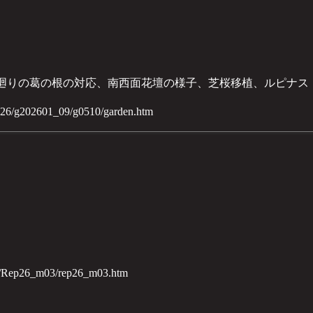
れ、廻りの葛の根の対応、南西面花壇の様子、芝桜移植、ルピナス
2026/g202601_09/g0510/garden.htm
26/Rep26_m03/rep26_m03.htm