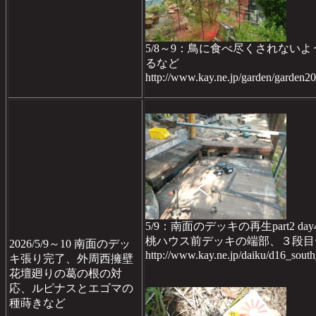
5/8～9：鳥に食べ尽くされない
るなど
http://www.kay.ne.jp/garden/garden
5/9：南面のデッキの再生part2 day
桃ハウス前デッキの端部、３段目
2026/5/9～10 南面のデッ
http://www.kay.ne.jp/daiku/d16_sou
キ張り完了、外周西擁壁
花壇廻りの葛の根の対
応、ルピナスとエゴマの
種蒔きなど