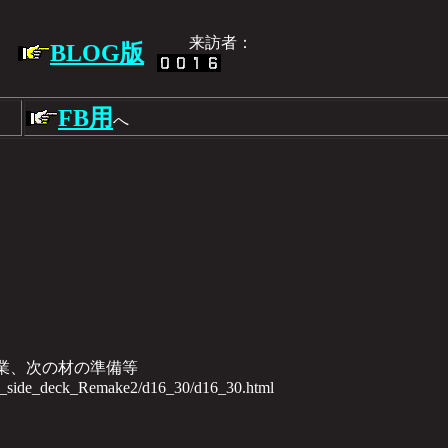
来訪者：
BLOG版
FB用
へ
作業、次の材の準備等
th_side_deck_Remake2/d16_30/d16_30.html