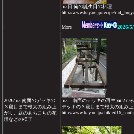
5/2日 俺の誕生日の料理
http://www.kay.ne.jp/recipe/r54_tanj
2026/5/
More
2026/5/3 南面のデッキの
5/3：南面のデッキの再生part2 day
３段目まで根太の組み上
デッキの３段目まで根太の組み上
http://www.kay.ne.jp/daiku/d16_sou
がり、庭のあちこちの花
壇などの様子