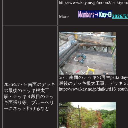
http://www.kay.ne.jp/moon2/tsukiyo
2026/5/
More
5/7：南面のデッキの再生part2 day
最後のデッキ根太工事、デッキ３
2026/5/7～9 南面のデッキ
http://www.kay.ne.jp/daiku/d16_sou
の最後のデッキ根太工
事・デッキ３段目のデッ
キ面張り等、ブルーベリ
ーにネット掛けるなど