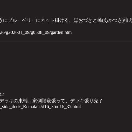
ようにブルーベリーにネット掛ける、ほおづきと桃(あかつき)植
2026/g202601_09/g0508_09/garden.htm
42
デッキの東端、家側階段張って、デッキ張り完了
th_side_deck_Remake2/d16_35/d16_35.html