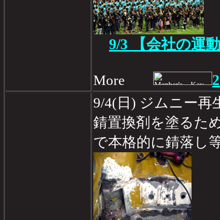
9/3 【会社の運
2
More
9/4(日) ジムニー
錆置換剤を塗るた
で本格的に錆落し