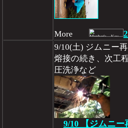
2
More
9/10(土) ジムニー
熔接の続き、次工
圧洗浄など
9/10 【ジムニ