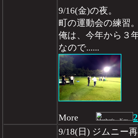
9/16(金)の夜。
町の運動会の練習
俺は、今年から３
なので......
2
More
9/18(日) ジムニー