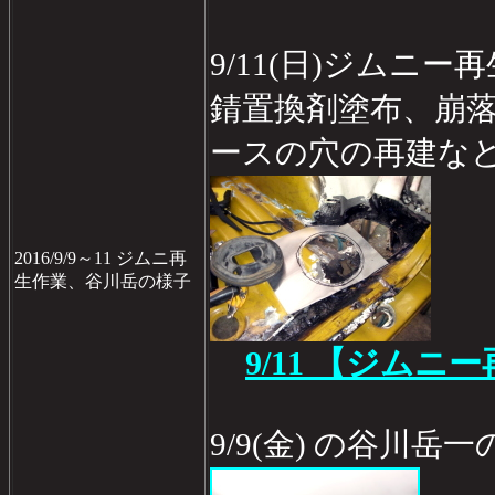
9/11(日)ジムニー
錆置換剤塗布、崩
ースの穴の再建な
2016/9/9～11 ジムニ再
生作業、谷川岳の様子
9/11 【ジムニ
9/9(金) の谷川岳