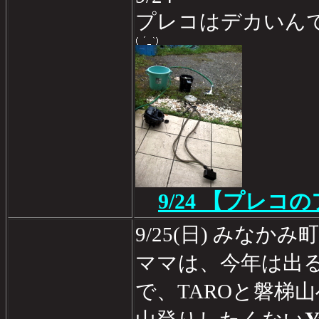
プレコはデカいんで
9/24 【プレ
9/25(日) みなか
ママは、今年は出
で、TAROと磐梯