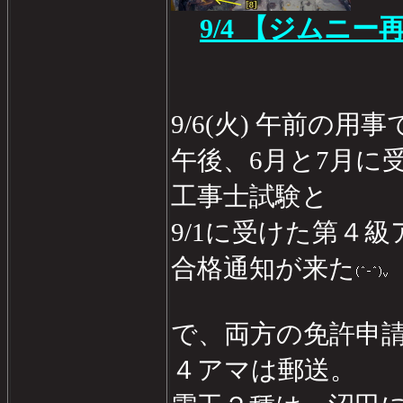
9/4 【ジムニー
9/6(火) 午前の用
午後、6月と7月に
工事士試験と
9/1に受けた第４
合格通知が来た
で、両方の免許申
４アマは郵送。