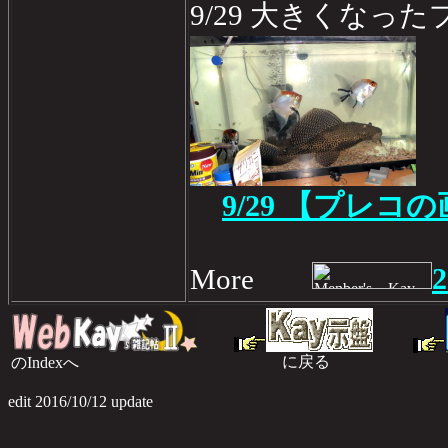
9/29 大きくなっ
9/29 【プレコ
2
More
に戻る
のIndexへ
のI
edit 2016/10/12 update