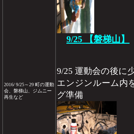
9/25 【磐梯山】
9/25 運動会の後
エンジンルーム内
2016/ 9/25～29 町の運動
会、磐梯山、ジムニー
グ準備
再生など