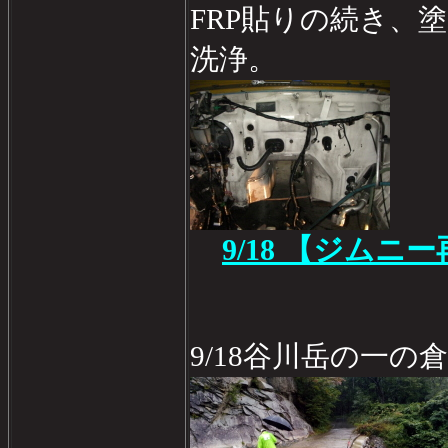
FRP貼りの続き、
洗浄。
9/18 【ジムニ
9/18谷川岳の一の