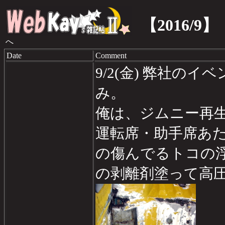
【2016/9】
へ
Date
Comment
9/2(金) 弊社の
み。
俺は、ジムニー再
運転席・助手席あ
の傷んでるトコの
の剥離剤塗って高