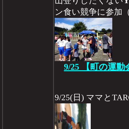
Y
山登りしたくない
ン食い競争に参加
9/25 【町の運
9/25(日) ママとT