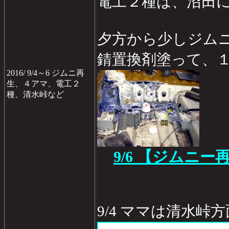
電工２種は、沼田
夕方から少しジム
錆置換剤塗って、
2016/ 9/4～6 ジムニ再
生、４アマ、電工２
種、清水峠など
9/6 【ジムニー
9/4 ママは清水峠