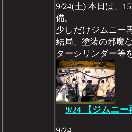
9/24(土) 本日は、
備。
少しだけジムニー
結局、塗装の邪魔
ターシリンダー等
9/24 【ジムニ
9/24