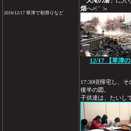
「
大滝の湯
」に入
畑
へ
2016/12/17 草津で初滑りなど
12/17 【草津
17:30頃帰宅し
後半の図。
子供達は、たいし