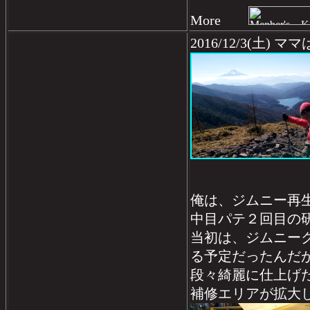
More
2016/12/3(土
俺は、ジムニー再
中目パテ２回目の
当初は、ジムニー
る予定だったんだ
段々綺麗に仕上げ
補修エリアが拡大