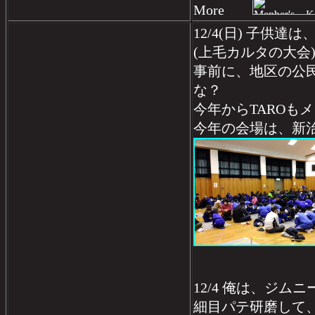
More
12/4(日) 子供達
(上毛カルタの大会
事前に、地区の公
な？
今年からTAROも
今年の会場は、新
12/4 俺は、ジム
細目パテ研磨して