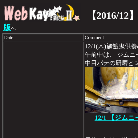
【2016/12
版
へ
Date
Comment
12/1(木)施餓鬼
午前中は、 ジムニ
中目パテの研磨と
12/1 【ジム