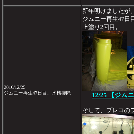
新年明けましたが、1
ジムニー再生47日
上塗り2回目。
2016/12/25
ジムニー再生47日目、水槽掃除
12/25 【ジ
そして、プレコの