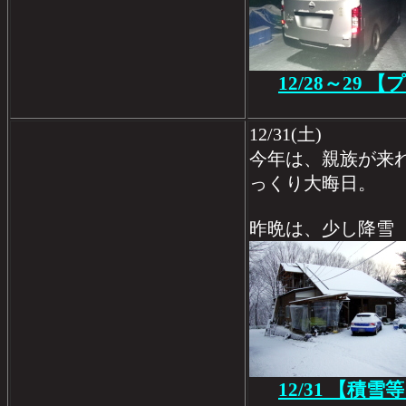
12/28～29 
12/31(土)
今年は、親族が来
っくり大晦日。
昨晩は、少し降雪
12/31 【積雪