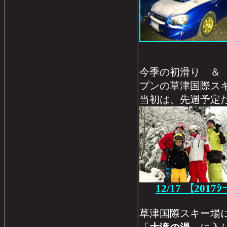
今季の初滑り ＆
プンの草津国際ス
当初は、先週予定だ
12/17 【2017ｼ
草津国際スキー場