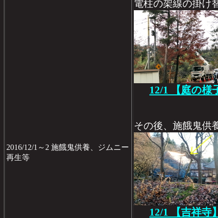
電柱の架線の掛け
12/1 【庭の様
その後、施餓鬼供
2016/12/1～2 施餓鬼供養、ジムニー
再生等
12/1 【吉祥寺