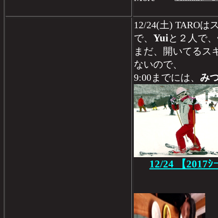
12/24(土) TA
Yui
で、
と２人で、
まだ、開いてるス
ないので、
9:00までには、
み
12/24 【2017ｼ