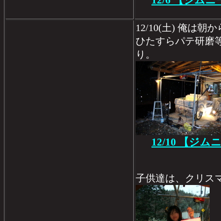
12/6 【ジム
12/10(土) 俺
ひたすらパテ研磨
り。
12/10 【ジ
子供達は、クリス