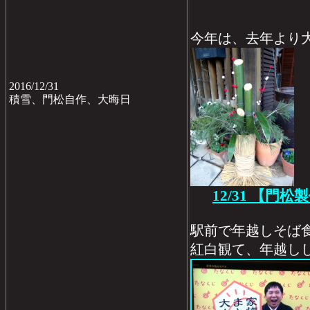
今年は、去年より
2016/12/31
積雪、門松自作、大晦日
12/31 【門松
駅前で年越しそば
紅白観て、年越し