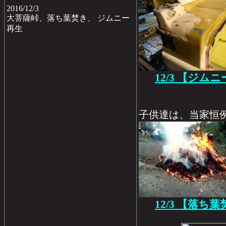
2016/12/3
大菩薩峠、落ち葉焚き、 ジムニー
再生
12/3 【ジム
子供達は、当家恒
12/3 【落ち