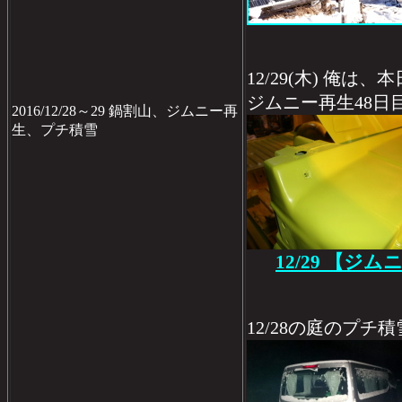
12/29(木) 俺は
ジムニー再生48日
2016/12/28～29 鍋割山、ジムニー再
生、プチ積雪
12/29 【ジ
12/28の庭のプチ積