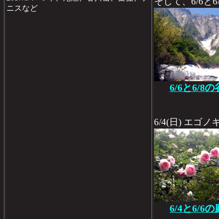
そして、6/6と
ニスなど
6/6と6/
6/4(日) エゴ
6/4と6/6