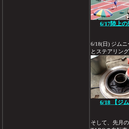
6/17陸上
6/18(日) 
とステアリング
6/18 【
そして、先月の