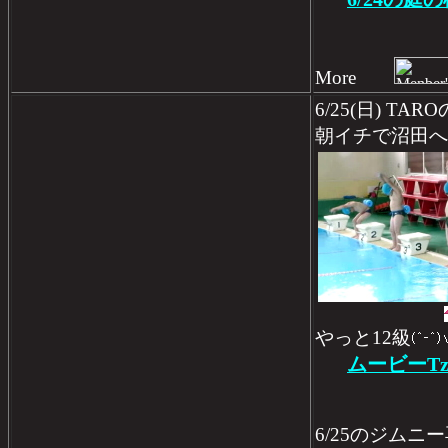
More
6/25(日) 
朝イチで沼田へ
やっと12級
ムービーTz
6/25のジム