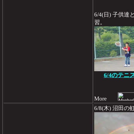
6/4(日) 子
習。
6/4のテニ
More
6/8(木) 沼田の虹