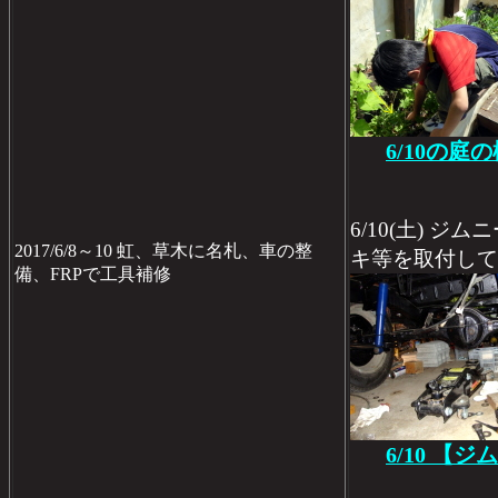
6/10の庭
6/10(土) 
2017/6/8～10 虹、草木に名札、車の整
キ等を取付して
備、FRPで工具補修
6/10 【