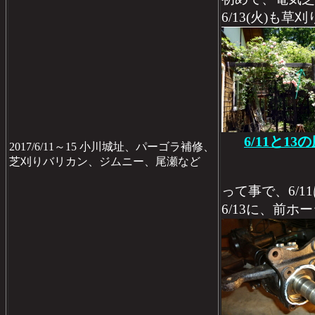
6/13(火)も
6/11と1
2017/6/11～15 小川城址、パーゴラ補修、
芝刈りバリカン、ジムニー、尾瀬など
って事で、6/
6/13に、前ホ