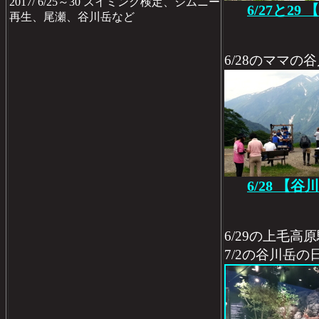
2017/ 6/25～30 スイミング検定、ジムニー
6/27と2
再生、尾瀬、谷川岳など
6/28のママの
6/28 【
6/29の上毛
7/2の谷川岳