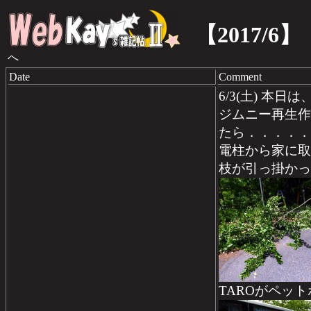
【2017/6】
へ
Date
Comment
6/3(土) 本
ジムニー再生作
たら．．．．．
電柱から家に取
枝が引っ掛かっ
TAROがペッ