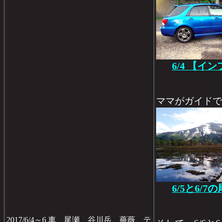
6/4 【イ
ママがガイドで行
6/5と6/
2017/6/4～6 車、尾瀬、谷川岳、薔薇、テ