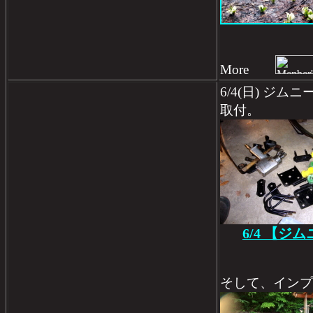
More
6/4(日) ジ
取付。
6/4 【ジ
そして、インプ