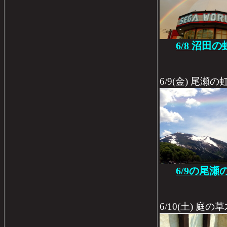
6/8 沼田の
6/9(金) 尾瀬の虹
6/9の尾瀬
6/10(土) 庭