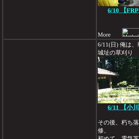
6/10 【
More
6/11(日) 
城址の草刈り
6/11 【
その後、朽ち落
修、
初めて、電気芝