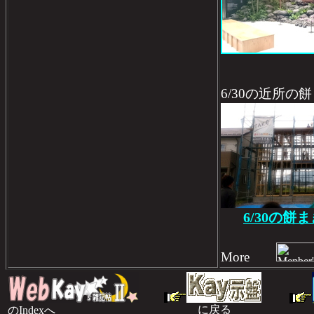
6/30の近所の
6/30の餅
More
に戻る
のIndexへ
のI