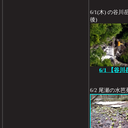
6/1(木) の
後)
6/1 【谷
6/2 尾瀬の水芭