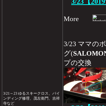
3/23【201
More
3/23 ママ
グ(
SALOMON
プの交換
3/21～23 ゆるスキークロス、バイ
ンディング修理、茂左衛門、吉祥
寺など