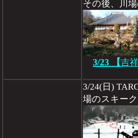
その後、川場
3/23 【
吉
3/24(日) 
場のスキーク