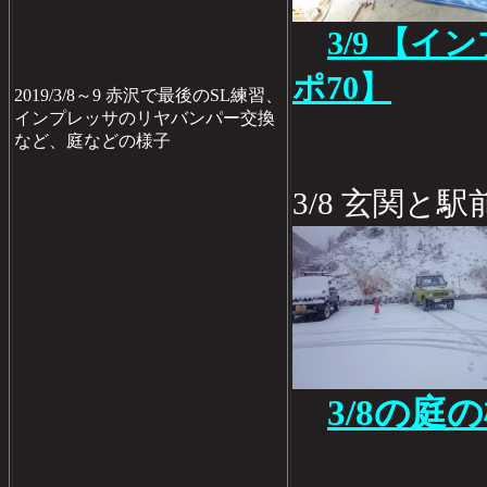
3/9 【
ポ70】
2019/3/8～9 赤沢で最後のSL練習、
インプレッサのリヤバンパー交換
など、庭などの様子
3/8 玄関と
3/8の庭