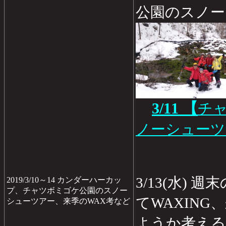
公園のスノー
3/11 【
チ
ノーシューツ
3/13(水)
2019/3/10～14 カンダーハーカッ
プ、チャツボミゴケ公園のスノー
てWAXING
シューツアー、来季のWAX考など
ようか考える