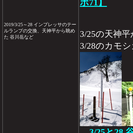
ポ71】
2019/3/25～28 インプレッサのテー
ルランプの交換、天神平から眺め
3/25の天神
た 谷川岳など
3/28のカモ
3/25と2