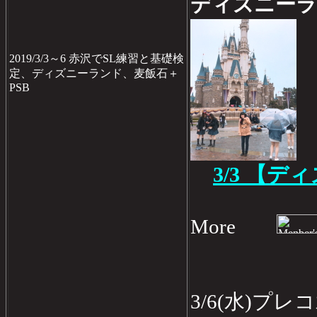
ディズニー
2019/3/3～6 赤沢でSL練習と基礎検
定、ディズニーランド、麦飯石＋
PSB
3/3 【
More
3/6(水)プ