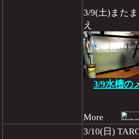
3/9(土)ま
え
3/9水槽
More
3/10(日) 