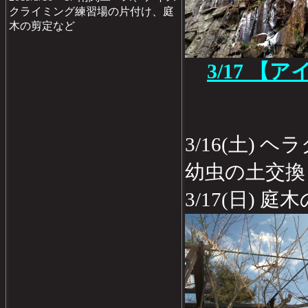
クライミング練習場の片付け、庭
木の剪定など
3/17 
3/16(土)
幼虫の土交換
3/17(日) 庭