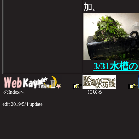
加。
3/31水槽
に戻る
のIndexへ
のI
edit 2019/5/4 update