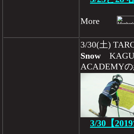
More
3/30(土) 
Snow
KAGUR
ACADEMY
3/30【201