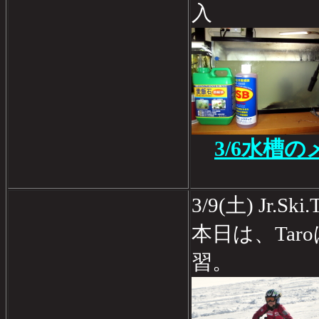
入
3/6水槽
3/9(土) Jr.S
本日は、Tar
習。