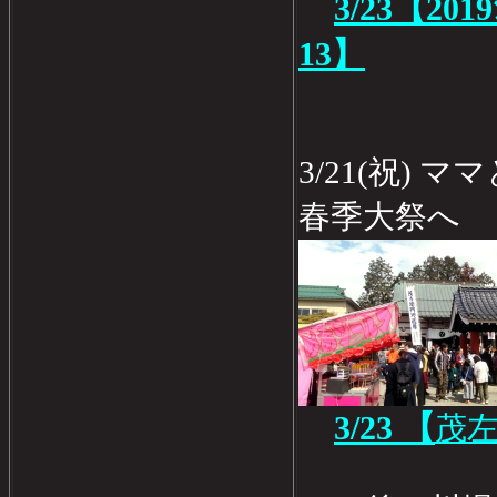
3/23【20
13】
3/21(祝)
春季大祭へ
3/23 【
茂