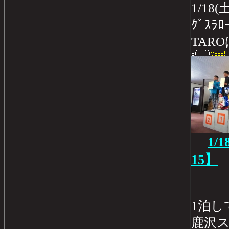
1/18
ｸﾞｽﾗ
TAR
1/
15】
1泊して
鹿沢