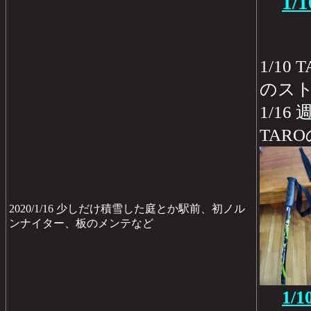
1
1/1
のス
1/1
TAR
2020/1/16 少しだけ積雪した庭とか駅前、初ノル
ンナイター、板のメンテなど
1/