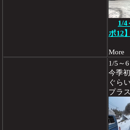
1/
ポ12
Mo
1/5～6
今季初
ぐらい
プラ