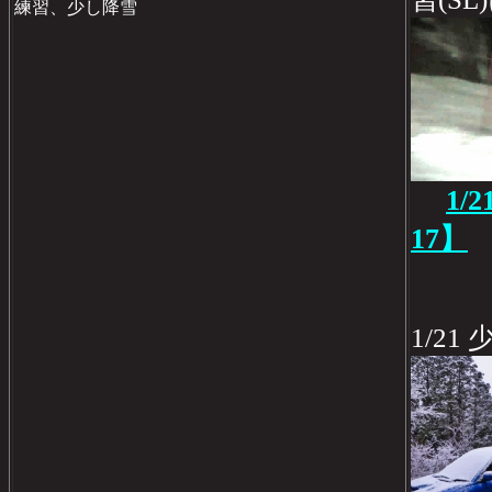
練習、少し降雪
1/
17】
1/2