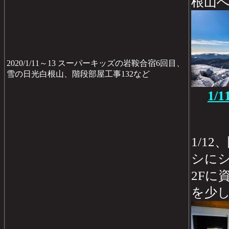
根山
2020/1/11～13 スーパーキッズの岩鞍合宿6回目、
雪の日光白根山、階段部屋工事132など
1/
1/1
シに
2Fに
を少