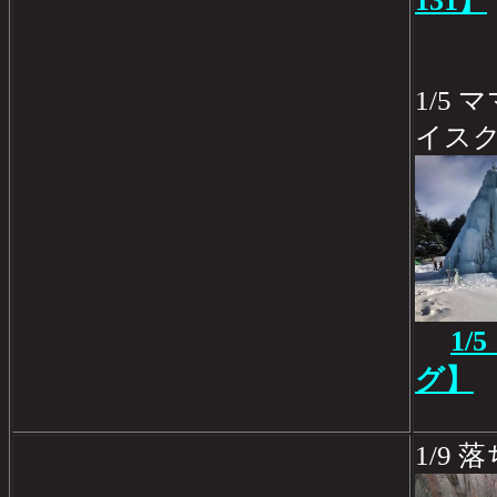
131】
1/5
イス
1
グ】
1/9 