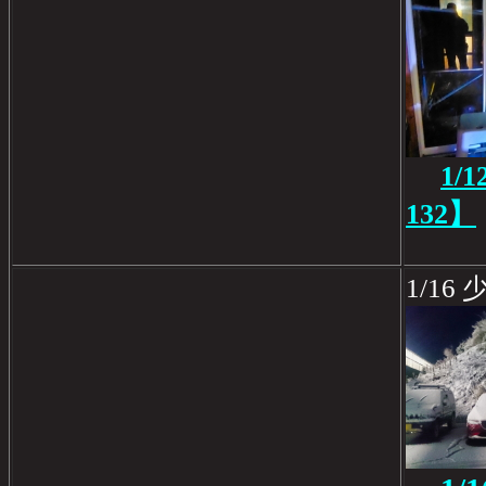
1
132】
1/16