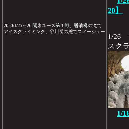
1/
20】
2020/1/25～26 関東ユース第１戦、醤油樽の滝で
アイスクライミング、谷川岳の麓でスノーシュー
1/2
スク
1/