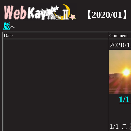
【2020/01
版
へ
Date
Comment
202
1/
1/1 