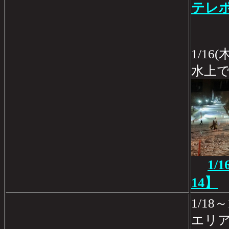
テレポ
1/1
水上
1/
14】
1/18
エリ