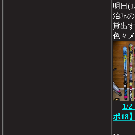
明日(
治Jr
貸出
色々
1/
ポ18