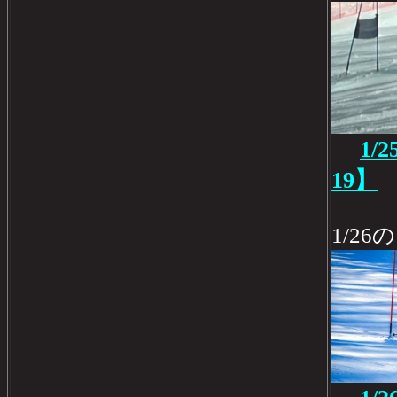
1/
19】
1/26