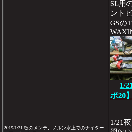
SL用
ント
GSの
WAXI
1/
ポ20
1/2
2019/1/21 板のメンテ、ノルン水上でのナイター
習(S