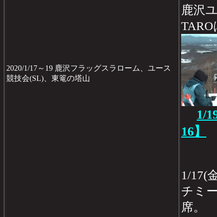
鹿沢ユ
TAR
2020/1/17～19 鹿沢フラッグスラローム、ユース
競技会(SL)、東篭の塔山
1/
16】
1/1
チミ
席。