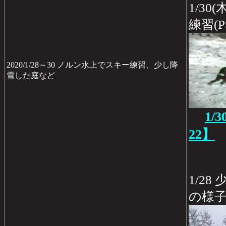
1/3
練習(P
2020/1/28～30 ノルン水上でスキー練習、少し降
雪した庭など
1/
22】
1/2
の様