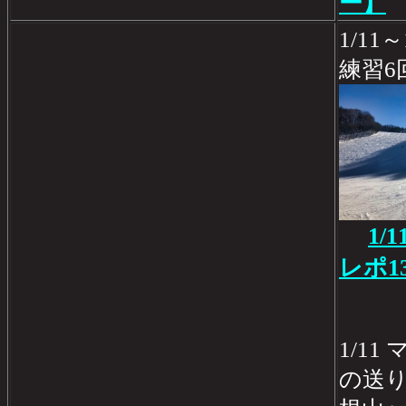
ー】
1/1
練習6
1/
レポ1
1/1
の送