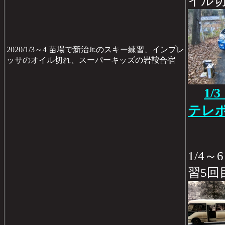
イル
2020/1/3～4 苗場で新治Jr.のスキー練習、インプレ
ッサのオイル切れ、スーパーキッズの岩鞍合宿
1
テレポ
1/4
習5回