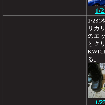
1
1/2
リカ
のエ
とク
KWI
る。
1/