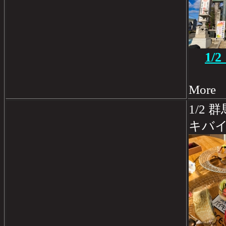
1/
Mo
1/2
キバ