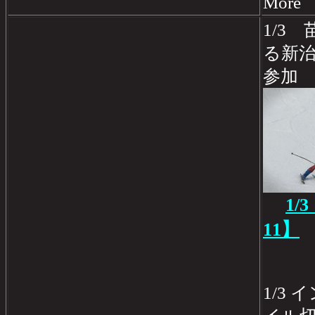
Mo
1/3
る新治
参加
1/
11】
1/3