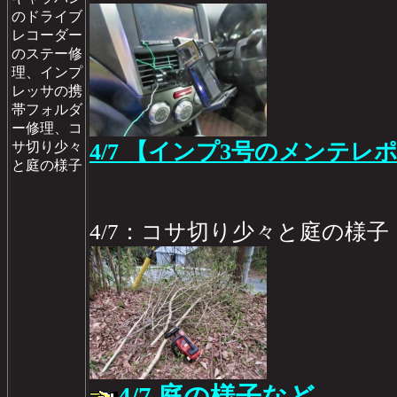
のドライブ
レコーダー
のステー修
理、インプ
レッサの携
帯フォルダ
ー修理、コ
サ切り少々
4/7 【インプ3号のメンテレポ 
と庭の様子
4/7：コサ切り少々と庭の様子
4/7 庭の様子など