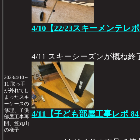
4/10【22/23スキーメンテレポ
4/11 スキーシーズンが概ね
2023/4/10～
11 取っ手
が外れてし
まったスキ
ーケースの
修理、子供
4/11【子ども部屋工事レポ 8
部屋工事再
開、笠丸山
の様子