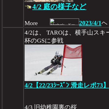
4/2 庭の様子など
2023/4/1
More
ヘ
4/2は、 TAROは、横手山
杯のGSに参戦
4/2【22/23ｼｰｽﾞﾝ 滑走レポ73
4/3 旧幼稚園裏の桜