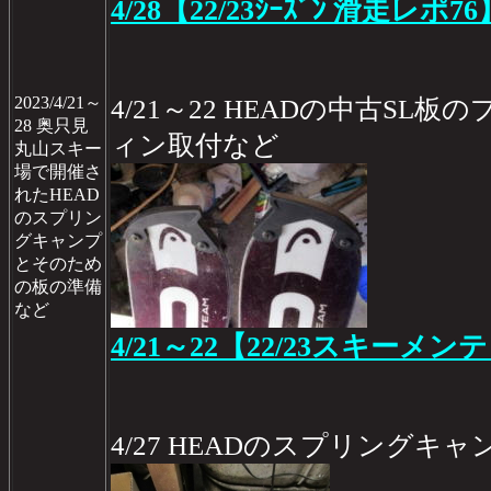
4/28【22/23ｼｰｽﾞﾝ 滑走レポ76
2023/4/21～
4/21～22 HEADの中古SL
28 奥只見
ィン取付など
丸山スキー
場で開催さ
れたHEAD
のスプリン
グキャンプ
とそのため
の板の準備
など
4/21～22【22/23スキーメン
4/27 HEADのスプリング