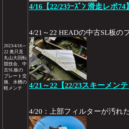
4/16【22/23ｼｰｽﾞﾝ 滑走レポ74
4/21～22 HEADの中古SL
2023/4/16～
22 奥只見
丸山大回転
競技会、中
古SL板の
プレート交
換、水槽の
4/21～22【22/23スキーメン
軽メンテ
4/20：上部フィルターが汚れ