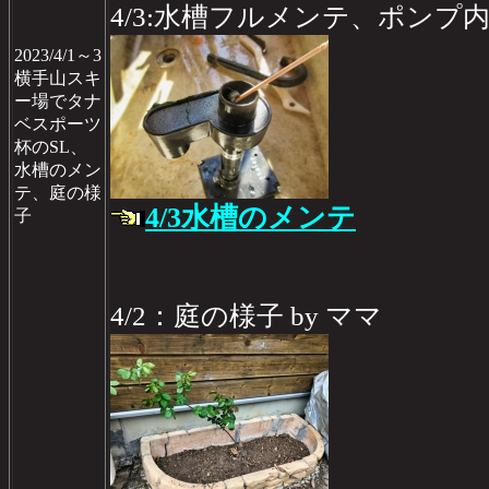
4/3:水槽フルメンテ、ポンプ
2023/4/1～3
横手山スキ
ー場でタナ
ベスポーツ
杯のSL、
水槽のメン
テ、庭の様
4/3水槽のメンテ
子
4/2：庭の様子 by ママ