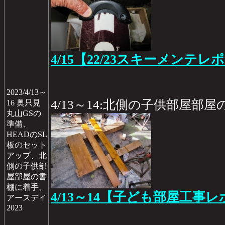
4/15【22/23スキーメンテレポ
2023/4/13～
4/13～14:北側の子供部屋部
16 奥只見
丸山GSの
準備、
HEADのSL
板のセット
アップ、北
側の子供部
屋部屋の書
棚に着手、
4/13～14【子ども部屋工事レポ
アースデイ
2023