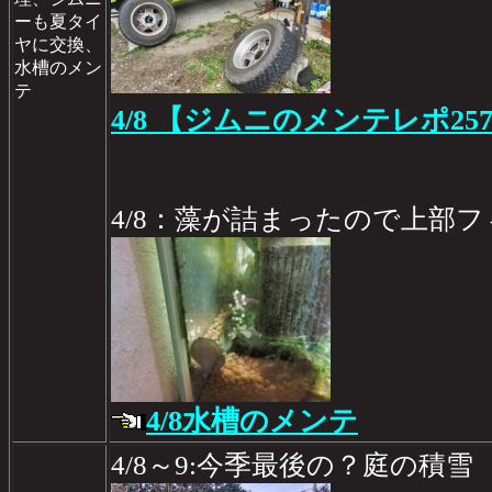
ーも夏タイ
ヤに交換、
水槽のメン
テ
4/8 【ジムニのメンテレポ25
4/8：藻が詰まったので上部
4/8水槽のメンテ
4/8～9:今季最後の？庭の積雪