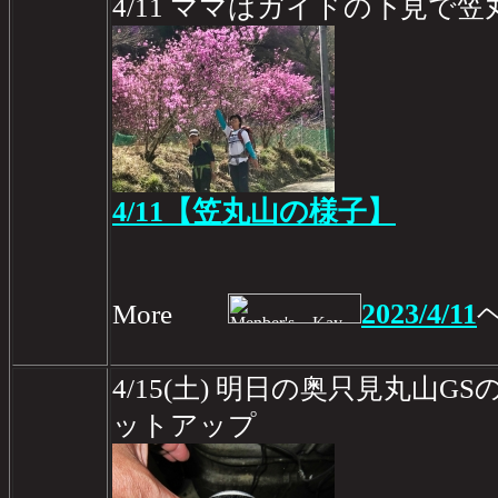
4/11 ママはガイドの下見で笠
4/11【笠丸山の様子】
2023/4/11
More
4/15(土) 明日の奥只見丸山G
ットアップ