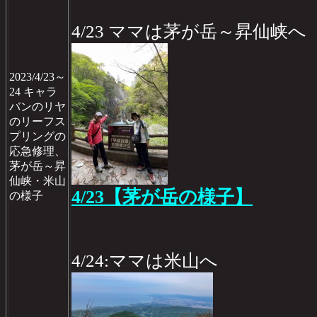
4/23 ママは茅が岳～昇仙峡へ
2023/4/23～
24 キャラ
バンのリヤ
のリーフス
プリングの
応急修理、
茅が岳～昇
仙峡・米山
4/23【茅が岳の様子】
の様子
4/24:ママは米山へ