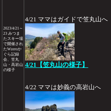
4/21 ママはガイドで笠丸山へ
2023/4/21～
23 みつま
たスキー場
で開催され
たWzeroか
ぐら記録
会、笠丸
4/21【笠丸山の様子】
山・高岩山
の様子
4/22 ママは妙義の高岩山へ