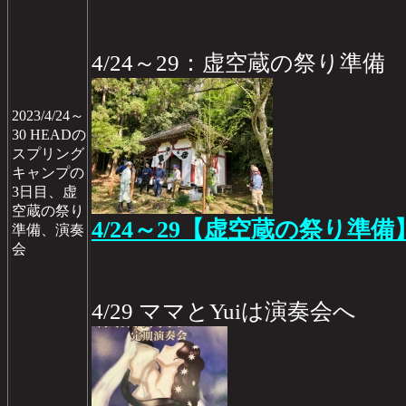
4/24～29：虚空蔵の祭り準備
2023/4/24～
30 HEADの
スプリング
キャンプの
3日目、虚
空蔵の祭り
4/24～29【虚空蔵の祭り準備
準備、演奏
会
4/29 ママとYuiは演奏会へ