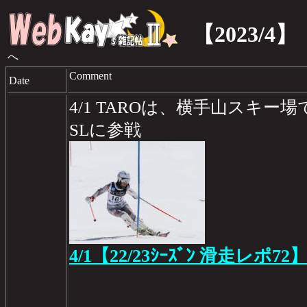
【2023/4】
へ
Comment
Date
4/1 TAROは、横手山スキ
SLに参戦
4/1【22/23ｼｰｽﾞﾝ 滑走レポ72