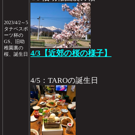
2023/4/2～5
タナベスポ
ーツ杯の
GS、旧幼
稚園裏の
4/3【近郊の桜の様子】
桜、誕生日
4/5：TAROの誕生日