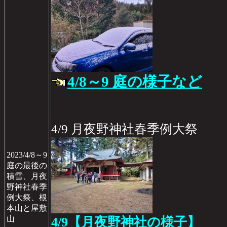
4/8～9 庭の様子など
4/9 月夜野神社春季例大祭
2023/4/8～9
庭の最後の
積雪、月夜
野神社春季
例大祭、根
本山と屋敷
山
4/9【月夜野神社の様子】