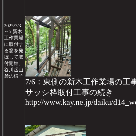
2025/7/3
～5 新木
工作業場
に取付す
る窓を発
掘して取
付開始、
谷川岳山
麓の様子
7/6：東側の新木工作業場の工事d
サッシ枠取付工事の続き
http://www.kay.ne.jp/daiku/d14