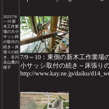
2025/7/8
～10 新
木工作業
場の大小
サッシ枠
の取付の
続き～床
張りの続
7/9～10：東側の新木工作業場の工
き、谷川
岳山麓の
小サッシ取付の続き～床張り
様子
http://www.kay.ne.jp/daiku/d14