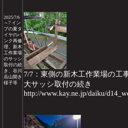
2025/7/6
～7 イン
プの夏タ
イヤのパ
ンク再修
理、新木
工作業場
のサッシ
取付の続
き、谷川
7/7：東側の新木工作業場の工事d
岳山開き
大サッシ取付の続き
様子等
http://www.kay.ne.jp/daiku/d14