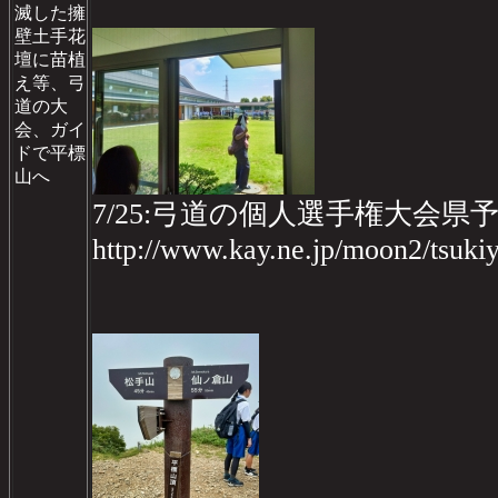
滅した擁
壁土手花
壇に苗植
え等、弓
道の大
会、ガイ
ドで平標
山へ
7/25:弓道の個人選手権大会県
http://www.kay.ne.jp/moon2/tsuk