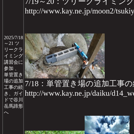
7/19～20：ツリークライミン
http://www.kay.ne.jp/moon2/tsuki
2025/7/18
～21 ツ
リークラ
イミング
講習会に
参加 、
単管置き
場の追加
7/18：単管置き場の追加工事
工事の続
http://www.kay.ne.jp/daiku/d14
き、ガイ
ドで谷川
岳馬蹄形
へ