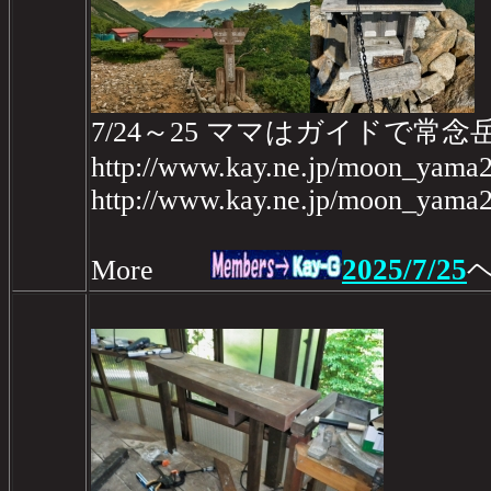
7/24～25 ママはガイドで常念
http://www.kay.ne.jp/moon_yama2
http://www.kay.ne.jp/moon_yama2
2025/7/25
More