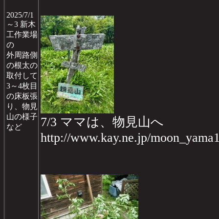
2025/7/1
～3 新木
工作業場
の
外周路側
の根太の
取付して
3～4枚目
の床板張
り、物見
山の様子
7/3 ママは、物見山へ
など
http://www.kay.ne.jp/moon_yama