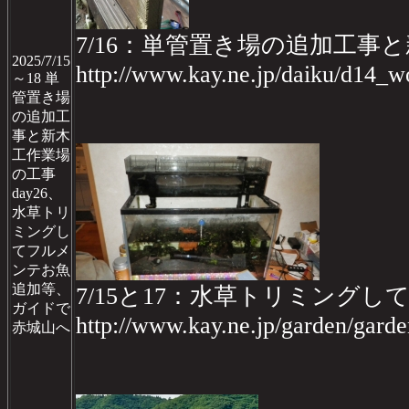
7/16：単管置き場の追加工事と
2025/7/15
http://www.kay.ne.jp/daiku/d14
～18 単
管置き場
の追加工
事と新木
工作業場
の工事
day26、
水草トリ
ミングし
てフルメ
ンテお魚
追加等、
7/15と17：水草トリミン
ガイドで
http://www.kay.ne.jp/garden/gar
赤城山へ