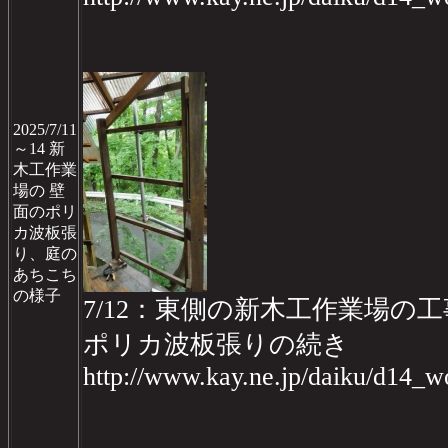
2025/7/11
～14 新
木工作業
場の 壁
面のポリ
カ波板張
り、庭の
あちこち
の様子
7/12：東側の新木工作業場の工事
ポリカ波板張りの続き
http://www.kay.ne.jp/daiku/d14