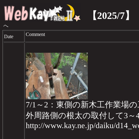
【2025/7】
へ
Comment
Date
7/1～2：東側の新木工作業場の工
外周路側の根太の取付して3～
http://www.kay.ne.jp/daiku/d14