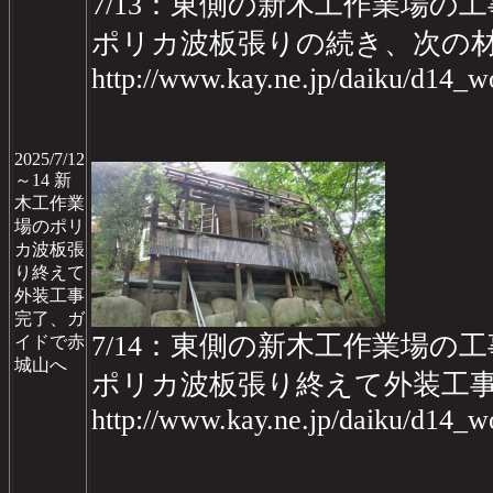
7/13：東側の新木工作業場の工事
ポリカ波板張りの続き、次の
http://www.kay.ne.jp/daiku/d14
2025/7/12
～14 新
木工作業
場のポリ
カ波板張
り終えて
外装工事
完了、ガ
7/14：東側の新木工作業場の工事
イドで赤
城山へ
ポリカ波板張り終えて外装工
http://www.kay.ne.jp/daiku/d14