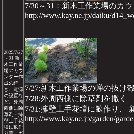
7/30～31：新木工作業場の
http://www.kay.ne.jp/daiku/d14
2025/7/27
～31 新
木工作業
場のカウ
ンター作
成の続
7/27:新木工作業場の蝉の抜け
き、電源
の設置な
7/28:外周西側に除草剤を撒く
ど、外周
7/31:擁壁土手花壇に畝作り
西側に除
草剤・擁
http://www.kay.ne.jp/garden/gar
壁土手花
壇に畝作
り等、ガ