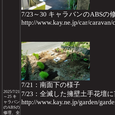
7/23～30 キャラバンのABSの
http://www.kay.ne.jp/car/caravan
7/21：南面下の様子
2025/7/21
7/23：全滅した擁壁土手花壇
～25 キ
http://www.kay.ne.jp/garden/gar
ャラバン
のABSの
修理、全