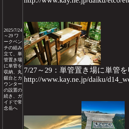
http://www.kay.ne.jp/daiku/etc0/e
2025/7/24
～29 ワ
ークベン
チの組み
立て、単
管置き場
に単管を
7/27～29：単管置き場に単
収納、丸
http://www.kay.ne.jp/daiku/d14
鋸台とカ
ウンター
の設置の
続き、ガ
イドで常
念岳へ