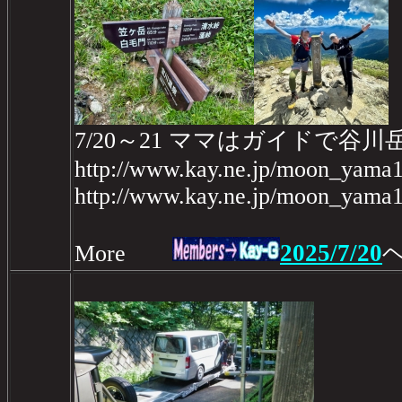
7/20～21 ママはガイドで谷
http://www.kay.ne.jp/moon_yama1
http://www.kay.ne.jp/moon_yama1
2025/7/20
More